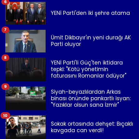
6
YENİ Parti'den iki şehre atama
7
Ümit Dikbayır'ın yeni durağı AK
Parti oluyor
8
YENİ Parti'li Güç'ten iktidara
tepki: "Kötü yönetimin
faturasını Romanlar ödüyor"
9
Siyah-beyazlılardan Arkas
binası önünde pankartlı isyan:
"Yazıklar olsun sana İzmir"
10
Sokak ortasında dehşet: Bıçaklı
kavgada can verdi!