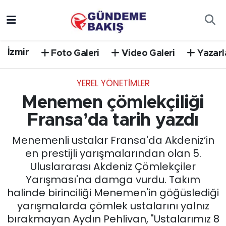
Ankara
Nöbetçi Eczaneler
İzmir
Foto Galeri
Video Galeri
Yazarl
Bilim Teknoloji
Hava Durumu
YEREL YÖNETİMLER
DÜNYA
Trafik Durumu
Menemen çömlekçiliği
EGE
Süper Lig Puan Durumu ve Fikstür
Fransa’da tarih yazdı
Menemenli ustalar Fransa'da Akdeniz’in
EĞİTİM
Tüm Manşetler
en prestijli yarışmalarından olan 5.
Uluslararası Akdeniz Çömlekçiler
EKONOMİ
Son Dakika Haberleri
Yarışması'na damga vurdu. Takım
halinde birinciliği Menemen'in göğüslediği
English News
Haber Arşivi
yarışmalarda çömlek ustalarını yalnız
bırakmayan Aydın Pehlivan, "Ustalarımız 8
GÜNCEL