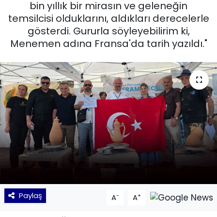
bin yıllık bir mirasın ve geleneğin
temsilcisi olduklarını, aldıkları derecelerle
KÜLTÜR SANAT
gösterdi. Gururla söyleyebilirim ki,
MAGAZİN
Menemen adına Fransa'da tarih yazıldı."
POLİTİKA
SAĞLIK
Siyaset
SPOR
TEKNOLOJİ
Yaşam
Paylaş
-
+
A
A
YEREL POLİTİKA