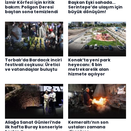
İzmir Körfezi için kritik
Başkan Eşki sahada...
bakım: Poligon Deresi
Serintepe’de ulaşım için
baştan sona temizlendi
büyük dönüşüm!
Torbalı’da Bardacık inciri
Konak’ta yeni park
festivali coşkusu: Üretici
heyecanı: 6 bin
ve vatandaşlar buluştu
metrekarelik alan
hizmete açılıyor
Aliağa Sanat Günleri’nde
Kemeraltı’nın son
ilk hafta Buray konseriyle
ustaları zamana