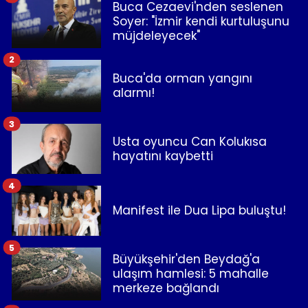
Buca Cezaevi'nden seslenen
Soyer: "İzmir kendi kurtuluşunu
müjdeleyecek"
2
Buca'da orman yangını
alarmı!
3
Usta oyuncu Can Kolukısa
hayatını kaybetti
4
Manifest ile Dua Lipa buluştu!
5
Büyükşehir'den Beydağ'a
ulaşım hamlesi: 5 mahalle
merkeze bağlandı