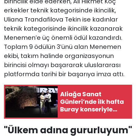
birincilik elde ederken, Ali Hikmet Koç
erkekler teknik kategorisinde ikincilik,
Uliana Trandafilova Tekin ise kadınlar
teknik kategorisinde ikincilik kazanarak
Menemen’e üç önemli ödül kazandırdı.
Toplam 9 ödülün 3’ünü alan Menemen
ekibi, takım halinde organizasyonun
birincisi olmayı başararak uluslararası
platformda tarihi bir başarıya imza attı.
Aliağa Sanat
Günleri’nde ilk hafta
Buray konseriyle
taçlandı
"Ülkem adına gururluyum"