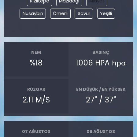
Kızıltepe
Mazıdağı
Midyat
Nusaybin
Ömerli
Savur
Yeşilli
YEREL YÖNETİMLER
Yurt
NEM
BASINÇ
%18
1006 HPA
hpa
RÜZGAR
EN DÜŞÜK / EN YÜKSEK
°
°
2.11 M/S
27
/ 37
07 AĞUSTOS
08 AĞUSTOS