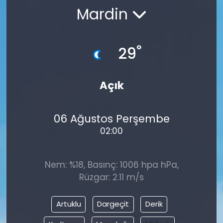
Mardin
KÜLTÜR SANAT
MAGAZİN
°
29
POLİTİKA
Açık
SAĞLIK
06 Ağustos Perşembe
Siyaset
02:00
SPOR
Nem: %18, Basınç: 1006 hpa hPa,
TEKNOLOJİ
Rüzgar: 2.11 m/s
Yaşam
Artuklu
Dargeçit
Derik
YEREL POLİTİKA