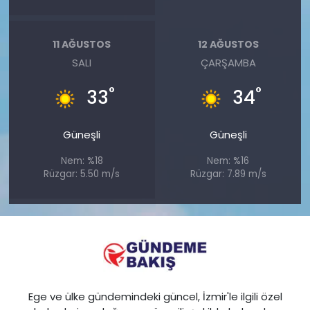
11 AĞUSTOS
12 AĞUSTOS
SALI
ÇARŞAMBA
°
°
33
34
Güneşli
Güneşli
Nem: %18
Nem: %16
Rüzgar: 5.50 m/s
Rüzgar: 7.89 m/s
Ege ve ülke gündemindeki güncel, İzmir'le ilgili özel