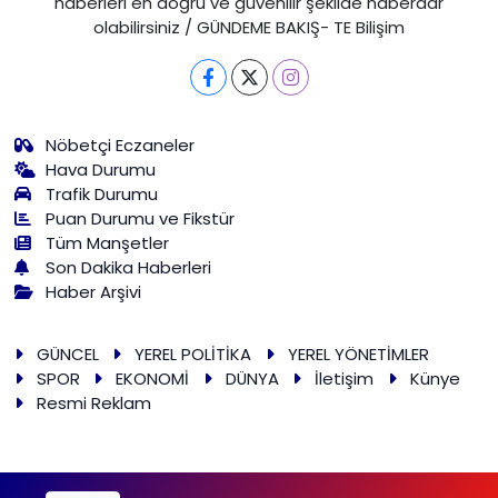
haberleri en doğru ve güvenilir şekilde haberdar
olabilirsiniz / GÜNDEME BAKIŞ- TE Bilişim
Nöbetçi Eczaneler
Hava Durumu
Trafik Durumu
Puan Durumu ve Fikstür
Tüm Manşetler
Son Dakika Haberleri
Haber Arşivi
GÜNCEL
YEREL POLİTİKA
YEREL YÖNETİMLER
SPOR
EKONOMİ
DÜNYA
İletişim
Künye
Resmi Reklam