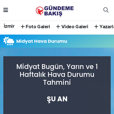
Ankara
Nöbetçi Eczaneler
İzmir
Foto Galeri
Video Galeri
Yazarl
Bilim Teknoloji
Hava Durumu
Midyat Hava Durumu
DÜNYA
Trafik Durumu
EGE
Süper Lig Puan Durumu ve Fikstür
Midyat Bugün, Yarın ve 1
EĞİTİM
Tüm Manşetler
Haftalık Hava Durumu
Tahmini
EKONOMİ
Son Dakika Haberleri
English News
Haber Arşivi
ŞU AN
GÜNCEL