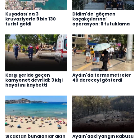
Kuşadası'na 3
Didim'de 'göçmen
kruvaziyerle 9 bin 130
kaçakçılarına'
turist geldi
operasyon: 6 tutuklama
Karşı şeride geçen
Aydın'da termometreler
kamyonet devrildi: 3 kişi
40 dereceyi gösterdi
hayatını kaybetti
Sıcaktan bunalanlar akın
Aydın'daki yangın kabusu