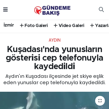
Ankara
Nöbetçi Eczaneler
İzmir
Foto Galeri
Video Galeri
Yazarl
Bilim Teknoloji
Hava Durumu
AYDIN
DÜNYA
Trafik Durumu
Kuşadası'nda yunusların
EGE
Süper Lig Puan Durumu ve Fikstür
gösterisi cep telefonuyla
kaydedildi
EĞİTİM
Tüm Manşetler
Aydın'ın Kuşadası ilçesinde jet skiye eşlik
EKONOMİ
Son Dakika Haberleri
eden yunuslar cep telefonuyla kaydedildi.
English News
Haber Arşivi
GÜNCEL