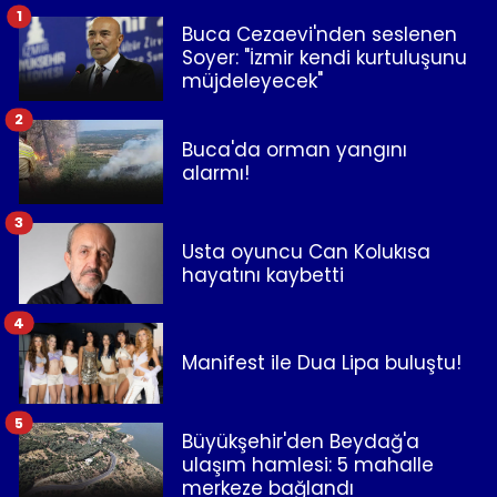
1
Buca Cezaevi'nden seslenen
Soyer: "İzmir kendi kurtuluşunu
müjdeleyecek"
2
Buca'da orman yangını
alarmı!
3
Usta oyuncu Can Kolukısa
hayatını kaybetti
4
Manifest ile Dua Lipa buluştu!
5
Büyükşehir'den Beydağ'a
ulaşım hamlesi: 5 mahalle
merkeze bağlandı