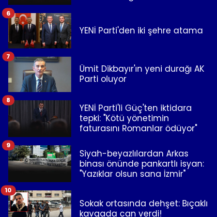
6
YENİ Parti'den iki şehre atama
7
Ümit Dikbayır'ın yeni durağı AK
Parti oluyor
8
YENİ Parti'li Güç'ten iktidara
tepki: "Kötü yönetimin
faturasını Romanlar ödüyor"
9
Siyah-beyazlılardan Arkas
binası önünde pankartlı isyan:
"Yazıklar olsun sana İzmir"
10
Sokak ortasında dehşet: Bıçaklı
kavgada can verdi!