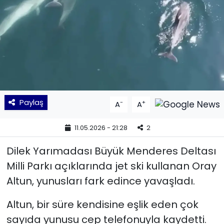
KÜLTÜR SANAT
MAGAZİN
POLİTİKA
SAĞLIK
Paylaş
-
+
A
A
Siyaset
11.05.2026 - 21:28
2
SPOR
Dilek Yarımadası Büyük Menderes Deltası
Milli Parkı açıklarında jet ski kullanan Oray
TEKNOLOJİ
Altun, yunusları fark edince yavaşladı.
Yaşam
Altun, bir süre kendisine eşlik eden çok
sayıda yunusu cep telefonuyla kaydetti.
YEREL POLİTİKA