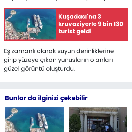
YEREL YÖNETİMLER
Kuşadası'na 3
kruvaziyerle 9 bin 130
Yurt
turist geldi
Eş zamanlı olarak suyun derinliklerine
girip yüzeye çıkan yunusların o anları
güzel görüntü oluşturdu.
Bunlar da ilginizi çekebilir