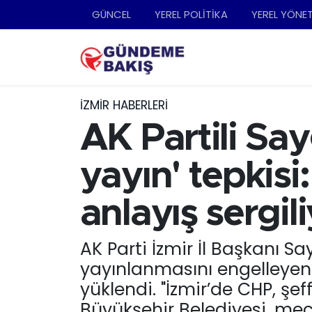
GÜNCEL
YEREL POLİTİKA
YEREL YÖNE
Ankara
Nöbetçi Eczaneler
Bilim Teknoloji
Hava Durumu
İZMIR HABERLERI
DÜNYA
Trafik Durumu
AK Partili Say
EGE
Süper Lig Puan Durumu ve Fikstür
yayın' tepkisi
EĞİTİM
Tüm Manşetler
anlayış sergili
EKONOMİ
Son Dakika Haberleri
AK Parti İzmir İl Başkanı S
yayınlanmasını engelleyen 
English News
Haber Arşivi
yüklendi. "İzmir’de CHP, şef
GÜNCEL
Büyükşehir Belediyesi, mec