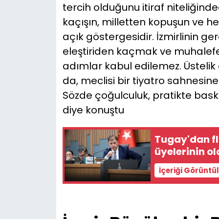
tercih olduğunu itiraf niteliğin
kaçışın, milletten kopuşun ve h
açık göstergesidir. İzmirlinin g
eleştiriden kaçmak ve muhalefet
adımlar kabul edilemez. Üstelik ö
da, meclisi bir tiyatro sahnesin
Sözde çoğulculuk, pratikte bas
diye konuştu
Tugay'dan flaş hamle... YEN
üyelerinin 
İçeriği Görüntü