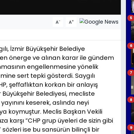
5
-
+
A
A
6
gılı, İzmir Büyükşehir Belediye
len önerge ve alınan karar ile gündem
anmasının engellenmesine yönelik
7
ne sert tepki gösterdi. Saygılı
P, şeffaflıktan korkan bir anlayış
ir Büyükşehir Belediyesi, mecliste
8
yayınını keserek, aslında neyi
ya koymuştur. Meclis Başkan Vekili
za karşı “CHP grup üyeleri de sizin gibi
9
sözleri ise bu sansürün bilinçli bir