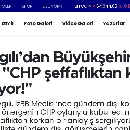
TİMLER
SPOR
EKONOMİ
DOLAR
47,7436
%0.1
EURO
55,2510
%0.3
İzmir
Foto Galeri
Video Galeri
Yazarlar
STERLİN
64,4811
%0.3
GRAM ALTIN
6660.55
%0.0
BİST100
13.779
%-1
gılı’dan Büyükşehir
: "CHP şeffaflıktan 
yor!"
aygılı, İzBB Meclisi’nde gündem dışı 
önergenin CHP oylarıyla kabul edilme
faflıktan korkan bir anlayış sergiliyor
liste gündem dışı görüşmelerin canlı