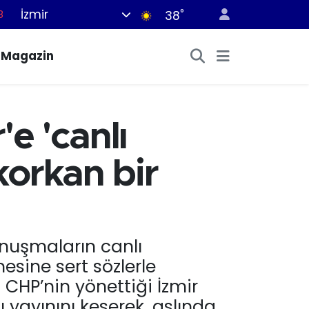
İzmir
°
38
8
2
Magazin
8
3
4
'e 'canlı
korkan bir
konuşmaların canlı
sine sert sözlerle
! CHP’nin yönettiği İzmir
 yayınını keserek, aslında