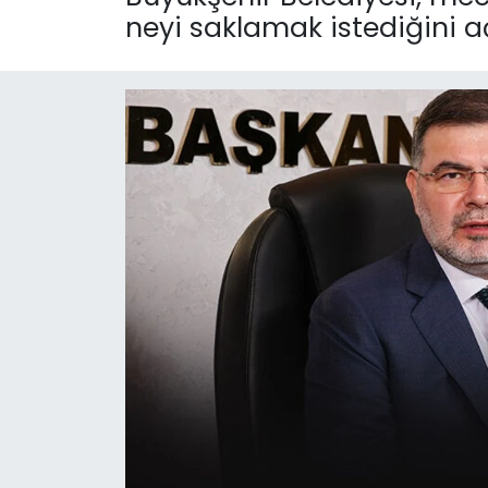
neyi saklamak istediğini 
KÜLTÜR SANAT
MAGAZİN
POLİTİKA
SAĞLIK
Siyaset
SPOR
TEKNOLOJİ
Yaşam
YEREL POLİTİKA