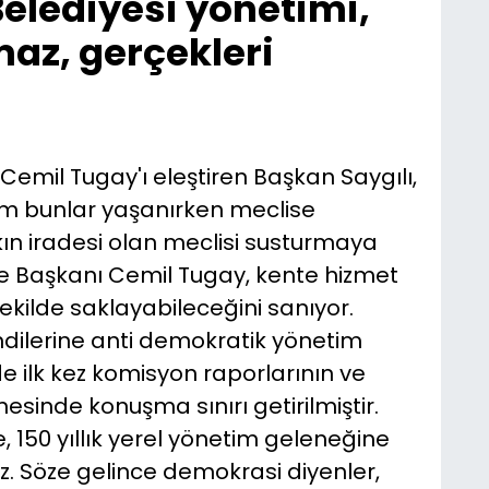
Belediyesi yönetimi,
maz, gerçekleri
 Cemil Tugay'ı eleştiren Başkan Saygılı,
Tüm bunlar yaşanırken meclise
kın iradesi olan meclisi susturmaya
ye Başkanı Cemil Tugay, kente hizmet
şekilde saklayabileceğini sanıyor.
endilerine anti demokratik yönetim
de ilk kez komisyon raporlarının ve
inde konuşma sınırı getirilmiştir.
, 150 yıllık yerel yönetim geleneğine
z. Söze gelince demokrasi diyenler,