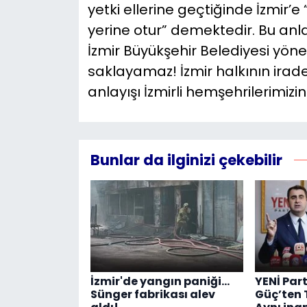
yetki ellerine geçtiğinde İzmir’
yerine otur” demektedir. Bu anl
İzmir Büyükşehir Belediyesi yöne
saklayamaz! İzmir halkının irad
anlayışı İzmirli hemşehrilerimizin
Bunlar da ilginizi çekebilir
İzmir'de yangın paniği...
YENİ Part
Sünger fabrikası alev
Güç’ten 