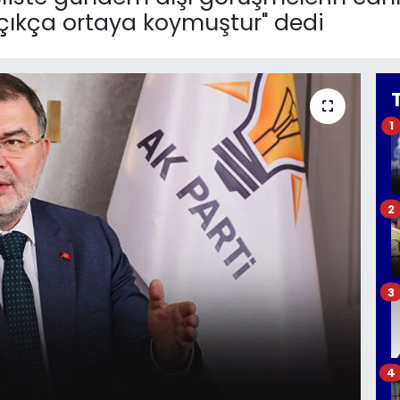
açıkça ortaya koymuştur" dedi
1
2
3
4