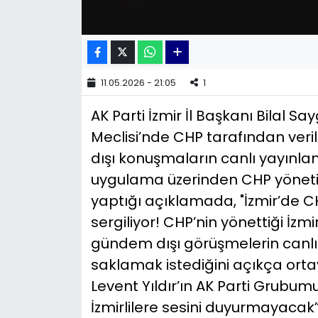
YEREL YÖNETİMLER
Yurt
11.05.2026 - 21:05
1
AK Parti İzmir İl Başkanı Bilal Say
Meclisi’nde CHP tarafından veri
dışı konuşmaların canlı yayınl
uygulama üzerinden CHP yönetimi
yaptığı açıklamada, "İzmir’de CH
sergiliyor! CHP’nin yönettiği İzm
gündem dışı görüşmelerin canlı 
saklamak istediğini açıkça orta
Levent Yıldır’ın AK Parti Grubumu
İzmirlilere sesini duyurmayacak” 