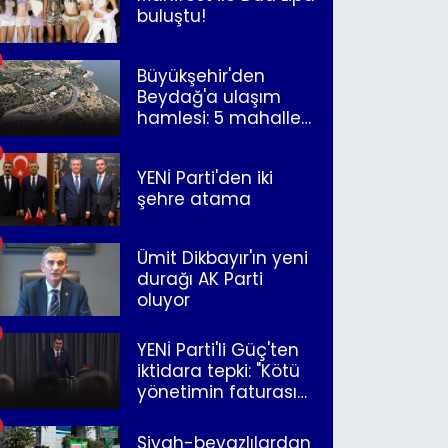
buluştu!
Büyükşehir'den
Beydağ'a ulaşım
hamlesi: 5 mahalle
merkeze bağlandı
YENİ Parti'den iki
şehre atama
Ümit Dikbayır'ın yeni
durağı AK Parti
oluyor
YENİ Parti'li Güç'ten
iktidara tepki: "Kötü
yönetimin faturasını
Romanlar ödüyor"
Siyah-beyazlılardan