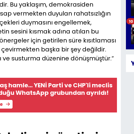
dedir. Bu yaklaşım, demokrasiden
esap vermekten duyulan rahatsızlığın
erçekleri duymasını engellemek,
10
in sesini kısmak adına atılan bu
nergeler için getirilen süre kısıtlaması
e çevirmekten başka bir şey değildir.
kı ve susturma düzenine dönüşmüştür.“
İ Parti ve CHP'li meclis
olduğu WhatsApp grubundan ayrıldı!
le