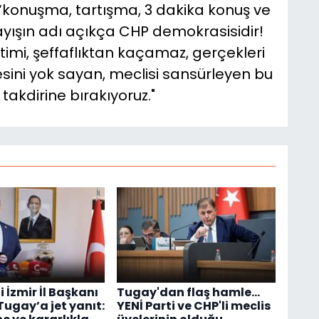
e “konuşma, tartışma, 3 dakika konuş ve
ayışın adı açıkça CHP demokrasisidir!
timi, şeffaflıktan kaçamaz, gerçekleri
esini yok sayan, meclisi sansürleyen bu
 takdirine bırakıyoruz."
i İzmir İl Başkanı
Tugay'dan flaş hamle...
Tugay’a jet yanıt:
YENİ Parti ve CHP'li meclis