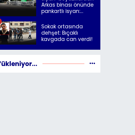
Arkas binası önünde
pankartlı isyan:
"Yazıklar olsun sana
İzmir"
Sokak ortasında
dehşet: Bıçaklı
kavgada can verdi!
Yükleniyor...