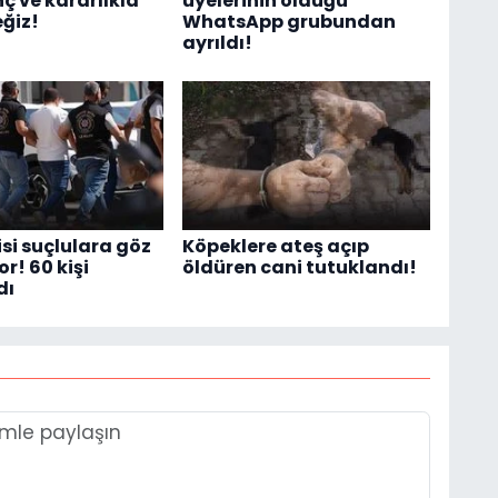
ç ve kararlıkla
üyelerinin olduğu
ğiz!
WhatsApp grubundan
ayrıldı!
isi suçlulara göz
Köpeklere ateş açıp
r! 60 kişi
öldüren cani tutuklandı!
dı