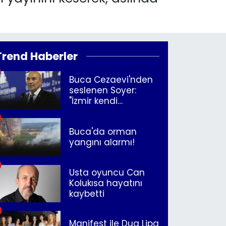
Trend Haberler
Buca Cezaevi'nden
seslenen Soyer:
"İzmir kendi
kurtuluşunu
müjdeleyecek"
Buca'da orman
yangını alarmı!
Usta oyuncu Can
Kolukısa hayatını
kaybetti
Manifest ile Dua Lipa