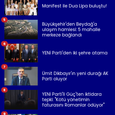
Manifest ile Dua Lipa buluştu!
5
Büyükşehir'den Beydağ'a
ulaşım hamlesi: 5 mahalle
merkeze bağlandı
6
YENİ Parti'den iki şehre atama
7
Ümit Dikbayır'ın yeni durağı AK
Parti oluyor
8
YENİ Parti'li Güç'ten iktidara
tepki: "Kötü yönetimin
faturasını Romanlar ödüyor"
9