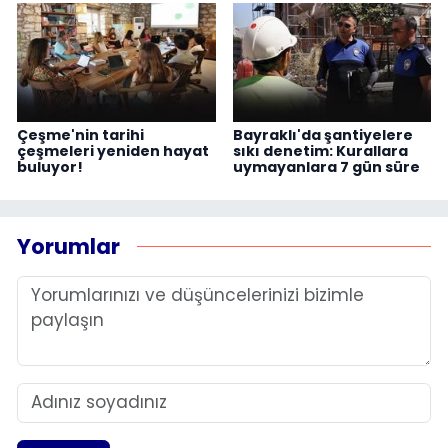
Çeşme'nin tarihi
Bayraklı'da şantiyelere
çeşmeleri yeniden hayat
sıkı denetim: Kurallara
buluyor!
uymayanlara 7 gün süre
Yorumlar