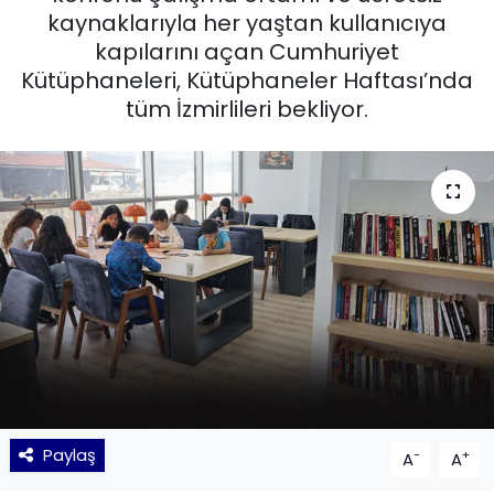
kaynaklarıyla her yaştan kullanıcıya
KÜLTÜR SANAT
kapılarını açan Cumhuriyet
Kütüphaneleri, Kütüphaneler Haftası’nda
MAGAZİN
tüm İzmirlileri bekliyor.
POLİTİKA
SAĞLIK
Siyaset
SPOR
TEKNOLOJİ
Yaşam
Paylaş
-
+
A
A
YEREL POLİTİKA