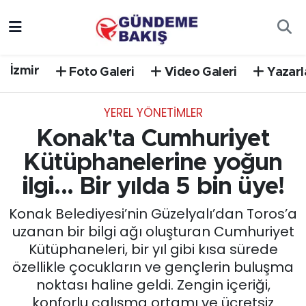
Ankara
Nöbetçi Eczaneler
İzmir
Foto Galeri
Video Galeri
Yazarl
Bilim Teknoloji
Hava Durumu
YEREL YÖNETİMLER
DÜNYA
Trafik Durumu
Konak'ta Cumhuriyet
EGE
Süper Lig Puan Durumu ve Fikstür
Kütüphanelerine yoğun
ilgi... Bir yılda 5 bin üye!
EĞİTİM
Tüm Manşetler
Konak Belediyesi’nin Güzelyalı’dan Toros’a
EKONOMİ
Son Dakika Haberleri
uzanan bir bilgi ağı oluşturan Cumhuriyet
Kütüphaneleri, bir yıl gibi kısa sürede
English News
Haber Arşivi
özellikle çocukların ve gençlerin buluşma
noktası haline geldi. Zengin içeriği,
GÜNCEL
konforlu çalışma ortamı ve ücretsiz