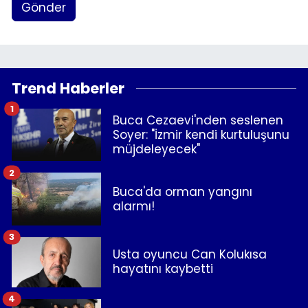
Gönder
Trend Haberler
1
Buca Cezaevi'nden seslenen
Soyer: "İzmir kendi kurtuluşunu
müjdeleyecek"
2
Buca'da orman yangını
alarmı!
3
Usta oyuncu Can Kolukısa
hayatını kaybetti
4