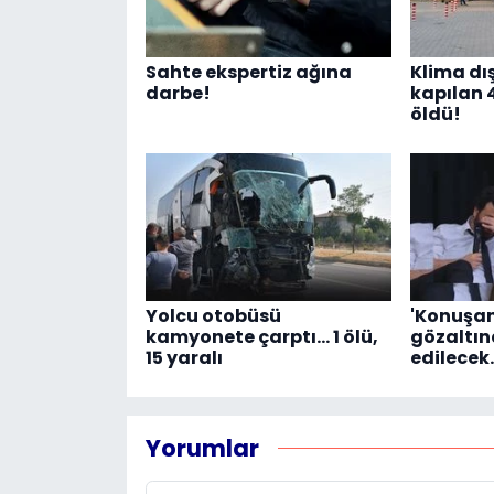
Sahte ekspertiz ağına
Klima dı
darbe!
kapılan 
öldü!
Yolcu otobüsü
'Konuşan
kamyonete çarptı... 1 ölü,
gözaltına
15 yaralı
edilecek
Yorumlar