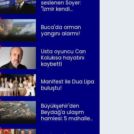
seslenen Soyer:
"İzmir kendi
kurtuluşunu
müjdeleyecek"
Buca'da orman
yangını alarmı!
Usta oyuncu Can
Kolukısa hayatını
kaybetti
Manifest ile Dua Lipa
buluştu!
Büyükşehir'den
Beydağ'a ulaşım
hamlesi: 5 mahalle
merkeze bağlandı