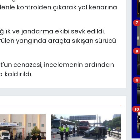
enle kontrolden çıkarak yol kenarına
7
ğlık ve jandarma ekibi sevk edildi.
rülen yangında araçta sıkışan sürücü
8
lut'un cenazesi, incelemenin ardından
kaldırıldı.
9
10