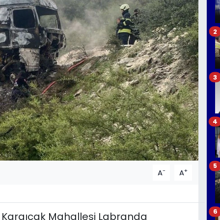
2
3
4
5
-
+
A
A
6
, Kargıcak Mahallesi Labranda