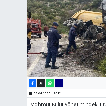
KÜLTÜR SANAT
MAGAZİN
POLİTİKA
SAĞLIK
Siyaset
SPOR
TEKNOLOJİ
Yaşam
08.04.2025 - 20:12
Mahmut Bulut yönetimindeki tır
YEREL POLİTİKA