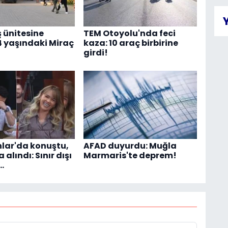
ş ünitesine
TEM Otoyolu'nda feci
4 yaşındaki Miraç
kaza: 10 araç birbirine
girdi!
lar'da konuştu,
AFAD duyurdu: Muğla
 alındı: Sınır dışı
Marmaris'te deprem!
…