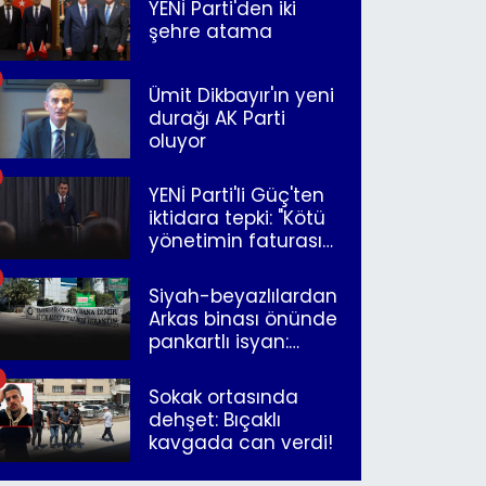
YENİ Parti'den iki
şehre atama
Ümit Dikbayır'ın yeni
durağı AK Parti
oluyor
YENİ Parti'li Güç'ten
iktidara tepki: "Kötü
yönetimin faturasını
Romanlar ödüyor"
Siyah-beyazlılardan
Arkas binası önünde
pankartlı isyan:
"Yazıklar olsun sana
İzmir"
Sokak ortasında
dehşet: Bıçaklı
kavgada can verdi!