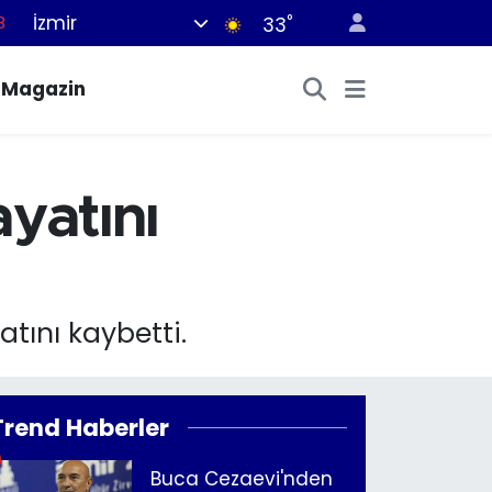
İzmir
°
8
33
8
Magazin
2
8
3
ayatını
4
tını kaybetti.
Trend Haberler
Buca Cezaevi'nden