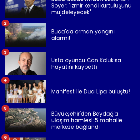
Soyer: "İzmir kendi kurtuluşunu
müjdeleyecek"
2
Buca'da orman yangını
alarmı!
3
Usta oyuncu Can Kolukısa
hayatını kaybetti
4
Manifest ile Dua Lipa buluştu!
5
Büyükşehir'den Beydağ'a
ulaşım hamlesi: 5 mahalle
merkeze bağlandı
6