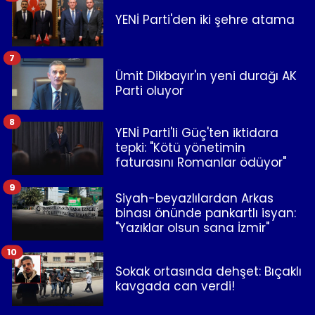
YENİ Parti'den iki şehre atama
7
Ümit Dikbayır'ın yeni durağı AK
Parti oluyor
8
YENİ Parti'li Güç'ten iktidara
tepki: "Kötü yönetimin
faturasını Romanlar ödüyor"
9
Siyah-beyazlılardan Arkas
binası önünde pankartlı isyan:
"Yazıklar olsun sana İzmir"
10
Sokak ortasında dehşet: Bıçaklı
kavgada can verdi!