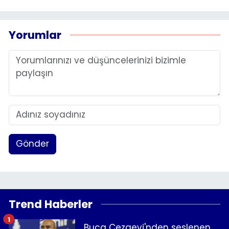
Yorumlar
Gönder
Trend Haberler
1
Buca Cezaevi'nden seslenen