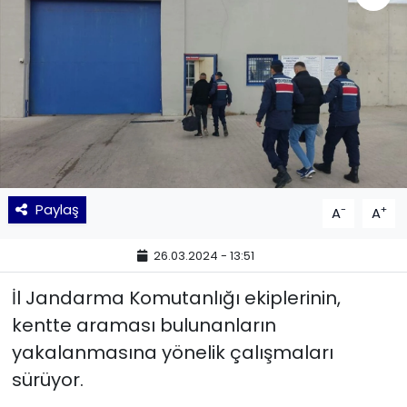
KÜLTÜR SANAT
MAGAZİN
POLİTİKA
SAĞLIK
Paylaş
-
+
A
A
Siyaset
26.03.2024 - 13:51
SPOR
İl Jandarma Komutanlığı ekiplerinin,
TEKNOLOJİ
kentte araması bulunanların
yakalanmasına yönelik çalışmaları
Yaşam
sürüyor.
YEREL POLİTİKA