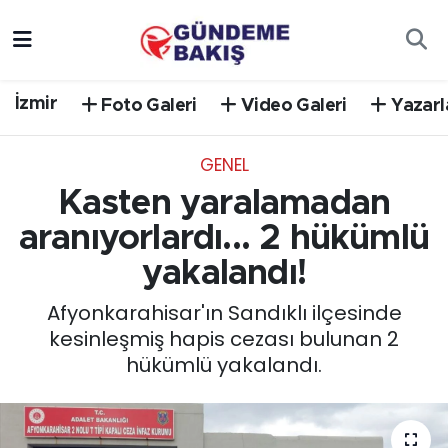
Ankara
Nöbetçi Eczaneler
İzmir
Foto Galeri
Video Galeri
Yazarl
Bilim Teknoloji
Hava Durumu
GENEL
DÜNYA
Trafik Durumu
Kasten yaralamadan
EGE
Süper Lig Puan Durumu ve Fikstür
aranıyorlardı... 2 hükümlü
yakalandı!
EĞİTİM
Tüm Manşetler
Afyonkarahisar'ın Sandıklı ilçesinde
EKONOMİ
Son Dakika Haberleri
kesinleşmiş hapis cezası bulunan 2
hükümlü yakalandı.
English News
Haber Arşivi
GÜNCEL