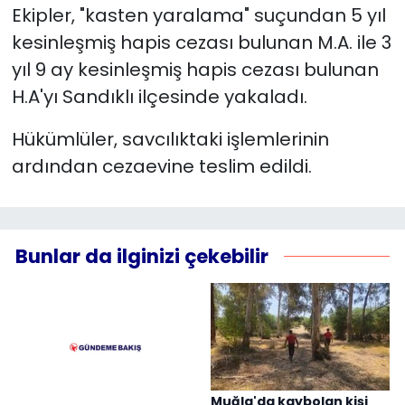
Ekipler, "kasten yaralama" suçundan 5 yıl
kesinleşmiş hapis cezası bulunan M.A. ile 3
YEREL YÖNETİMLER
yıl 9 ay kesinleşmiş hapis cezası bulunan
Yurt
H.A'yı Sandıklı ilçesinde yakaladı.
Hükümlüler, savcılıktaki işlemlerinin
ardından cezaevine teslim edildi.
Bunlar da ilginizi çekebilir
Muğla'da kaybolan kişi