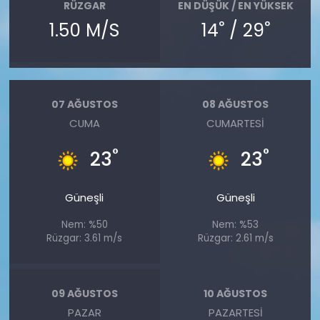
RÜZGAR
EN DÜŞÜK / EN YÜKSEK
°
°
1.50 M/S
14
/ 29
07 AĞUSTOS
08 AĞUSTOS
CUMA
CUMARTESI
°
°
23
23
Güneşli
Güneşli
Nem: %50
Nem: %53
Rüzgar: 3.61 m/s
Rüzgar: 2.61 m/s
09 AĞUSTOS
10 AĞUSTOS
PAZAR
PAZARTESI