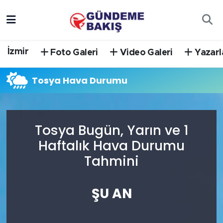
Ankara
Nöbetçi Eczaneler
İzmir
Foto Galeri
Video Galeri
Yazarl
Bilim Teknoloji
Hava Durumu
Tosya Hava Durumu
DÜNYA
Trafik Durumu
EGE
Süper Lig Puan Durumu ve Fikstür
Tosya Bugün, Yarın ve 1
EĞİTİM
Tüm Manşetler
Haftalık Hava Durumu
Tahmini
EKONOMİ
Son Dakika Haberleri
English News
Haber Arşivi
ŞU AN
GÜNCEL