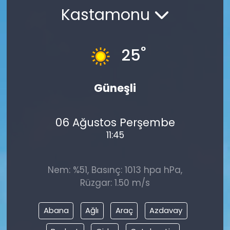
Kastamonu
KÜLTÜR SANAT
MAGAZİN
°
25
POLİTİKA
Güneşli
SAĞLIK
06 Ağustos Perşembe
Siyaset
11:45
SPOR
Nem: %51, Basınç: 1013 hpa hPa,
TEKNOLOJİ
Rüzgar: 1.50 m/s
Yaşam
Abana
Ağlı
Araç
Azdavay
YEREL POLİTİKA