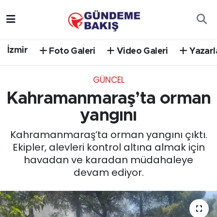
Ankara
Nöbetçi Eczaneler
İzmir
Foto Galeri
Video Galeri
Yazarl
Bilim Teknoloji
Hava Durumu
GÜNCEL
DÜNYA
Trafik Durumu
Kahramanmaraş’ta orman
EGE
Süper Lig Puan Durumu ve Fikstür
yangını
Kahramanmaraş’ta orman yangını çıktı.
EĞİTİM
Tüm Manşetler
Ekipler, alevleri kontrol altına almak için
havadan ve karadan müdahaleye
EKONOMİ
Son Dakika Haberleri
devam ediyor.
English News
Haber Arşivi
GÜNCEL