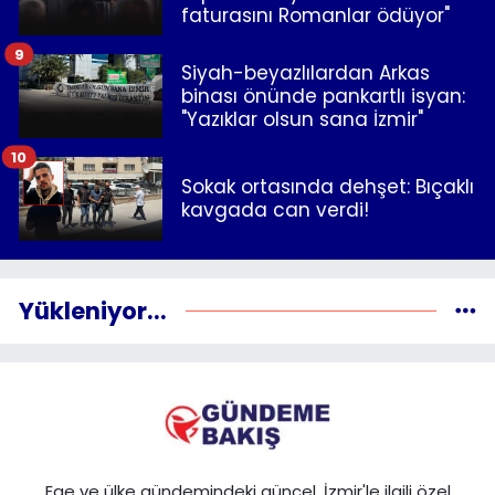
faturasını Romanlar ödüyor"
9
Siyah-beyazlılardan Arkas
binası önünde pankartlı isyan:
"Yazıklar olsun sana İzmir"
10
Sokak ortasında dehşet: Bıçaklı
kavgada can verdi!
Yükleniyor...
Ege ve ülke gündemindeki güncel, İzmir'le ilgili özel