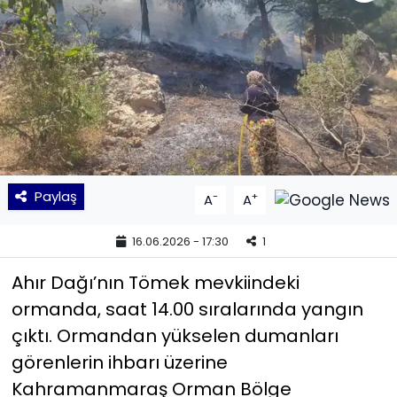
KÜLTÜR SANAT
MAGAZİN
POLİTİKA
SAĞLIK
Paylaş
-
+
A
A
Siyaset
16.06.2026 - 17:30
1
SPOR
Ahır Dağı’nın Tömek mevkiindeki
TEKNOLOJİ
ormanda, saat 14.00 sıralarında yangın
çıktı. Ormandan yükselen dumanları
Yaşam
görenlerin ihbarı üzerine
Kahramanmaraş Orman Bölge
YEREL POLİTİKA