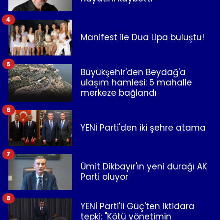
4
Manifest ile Dua Lipa buluştu!
5
Büyükşehir'den Beydağ'a
ulaşım hamlesi: 5 mahalle
merkeze bağlandı
6
YENİ Parti'den iki şehre atama
7
Ümit Dikbayır'ın yeni durağı AK
Parti oluyor
8
YENİ Parti'li Güç'ten iktidara
tepki: "Kötü yönetimin