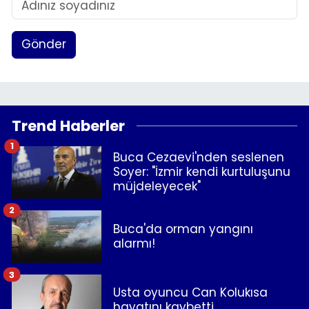
Gönder
Trend Haberler
1
Buca Cezaevi'nden seslenen
Soyer: "İzmir kendi kurtuluşunu
müjdeleyecek"
2
Buca'da orman yangını
alarmı!
3
Usta oyuncu Can Kolukısa
hayatını kaybetti