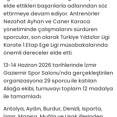
elde ettikleri başarılarla adlarından söz
YEREL YÖNETİMLER
ettirmeye devam ediyor. Antrenörler
Nezahat Ayhan ve Caner Karaca
Yurt
yönetiminde çalışmalarını sürdüren
sporcular, son olarak Türkiye Yıldızlar Ligi
Karate 1.Etap Ege Ligi müsabakalarında
önemli dereceler elde etti.
13-14 Haziran 2026 tarihlerinde İzmir
Gaziemir Spor Salonu'nda gerçekleştirilen
organizasyona 29 sporcu ile katılan
Aliağa ekibi, turnuvayı toplam 12 madalya
ile tamamladı.
Antalya, Aydın, Burdur, Denizli, Isparta,
İzmir, Manisa, Muğla ve Uşak illerinden