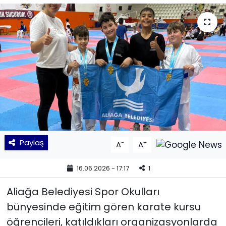
KÜLTÜR SANAT
MAGAZİN
POLİTİKA
SAĞLIK
Siyaset
Paylaş
-
+
A
A
SPOR
16.06.2026 - 17:17
1
TEKNOLOJİ
Aliağa Belediyesi Spor Okulları
Yaşam
bünyesinde eğitim gören karate kursu
öğrencileri, katıldıkları organizasyonlarda
YEREL POLİTİKA