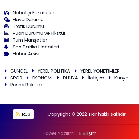
Nöbetçi Eczaneler
Hava Durumu
Trafik Durumu
Puan Durumu ve Fikstür
Tüm Manşetler
Son Dakika Haberleri
Haber Arşivi
GÜNCEL
YEREL POLİTİKA
YEREL YÖNETİMLER
SPOR
EKONOMİ
DÜNYA
İletişim
Künye
Resmi Reklam
RSS
Copyright © 2022. Her hakkı saklıdır.
Haber Yazılımı:
TE Bilişim