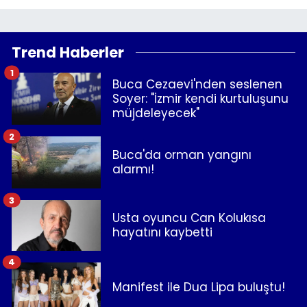
Trend Haberler
1
Buca Cezaevi'nden seslenen
Soyer: "İzmir kendi kurtuluşunu
müjdeleyecek"
2
Buca'da orman yangını
alarmı!
3
Usta oyuncu Can Kolukısa
hayatını kaybetti
4
Manifest ile Dua Lipa buluştu!