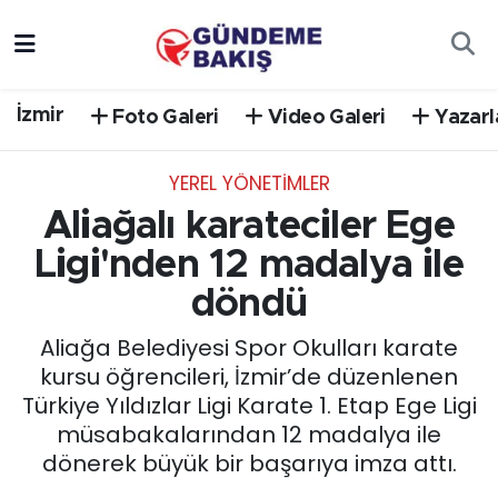
Ankara
Nöbetçi Eczaneler
İzmir
Foto Galeri
Video Galeri
Yazarl
Bilim Teknoloji
Hava Durumu
YEREL YÖNETİMLER
DÜNYA
Trafik Durumu
Aliağalı karateciler Ege
EGE
Süper Lig Puan Durumu ve Fikstür
Ligi'nden 12 madalya ile
döndü
EĞİTİM
Tüm Manşetler
Aliağa Belediyesi Spor Okulları karate
EKONOMİ
Son Dakika Haberleri
kursu öğrencileri, İzmir’de düzenlenen
Türkiye Yıldızlar Ligi Karate 1. Etap Ege Ligi
English News
Haber Arşivi
müsabakalarından 12 madalya ile
dönerek büyük bir başarıya imza attı.
GÜNCEL