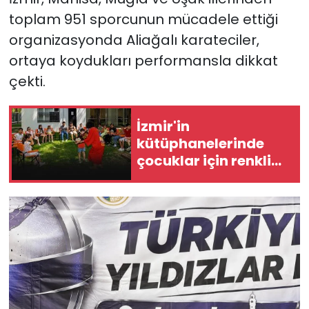
toplam 951 sporcunun mücadele ettiği
organizasyonda Aliağalı karateciler,
ortaya koydukları performansla dikkat
çekti.
İzmir'in
kütüphanelerinde
çocuklar için renkli
yaz atölyeleri
başladı