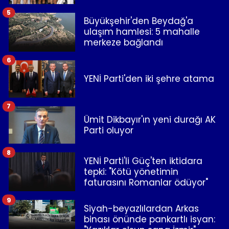
5
Büyükşehir'den Beydağ'a
ulaşım hamlesi: 5 mahalle
merkeze bağlandı
6
YENİ Parti'den iki şehre atama
7
Ümit Dikbayır'ın yeni durağı AK
Parti oluyor
8
YENİ Parti'li Güç'ten iktidara
tepki: "Kötü yönetimin
faturasını Romanlar ödüyor"
9
Siyah-beyazlılardan Arkas
binası önünde pankartlı isyan: