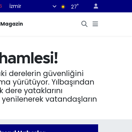
İzmir
°
6
27
2
Magazin
7
4
0
hamlesi!
6
i derelerin güvenliğini
ma yürütüyor. Yılbaşından
 dere yataklarını
 yenilenerek vatandaşların