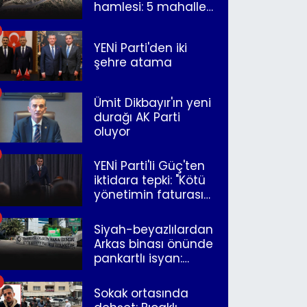
hamlesi: 5 mahalle
merkeze bağlandı
YENİ Parti'den iki
şehre atama
Ümit Dikbayır'ın yeni
durağı AK Parti
oluyor
YENİ Parti'li Güç'ten
iktidara tepki: "Kötü
yönetimin faturasını
Romanlar ödüyor"
Siyah-beyazlılardan
Arkas binası önünde
pankartlı isyan:
"Yazıklar olsun sana
İzmir"
Sokak ortasında