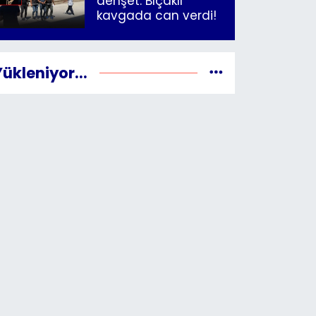
dehşet: Bıçaklı
kavgada can verdi!
Yükleniyor...