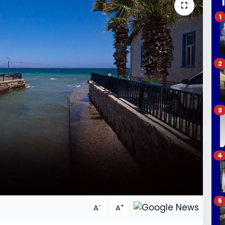
1
2
3
4
5
-
+
A
A