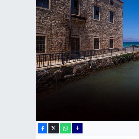
KÜLTÜR SANAT
MAGAZİN
POLİTİKA
SAĞLIK
Siyaset
SPOR
TEKNOLOJİ
Yaşam
YEREL POLİTİKA