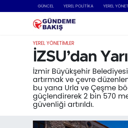
GÜNCEL
YEREL POLİTİKA
YEREL YÖNE
Ankara
Nöbetçi Eczaneler
Bilim Teknoloji
Hava Durumu
YEREL YÖNETİMLER
DÜNYA
Trafik Durumu
İZSU’dan Yar
EGE
Süper Lig Puan Durumu ve Fikstür
İzmir Büyükşehir Belediyes
artırmak ve çevre düzenle
EĞİTİM
Tüm Manşetler
bu yana Urla ve Çeşme bölg
güçlendirerek 2 bin 570 me
EKONOMİ
Son Dakika Haberleri
güvenliği artırıldı.
English News
Haber Arşivi
GÜNCEL