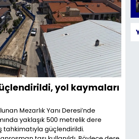
üçlendirildi, yol kaymaları
ulunan Mezarlık Yanı Deresi’nde
mında yaklaşık 500 metrelik dere
 tahkimatıyla güçlendirildi.
 anroşman taşı kullanıldı. Böylece dere