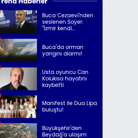
Trend Haberler
Buca Cezaevi'nden
seslenen Soyer:
"İzmir kendi
kurtuluşunu
müjdeleyecek"
Buca'da orman
yangını alarmı!
Usta oyuncu Can
Kolukısa hayatını
kaybetti
Manifest ile Dua Lipa
buluştu!
Büyükşehir'den
Beydağ'a ulaşım