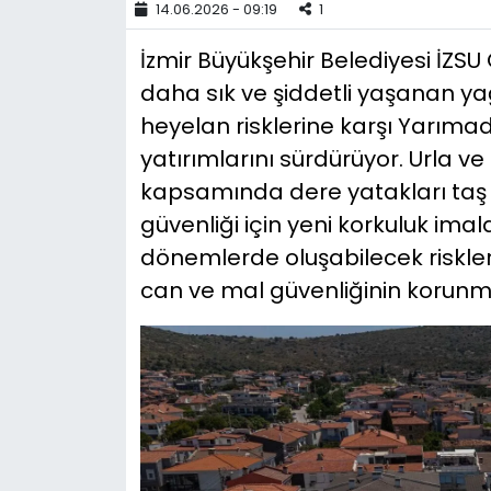
14.06.2026 - 09:19
1
YEREL YÖNETİMLER
İzmir Büyükşehir Belediyesi İZSU 
daha sık ve şiddetli yaşanan yağ
Yurt
heyelan risklerine karşı Yarımad
yatırımlarını sürdürüyor. Urla v
kapsamında dere yatakları taş t
güvenliği için yeni korkuluk imal
dönemlerde oluşabilecek riskle
can ve mal güvenliğinin korunm