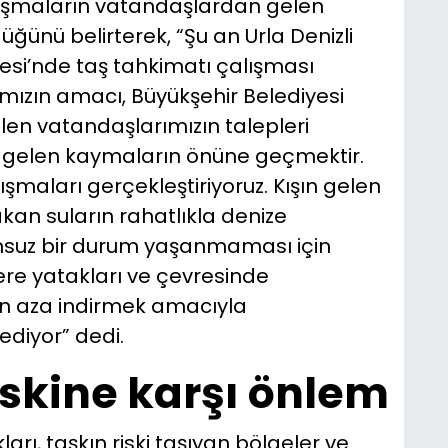
lışmaların vatandaşlardan gelen
ğünü belirterek, “Şu an Urla Denizli
esi’nde taş tahkimatı çalışması
ızın amacı, Büyükşehir Belediyesi
ilen vatandaşlarımızın talepleri
gelen kaymaların önüne geçmektir.
şmaları gerçekleştiriyoruz. Kışın gelen
kan suların rahatlıkla denize
msuz bir durum yaşanmaması için
ere yatakları ve çevresinde
 en aza indirmek amacıyla
ediyor” dedi.
riskine karşı önlem
ı, taşkın riski taşıyan bölgeler ve