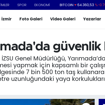
TİMLER
SPOR
EKONOMİ
DOLAR
47,7143
%0.1
EURO
55,0317
%-0.0
İzmir
Foto Galeri
Video Galeri
Yazarlar
STERLİN
64,2463
%0.0
GRAM ALTIN
6574.81
%1.4
BİST100
13.799
%7
ımada'da güvenlik 
BITCOIN
64.360,53
%-0.7
i İZSU Genel Müdürlüğü, Yarımada’dak
mesi yapmak için kapsamlı bir çalış
esinde 7 bin 500 ton taş kullanarak
tre uzunluğundaki yaya korkulukları