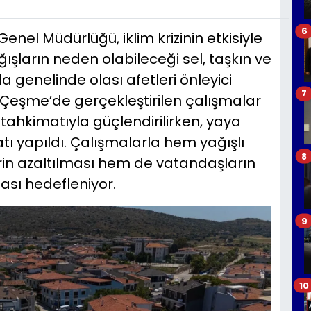
6
Genel Müdürlüğü, iklim krizinin etkisiyle
ışların neden olabileceği sel, taşkın ve
a genelinde olası afetleri önleyici
7
e Çeşme’de gerçekleştirilen çalışmalar
ahkimatıyla güçlendirilirken, yaya
atı yapıldı. Çalışmalarla hem yağışlı
8
rin azaltılması hem de vatandaşların
ası hedefleniyor.
9
10