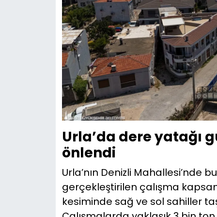
Urla’da dere yatağı g
önlendi
Urla’nın Denizli Mahallesi’nde b
gerçekleştirilen çalışma kapsa
kesiminde sağ ve sol sahiller taş
Çalışmalarda yaklaşık 3 bin ton