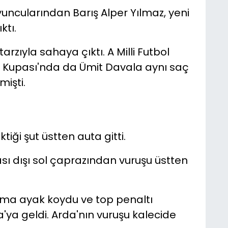
oyuncularından Barış Alper Yılmaz, yeni
ktı.
rzıyla sahaya çıktı. A Milli Futbol
a Kupası'nda da Ümit Davala aynı saç
işti.
iği şut üstten auta gitti.
sı dışı sol çaprazından vuruşu üstten
unma ayak koydu ve top penaltı
a'ya geldi. Arda'nın vuruşu kalecide