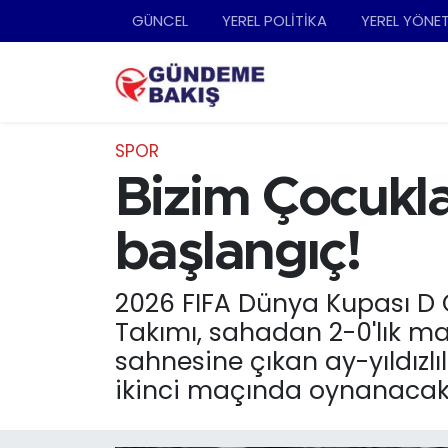
GÜNCEL
YEREL POLİTİKA
YEREL YÖNE
Ankara
Nöbetçi Eczaneler
Bilim Teknoloji
Hava Durumu
SPOR
DÜNYA
Trafik Durumu
Bizim Çocukl
EGE
Süper Lig Puan Durumu ve Fikstür
başlangıç!
EĞİTİM
Tüm Manşetler
2026 FIFA Dünya Kupası D G
Takımı, sahadan 2-0'lık ma
EKONOMİ
Son Dakika Haberleri
sahnesine çıkan ay-yıldızl
English News
Haber Arşivi
ikinci maçında oynanacak
GÜNCEL