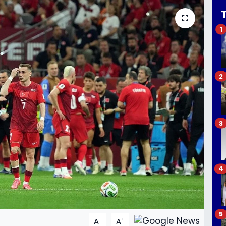
1
2
3
4
5
-
+
A
A