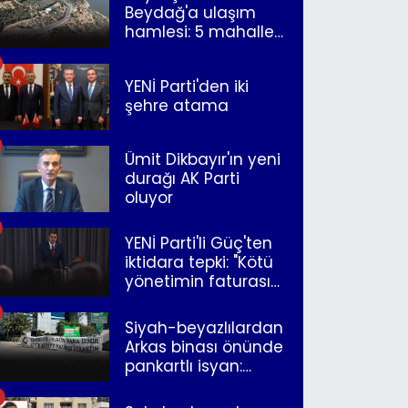
Beydağ'a ulaşım
hamlesi: 5 mahalle
merkeze bağlandı
YENİ Parti'den iki
şehre atama
Ümit Dikbayır'ın yeni
durağı AK Parti
oluyor
YENİ Parti'li Güç'ten
iktidara tepki: "Kötü
yönetimin faturasını
Romanlar ödüyor"
Siyah-beyazlılardan
Arkas binası önünde
pankartlı isyan:
"Yazıklar olsun sana
İzmir"