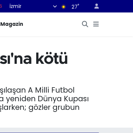
İzmir
°
6
27
2
Magazin
7
4
4
ı'na kötü
6
ılaşan A Milli Futbol
nra yeniden Dünya Kupası
şlarken; gözler grubun