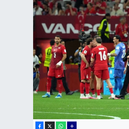
KÜLTÜR SANAT
MAGAZİN
POLİTİKA
SAĞLIK
Siyaset
SPOR
TEKNOLOJİ
Yaşam
YEREL POLİTİKA