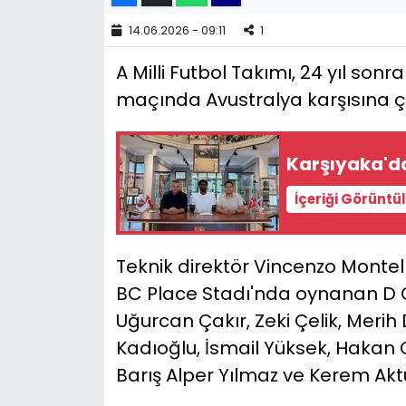
14.06.2026 - 09:11
1
YEREL YÖNETİMLER
A Milli Futbol Takımı, 24 yıl sonr
Yurt
maçında Avustralya karşısına çı
Karşıyaka'd
İçeriği Görüntü
Teknik direktör Vincenzo Monte
BC Place Stadı'nda oynanan D G
Uğurcan Çakır, Zeki Çelik, Merih
Kadıoğlu, İsmail Yüksek, Hakan 
Barış Alper Yılmaz ve Kerem Aktür