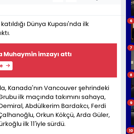
6
a katıldığı Dünya Kupası'nda ilk
ktı.
7
a Muhaymin imzayı attı
le
8
lla, Kanada'nın Vancouver şehrindeki
rubu ilk maçında takımını sahaya,
9
 Demiral, Abdülkerim Bardakcı, Ferdi
Çalhanoğlu, Orkun Kökçü, Arda Güler,
koğlu ilk 11'iyle sürdü.
10