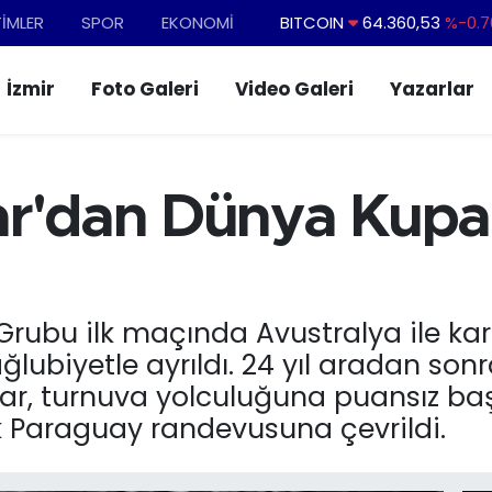
TİMLER
SPOR
EKONOMİ
DOLAR
47,7143
%0.1
EURO
55,0317
%-0.0
İzmir
Foto Galeri
Video Galeri
Yazarlar
STERLİN
64,2463
%0.0
GRAM ALTIN
6574.81
%1.4
BİST100
13.887
%6
ar'dan Dünya Kupas
BITCOIN
64.360,53
%-0.7
rubu ilk maçında Avustralya ile karş
ğlubiyetle ayrıldı. 24 yıl aradan so
ılar, turnuva yolculuğuna puansız ba
 Paraguay randevusuna çevrildi.