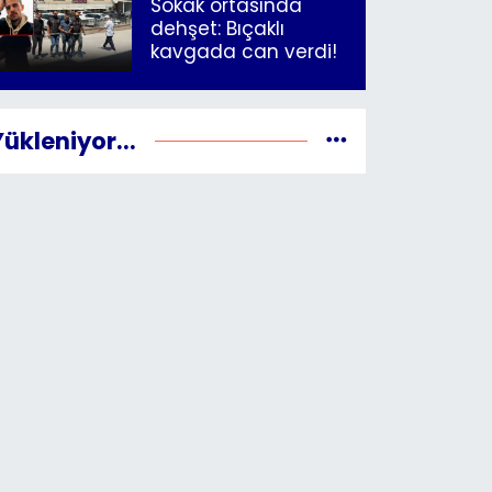
Sokak ortasında
dehşet: Bıçaklı
kavgada can verdi!
Yükleniyor...