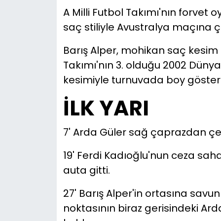
A Milli Futbol Takımı'nın forvet 
saç stiliyle Avustralya maçına çı
Barış Alper, mohikan saç kesim ta
Takımı'nın 3. olduğu 2002 Düny
kesimiyle turnuvada boy gösterm
İLK YARI
7' Arda Güler sağ çaprazdan çekt
19' Ferdi Kadıoğlu'nun ceza saha
auta gitti.
27' Barış Alper'in ortasına sav
noktasının biraz gerisindeki Ard