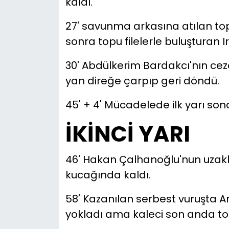
kaldı.
27' savunma arkasına atılan top
sonra topu filelerle buluşturan 
30' Abdülkerim Bardakcı'nın cez
yan direğe çarpıp geri döndü.
45' + 4' Mücadelede ilk yarı sona
İKİNCİ YARI
46' Hakan Çalhanoğlu'nun uzakl
kucağında kaldı.
58' Kazanılan serbest vuruşta A
yokladı ama kaleci son anda top