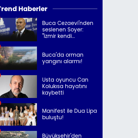
Trend Haberler
Buca Cezaevi'nden
seslenen Soyer:
"İzmir kendi
kurtuluşunu
müjdeleyecek"
Buca'da orman
yangını alarmı!
Usta oyuncu Can
Kolukısa hayatını
kaybetti
Manifest ile Dua Lipa
buluştu!
Büyükşehir'den