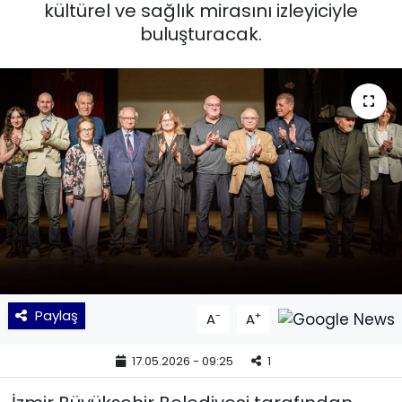
kültürel ve sağlık mirasını izleyiciyle
buluşturacak.
KÜLTÜR SANAT
MAGAZİN
POLİTİKA
SAĞLIK
Siyaset
SPOR
TEKNOLOJİ
Paylaş
-
+
A
A
Yaşam
17.05.2026 - 09:25
1
YEREL POLİTİKA