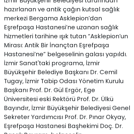
İzmir Büyükşehir Belediyesi tarafından
hazırlanan ve antik çağın kutsal sağlık
YEREL YÖNETİMLER
merkezi Bergama Asklepion’dan
Eşrefpaşa Hastanesi’ne uzanan sağlık
Yurt
hizmetleri tarihine ışık tutan “Asklepion’un
Mirası: Antik Bir İnançtan Eşrefpaşa
Hastanesi’ne” belgeselinin galası yapıldı.
İzmir Sanat'taki programa, İzmir
Büyükşehir Belediye Başkanı Dr. Cemil
Tugay, İzmir Tabip Odası Yönetim Kurulu
Başkanı Prof. Dr. Gül Ergör, Ege
Üniversitesi eski Rektörü Prof. Dr. Ülkü
Bayındır, İzmir Büyükşehir Belediyesi Genel
Sekreter Yardımcısı Prof. Dr. Pınar Okyay,
Eşrefpaşa Hastanesi Başhekimi Doç. Dr.