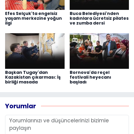
Efes Selçuk'ta engelsiz
Buca Belediyesi'nden
yaşam merkezine yoğun
kadınlara ücretsiz pilates
ilgi
ve zumba dersi
Başkan Tugay'dan
Bornova'da reçel
Kazakistan çıkarması: İş
festivali heyecanı
birliği masada
başladı
Yorumlar