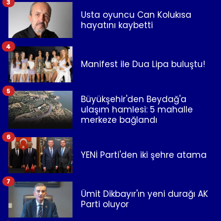
3
Usta oyuncu Can Kolukısa
hayatını kaybetti
4
Manifest ile Dua Lipa buluştu!
5
Büyükşehir'den Beydağ'a
ulaşım hamlesi: 5 mahalle
merkeze bağlandı
6
YENİ Parti'den iki şehre atama
7
Ümit Dikbayır'ın yeni durağı AK
Parti oluyor