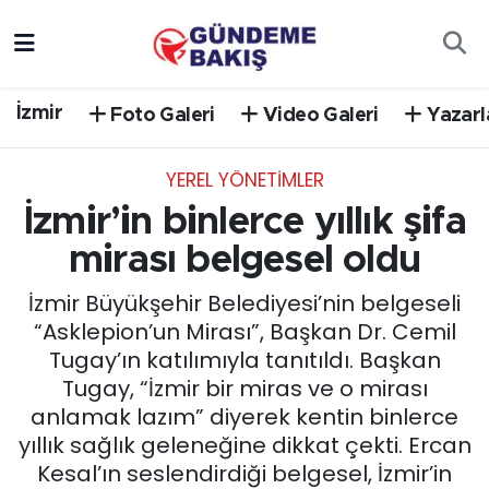
Ankara
Nöbetçi Eczaneler
İzmir
Foto Galeri
Video Galeri
Yazarl
Bilim Teknoloji
Hava Durumu
YEREL YÖNETİMLER
DÜNYA
Trafik Durumu
İzmir’in binlerce yıllık şifa
EGE
Süper Lig Puan Durumu ve Fikstür
mirası belgesel oldu
İzmir Büyükşehir Belediyesi’nin belgeseli
EĞİTİM
Tüm Manşetler
“Asklepion’un Mirası”, Başkan Dr. Cemil
Tugay’ın katılımıyla tanıtıldı. Başkan
EKONOMİ
Son Dakika Haberleri
Tugay, “İzmir bir miras ve o mirası
anlamak lazım” diyerek kentin binlerce
English News
Haber Arşivi
yıllık sağlık geleneğine dikkat çekti. Ercan
Kesal’ın seslendirdiği belgesel, İzmir’in
GÜNCEL