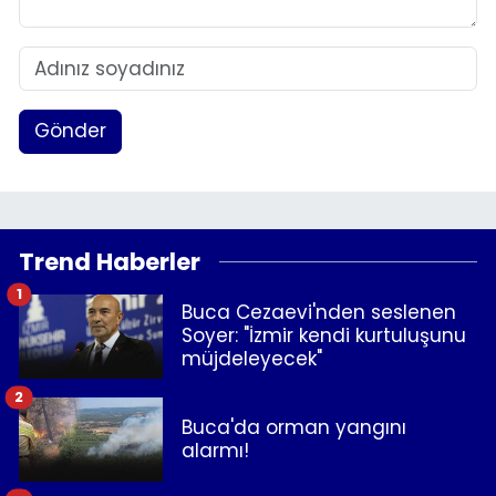
Gönder
Trend Haberler
1
Buca Cezaevi'nden seslenen
Soyer: "İzmir kendi kurtuluşunu
müjdeleyecek"
2
Buca'da orman yangını
alarmı!