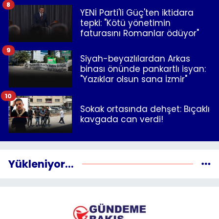
8
YENİ Parti'li Güç'ten iktidara
tepki: "Kötü yönetimin
faturasını Romanlar ödüyor"
9
Siyah-beyazlılardan Arkas
binası önünde pankartlı isyan:
"Yazıklar olsun sana İzmir"
10
Sokak ortasında dehşet: Bıçaklı
kavgada can verdi!
Yükleniyor...