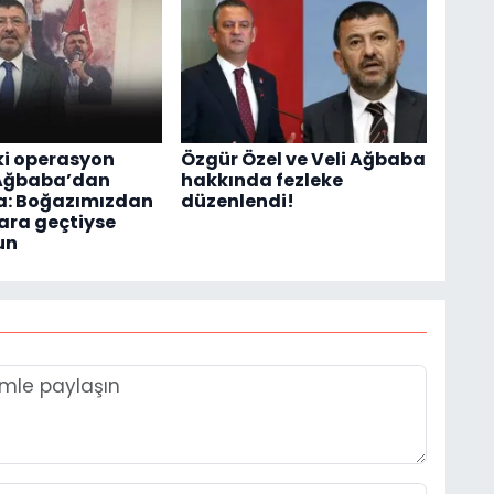
ki operasyon
Özgür Özel ve Veli Ağbaba
 Ağbaba’dan
hakkında fezleke
a: Boğazımızdan
düzenlendi!
ara geçtiyse
un