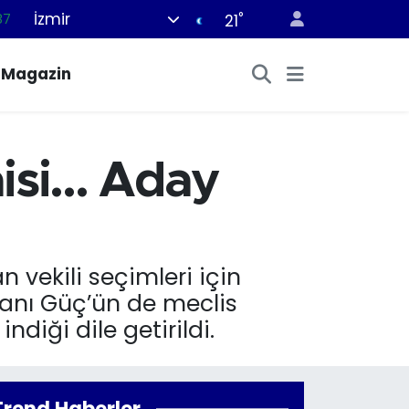
87
İzmir
°
21
18
Magazin
32
38
03
si... Aday
14
vekili seçimleri için
kanı Güç’ün de meclis
ndiği dile getirildi.
Trend Haberler