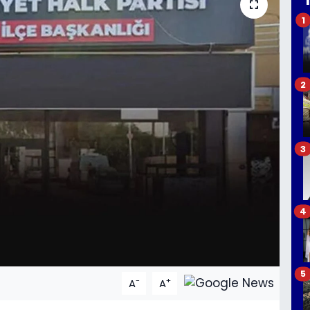
1
2
3
4
5
-
+
A
A