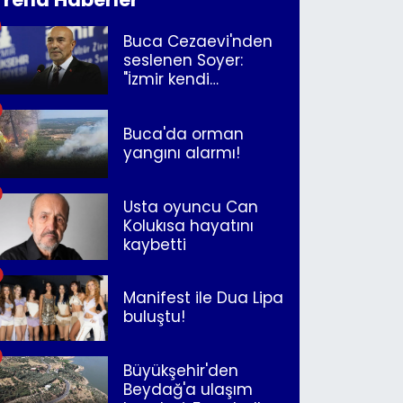
Buca Cezaevi'nden
seslenen Soyer:
"İzmir kendi
kurtuluşunu
müjdeleyecek"
Buca'da orman
yangını alarmı!
Usta oyuncu Can
Kolukısa hayatını
kaybetti
Manifest ile Dua Lipa
buluştu!
Büyükşehir'den
Beydağ'a ulaşım