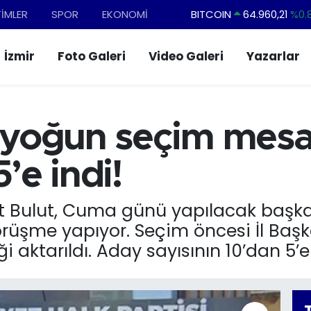
BITCOIN
64.960,21
%0.
TİMLER
SPOR
EKONOMİ
DOLAR
47,7436
%0.
İzmir
Foto Galeri
Video Galeri
Yazarlar
EURO
55,2510
%0.
STERLİN
64,4811
%0.
GRAM ALTIN
6660.55
%0.
yoğun seçim mesai
BİST100
13.779
%-
’e indi!
 Bulut, Cuma günü yapılacak başkan 
görüşme yapıyor. Seçim öncesi İl Baş
 aktarıldı. Aday sayısının 10’dan 5’e i