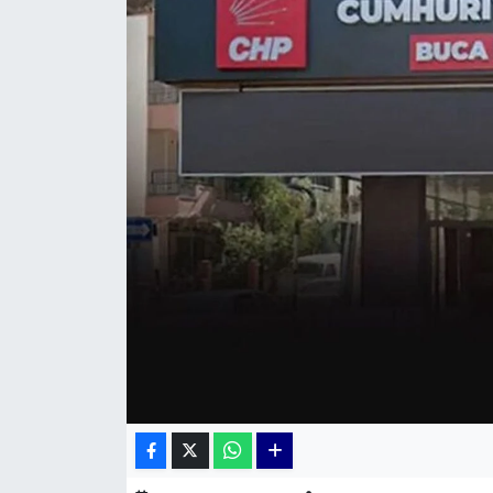
KÜLTÜR SANAT
MAGAZİN
POLİTİKA
SAĞLIK
Siyaset
SPOR
TEKNOLOJİ
Yaşam
YEREL POLİTİKA