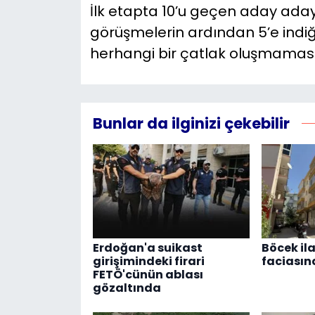
İlk etapta 10’u geçen aday aday
görüşmelerin ardından 5’e indiği
herhangi bir çatlak oluşmaması iç
Bunlar da ilginizi çekebilir
Erdoğan'a suikast
Böcek il
girişimindeki firari
faciasın
FETÖ'cünün ablası
gözaltında