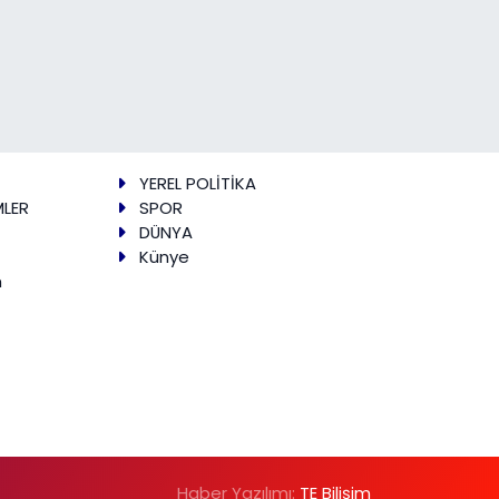
YEREL POLİTİKA
MLER
SPOR
DÜNYA
Künye
m
Haber Yazılımı:
TE Bilişim