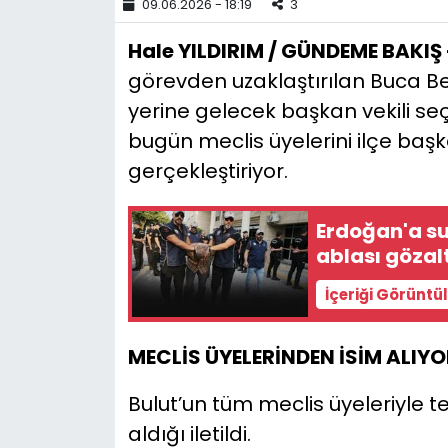
09.06.2026 - 18:19
3
YEREL YÖNETİMLER
Hale YILDIRIM / GÜNDEME BAKIŞ 
görevden uzaklaştırılan Buca 
Yurt
yerine gelecek başkan vekili seç
bugün meclis üyelerini ilçe ba
gerçekleştiriyor.
Erdoğan'a su
ablası gözal
İçeriği Görüntü
MECLİS ÜYELERİNDEN İSİM ALIYO
Bulut’un tüm meclis üyeleriyle t
aldığı iletildi.