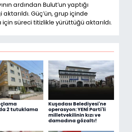
ının ardından Bulut’un yaptığı
 aktarıldı. Güç’ün, grup içinde
in süreci titizlikle yürüttüğü aktarıldı.
açlama
Kuşadası Belediyesi'ne
da 2 tutuklama
operasyon: YENİ Parti'li
milletvekilinin kızı ve
damadına gözaltı!