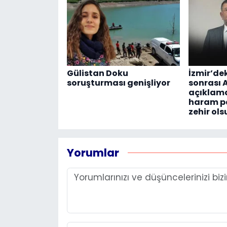
Gülistan Doku
İzmir’de
soruşturması genişliyor
sonrası
açıklam
haram p
zehir ols
Yorumlar