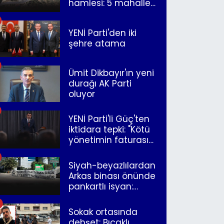
hamlesi: 5 mahalle
merkeze bağlandı
YENİ Parti'den iki
şehre atama
Ümit Dikbayır'ın yeni
durağı AK Parti
oluyor
YENİ Parti'li Güç'ten
iktidara tepki: "Kötü
yönetimin faturasını
Romanlar ödüyor"
Siyah-beyazlılardan
Arkas binası önünde
pankartlı isyan:
"Yazıklar olsun sana
İzmir"
Sokak ortasında
dehşet: Bıçaklı