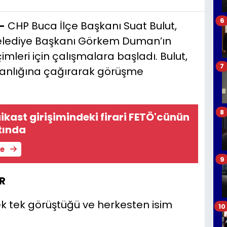
6
-
CHP Buca İlçe Başkanı Suat Bulut,
Belediye Başkanı Görkem Duman’ın
imleri için çalışmalara başladı. Bulut,
7
şkanlığına çağırarak görüşme
8
ikast girişimindeki firari FETÖ'cünün
tında
le
9
R
ek tek görüştüğü ve herkesten isim
10