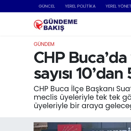
GÜNCEL
YEREL POLİTİKA
YEREL YÖNE
Ankara
Nöbetçi Eczaneler
Bilim Teknoloji
Hava Durumu
GÜNDEM
DÜNYA
Trafik Durumu
CHP Buca’da 
EGE
Süper Lig Puan Durumu ve Fikstür
sayısı 10’dan 5
EĞİTİM
Tüm Manşetler
CHP Buca İlçe Başkanı Suat
meclis üyeleriyle tek tek 
EKONOMİ
Son Dakika Haberleri
üyeleriyle bir araya geleceği
English News
Haber Arşivi
GÜNCEL