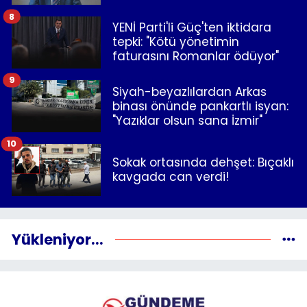
8
YENİ Parti'li Güç'ten iktidara
tepki: "Kötü yönetimin
faturasını Romanlar ödüyor"
9
Siyah-beyazlılardan Arkas
binası önünde pankartlı isyan:
"Yazıklar olsun sana İzmir"
10
Sokak ortasında dehşet: Bıçaklı
kavgada can verdi!
Yükleniyor...