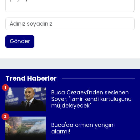
Gönder
Trend Haberler
1
Buca Cezaevi'nden seslenen
Soyer: "İzmir kendi kurtuluşunu
müjdeleyecek"
2
Buca'da orman yangını
alarmı!