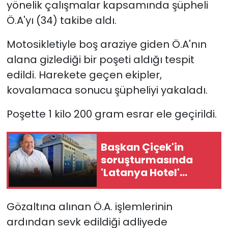
yönelik çalışmalar kapsamında şüpheli
Ö.A'yı (34) takibe aldı.
YEREL YÖNETİMLER
Motosikletiyle boş araziye giden Ö.A'nın
Yurt
alana gizlediği bir poşeti aldığı tespit
edildi. Harekete geçen ekipler,
kovalamaca sonucu şüpheliyi yakaladı.
Poşette 1 kilo 200 gram esrar ele geçirildi.
Başkan Çiçek'in
soruşturmasında
'Latanya Hotel'
ayrıntısı
Gözaltına alınan Ö.A. işlemlerinin
ardından sevk edildiği adliyede