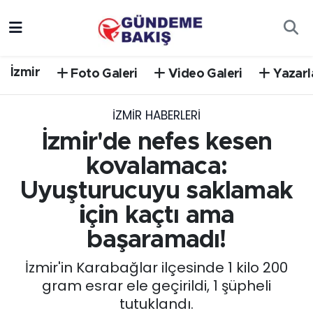
Ankara
Nöbetçi Eczaneler
İzmir
Foto Galeri
Video Galeri
Yazarl
Bilim Teknoloji
Hava Durumu
İZMIR HABERLERI
DÜNYA
Trafik Durumu
İzmir'de nefes kesen
EGE
Süper Lig Puan Durumu ve Fikstür
kovalamaca:
Uyuşturucuyu saklamak
EĞİTİM
Tüm Manşetler
için kaçtı ama
EKONOMİ
Son Dakika Haberleri
başaramadı!
İzmir'in Karabağlar ilçesinde 1 kilo 200
English News
Haber Arşivi
gram esrar ele geçirildi, 1 şüpheli
tutuklandı.
GÜNCEL