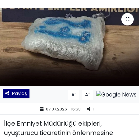
KÜLTÜR SANAT
MAGAZİN
POLİTİKA
SAĞLIK
Siyaset
SPOR
Paylaş
-
+
A
A
TEKNOLOJİ
07.07.2026 - 16:53
1
Yaşam
İlçe Emniyet Müdürlüğü ekipleri,
uyuşturucu ticaretinin önlenmesine
YEREL POLİTİKA