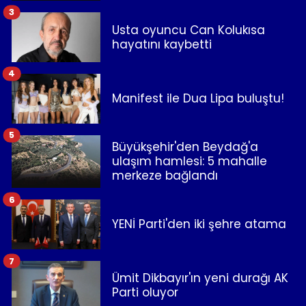
3
Usta oyuncu Can Kolukısa
hayatını kaybetti
4
Manifest ile Dua Lipa buluştu!
5
Büyükşehir'den Beydağ'a
ulaşım hamlesi: 5 mahalle
merkeze bağlandı
6
YENİ Parti'den iki şehre atama
7
Ümit Dikbayır'ın yeni durağı AK
Parti oluyor