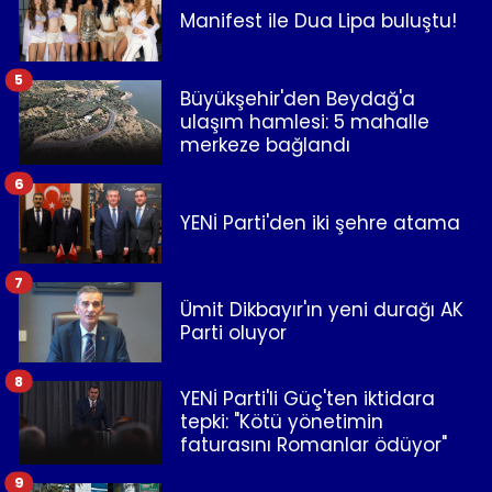
Manifest ile Dua Lipa buluştu!
5
Büyükşehir'den Beydağ'a
ulaşım hamlesi: 5 mahalle
merkeze bağlandı
6
YENİ Parti'den iki şehre atama
7
Ümit Dikbayır'ın yeni durağı AK
Parti oluyor
8
YENİ Parti'li Güç'ten iktidara
tepki: "Kötü yönetimin
faturasını Romanlar ödüyor"
9