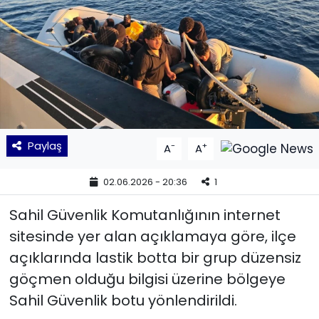
KÜLTÜR SANAT
MAGAZİN
POLİTİKA
SAĞLIK
Paylaş
-
+
A
A
Siyaset
02.06.2026 - 20:36
1
SPOR
Sahil Güvenlik Komutanlığının internet
sitesinde yer alan açıklamaya göre, ilçe
TEKNOLOJİ
açıklarında lastik botta bir grup düzensiz
göçmen olduğu bilgisi üzerine bölgeye
Yaşam
Sahil Güvenlik botu yönlendirildi.
YEREL POLİTİKA