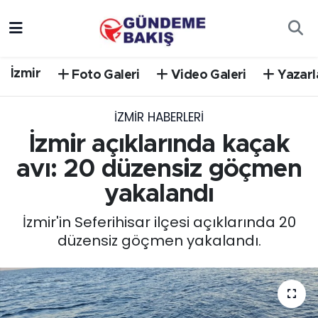
Ankara
Nöbetçi Eczaneler
İzmir
Foto Galeri
Video Galeri
Yazarl
Bilim Teknoloji
Hava Durumu
İZMIR HABERLERI
DÜNYA
Trafik Durumu
İzmir açıklarında kaçak
EGE
Süper Lig Puan Durumu ve Fikstür
avı: 20 düzensiz göçmen
yakalandı
EĞİTİM
Tüm Manşetler
İzmir'in Seferihisar ilçesi açıklarında 20
EKONOMİ
Son Dakika Haberleri
düzensiz göçmen yakalandı.
English News
Haber Arşivi
GÜNCEL