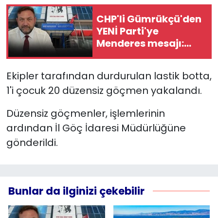
CHP'li Gümrükçü'den
YEREL YÖNETİMLER
YENİ Parti'ye
Menderes mesajı:
Yurt
Belediye AK Parti'ye
gitsin istemiyorlarsa
Ekipler tarafından durdurulan lastik botta,
bizi desteklesinler!
1'i çocuk 20 düzensiz göçmen yakalandı.
Düzensiz göçmenler, işlemlerinin
ardından İl Göç İdaresi Müdürlüğüne
gönderildi.
Bunlar da ilginizi çekebilir