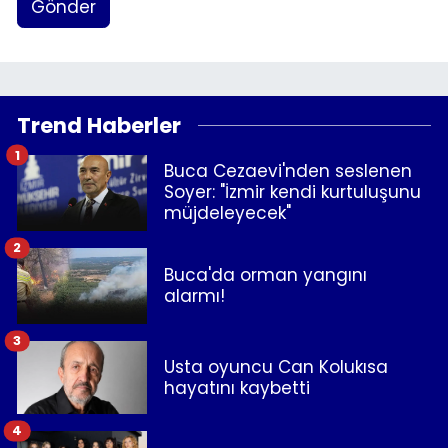
Gönder
Trend Haberler
1
Buca Cezaevi'nden seslenen
Soyer: "İzmir kendi kurtuluşunu
müjdeleyecek"
2
Buca'da orman yangını
alarmı!
3
Usta oyuncu Can Kolukısa
hayatını kaybetti
4