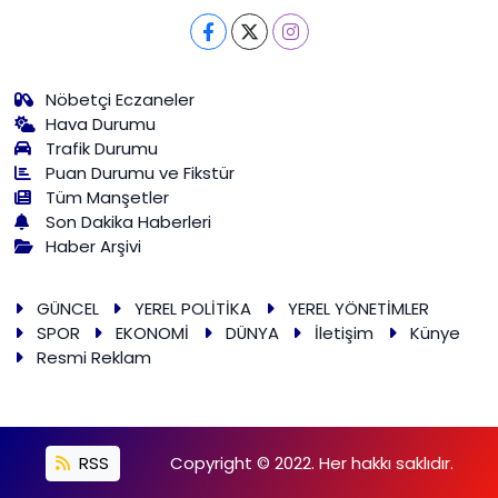
Nöbetçi Eczaneler
Hava Durumu
Trafik Durumu
Puan Durumu ve Fikstür
Tüm Manşetler
Son Dakika Haberleri
Haber Arşivi
GÜNCEL
YEREL POLİTİKA
YEREL YÖNETİMLER
SPOR
EKONOMİ
DÜNYA
İletişim
Künye
Resmi Reklam
RSS
Copyright © 2022. Her hakkı saklıdır.