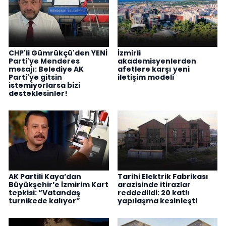
CHP'li Gümrükçü'den YENİ
İzmirli
Parti'ye Menderes
akademisyenlerden
mesajı: Belediye AK
afetlere karşı yeni
Parti'ye gitsin
iletişim modeli
istemiyorlarsa bizi
desteklesinler!
AK Partili Kaya’dan
Tarihi Elektrik Fabrikası
Büyükşehir’e İzmirim Kart
arazisinde itirazlar
tepkisi: “Vatandaş
reddedildi: 20 katlı
turnikede kalıyor”
yapılaşma kesinleşti