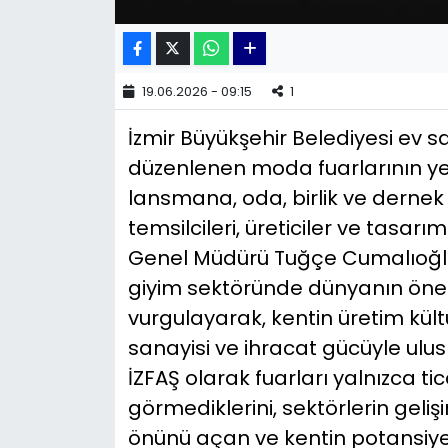
YEREL YÖNETİMLER
19.06.2026 - 09:15
1
Yurt
İzmir Büyükşehir Belediyesi ev s
düzenlenen moda fuarlarının ye
lansmana, oda, birlik ve dernek b
temsilcileri, üreticiler ve tasa
Genel Müdürü Tuğçe Cumalıoğlu, 
giyim sektöründe dünyanın önem
vurgulayarak, kentin üretim kült
sanayisi ve ihracat gücüyle ulusl
İZFAŞ olarak fuarları yalnızca ti
görmediklerini, sektörlerin gelişi
önünü açan ve kentin potansiye