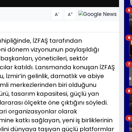
5
-
+
A
A
6
ahipliğinde, İZFAŞ tarafından
ni dönem vizyonunun paylaşıldığı
aşkanları, yöneticileri, sektör
7
rımcılar katıldı. Lansmanda konuşan İZFAŞ
İzmir’in gelinlik, damatlık ve abiye
li merkezlerinden biri olduğunu
8
ürü, tasarım kapasitesi, güçlü yan
ararası ölçekte öne çıktığını söyledi.
cari organizasyonlar olarak
9
mine katkı sağlayan, yeni iş birliklerinin
lini dünyaya taşıyan güçlü platformlar