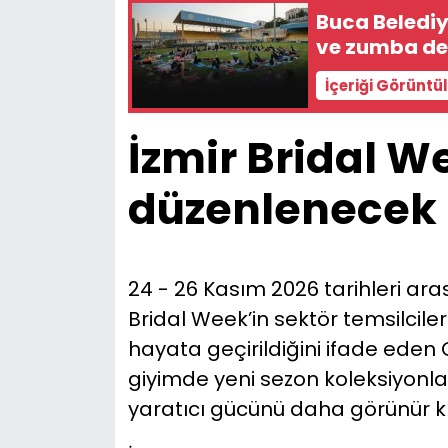
Buca Belediy
ve zumba de
İçeriği Görüntü
İzmir Bridal We
düzenlenecek
24 - 26 Kasım 2026 tarihleri aras
Bridal Week’in sektör temsilcil
hayata geçirildiğini ifade eden 
giyimde yeni sezon koleksiyonları
yaratıcı gücünü daha görünür kı