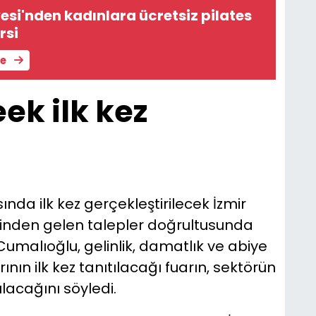
esi'nden kadınlara ücretsiz pilates
rsi
le
ek ilk kez
ında ilk kez gerçekleştirilecek İzmir
erinden gelen talepler doğrultusunda
Cumalıoğlu, gelinlik, damatlık ve abiye
nın ilk kez tanıtılacağı fuarın, sektörün
lacağını söyledi.