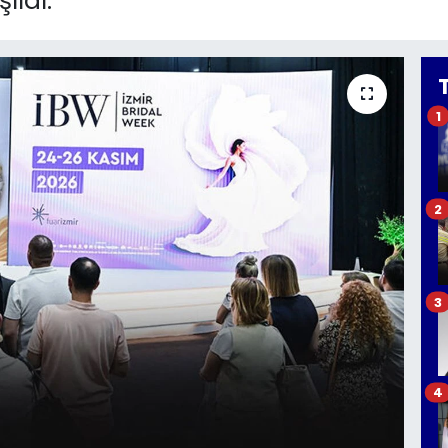
ıldı.
1
2
3
4