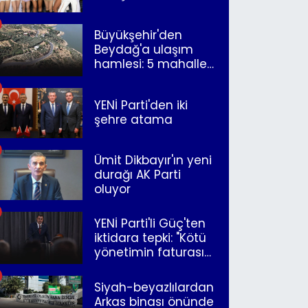
Büyükşehir'den
Beydağ'a ulaşım
hamlesi: 5 mahalle
merkeze bağlandı
YENİ Parti'den iki
şehre atama
Ümit Dikbayır'ın yeni
durağı AK Parti
oluyor
YENİ Parti'li Güç'ten
iktidara tepki: "Kötü
yönetimin faturasını
Romanlar ödüyor"
Siyah-beyazlılardan
Arkas binası önünde