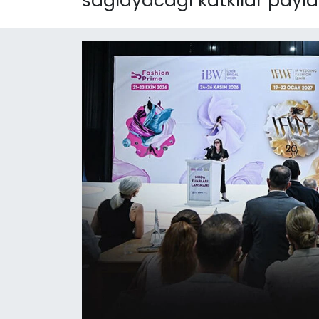
sağlayacağı katkılar paylaş
KÜLTÜR SANAT
MAGAZİN
POLİTİKA
SAĞLIK
Siyaset
SPOR
TEKNOLOJİ
Yaşam
YEREL POLİTİKA