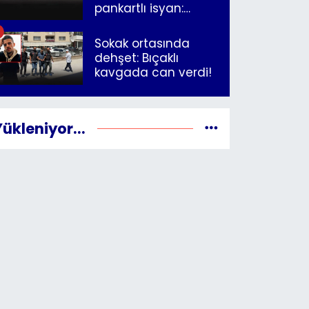
pankartlı isyan:
"Yazıklar olsun sana
İzmir"
Sokak ortasında
dehşet: Bıçaklı
kavgada can verdi!
Yükleniyor...