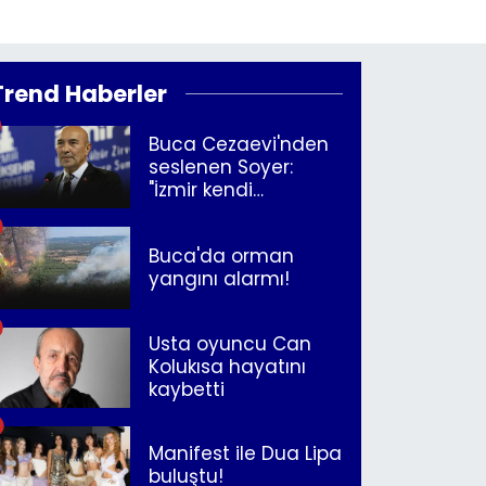
Trend Haberler
Buca Cezaevi'nden
seslenen Soyer:
"İzmir kendi
kurtuluşunu
müjdeleyecek"
Buca'da orman
yangını alarmı!
Usta oyuncu Can
Kolukısa hayatını
kaybetti
Manifest ile Dua Lipa
buluştu!