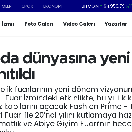
TİMLER
SPOR
EKONOMİ
DOLAR
47,7436
%0.1
EURO
55,2510
%0.3
İzmir
Foto Galeri
Video Galeri
Yazarlar
STERLİN
64,4811
%0.3
GRAM ALTIN
6660.55
%0.0
BİST100
13.779
%-1
da dünyasına yeni 
BITCOIN
64.959,79
%1.
ıtıldı
elik fuarlarının yeni dönem vizyonu
. Fuar İzmir’deki etkinlikte, bu yıl il
 kapılarını açacak Fashion Prime - Te
ri Fuarı ile 20’nci yılını kutlamaya h
matlık ve Abiye Giyim Fuarı’nın hedefl