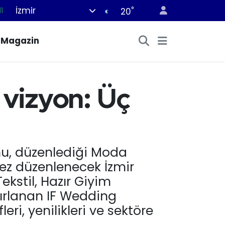
İzmir
°
8
20
2
Magazin
8
3
4
vizyon: Üç
11
nu, düzenlediği Moda
k kez düzenlenecek İzmir
kstil, Hazır Giyim
azırlanan IF Wedding
eri, yenilikleri ve sektöre