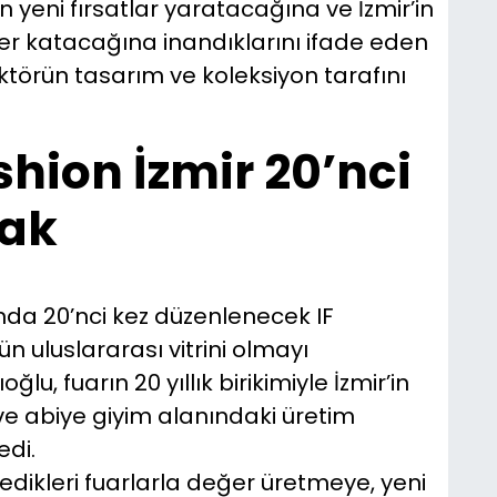
n yeni fırsatlar yaratacağına ve İzmir’in
r katacağına inandıklarını ifade eden
törün tasarım ve koleksiyon tarafını
hion İzmir 20’nci
cak
ında 20’nci kez düzenlenecek IF
n uluslararası vitrini olmayı
, fuarın 20 yıllık birikimiyle İzmir’in
 ve abiye giyim alanındaki üretim
edi.
edikleri fuarlarla değer üretmeye, yeni