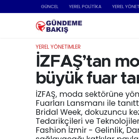
GÜNCEL
YEREL POLİTİKA
YEREL YÖNE
Ankara
Nöbetçi Eczaneler
Bilim Teknoloji
Hava Durumu
YEREL YÖNETİMLER
DÜNYA
Trafik Durumu
İZFAŞ’tan mo
EGE
Süper Lig Puan Durumu ve Fikstür
büyük fuar tan
EĞİTİM
Tüm Manşetler
İZFAŞ, moda sektörüne yön
Fuarları Lansmanı ile tanıttı
EKONOMİ
Son Dakika Haberleri
Bridal Week, dokuzuncu kez
English News
Haber Arşivi
Tedarikçileri ve Teknolojile
Fashion İzmir - Gelinlik, Da
GÜNCEL