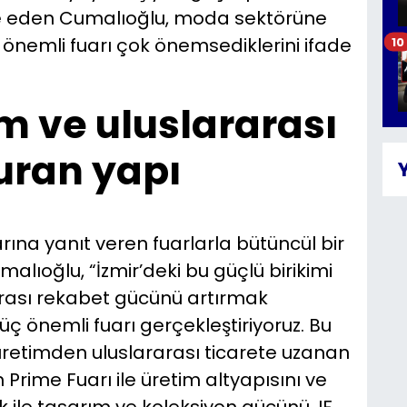
ade eden Cumalıoğlu, moda sektörüne
 önemli fuarı çok önemsediklerini ifade
10
m ve uluslararası
turan yapı
rına yanıt veren fuarlarla bütüncül bir
malıoğlu, “İzmir’deki bu güçlü birikimi
rası rekabet gücünü artırmak
ç önemli fuarı gerçekleştiriyoruz. Bu
üretimden uluslararası ticarete uzanan
 Prime Fuarı ile üretim altyapısını ve
ek ile tasarım ve koleksiyon gücünü, IF