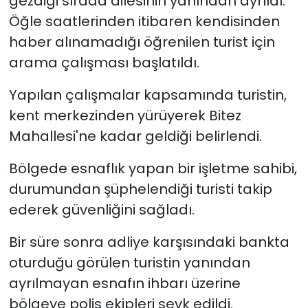
gezdiği sırada ailesinin yanından ayrıldı.
Öğle saatlerinden itibaren kendisinden
YEREL YÖNETİMLER
haber alınamadığı öğrenilen turist için
arama çalışması başlatıldı.
Yurt
Yapılan çalışmalar kapsamında turistin,
kent merkezinden yürüyerek Bitez
Mahallesi'ne kadar geldiği belirlendi.
Bölgede esnaflık yapan bir işletme sahibi,
durumundan şüphelendiği turisti takip
ederek güvenliğini sağladı.
Bir süre sonra adliye karşısındaki bankta
oturduğu görülen turistin yanından
ayrılmayan esnafın ihbarı üzerine
bölgeye polis ekipleri sevk edildi.