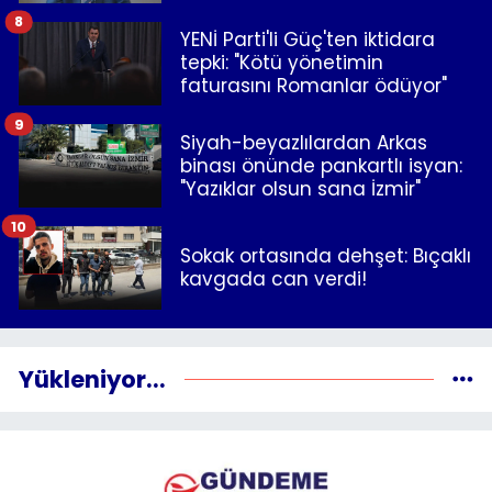
8
YENİ Parti'li Güç'ten iktidara
tepki: "Kötü yönetimin
faturasını Romanlar ödüyor"
9
Siyah-beyazlılardan Arkas
binası önünde pankartlı isyan:
"Yazıklar olsun sana İzmir"
10
Sokak ortasında dehşet: Bıçaklı
kavgada can verdi!
Yükleniyor...