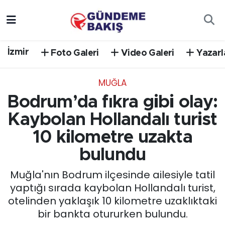
Ankara
Nöbetçi Eczaneler
İzmir
Foto Galeri
Video Galeri
Yazarl
Bilim Teknoloji
Hava Durumu
MUĞLA
DÜNYA
Trafik Durumu
Bodrum’da fıkra gibi olay:
EGE
Süper Lig Puan Durumu ve Fikstür
Kaybolan Hollandalı turist
10 kilometre uzakta
EĞİTİM
Tüm Manşetler
bulundu
EKONOMİ
Son Dakika Haberleri
Muğla'nın Bodrum ilçesinde ailesiyle tatil
yaptığı sırada kaybolan Hollandalı turist,
English News
Haber Arşivi
otelinden yaklaşık 10 kilometre uzaklıktaki
bir bankta otururken bulundu.
GÜNCEL