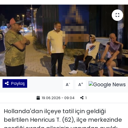
KÜLTÜR SANAT
MAGAZİN
POLİTİKA
SAĞLIK
Siyaset
SPOR
Paylaş
-
+
A
A
TEKNOLOJİ
19.06.2026 - 09:04
1
Hollanda'dan ilçeye tatil için geldiği
Yaşam
belirtilen Henricus T. (62), ilçe merkezinde
YEREL POLİTİKA