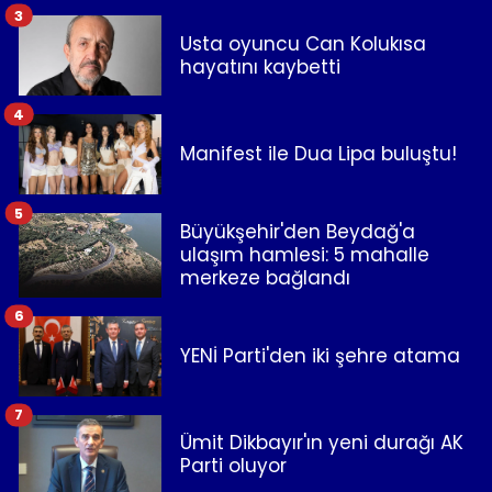
3
Usta oyuncu Can Kolukısa
hayatını kaybetti
4
Manifest ile Dua Lipa buluştu!
5
Büyükşehir'den Beydağ'a
ulaşım hamlesi: 5 mahalle
merkeze bağlandı
6
YENİ Parti'den iki şehre atama
7
Ümit Dikbayır'ın yeni durağı AK
Parti oluyor