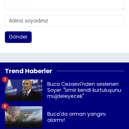
Gönder
Trend Haberler
1
Buca Cezaevi'nden seslenen
Soyer: "İzmir kendi kurtuluşunu
müjdeleyecek"
2
Buca'da orman yangını
alarmı!