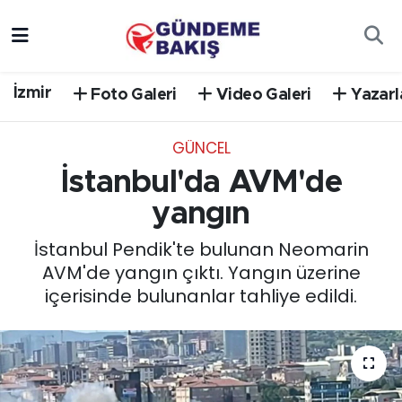
Ankara
Nöbetçi Eczaneler
İzmir
Foto Galeri
Video Galeri
Yazarl
Bilim Teknoloji
Hava Durumu
GÜNCEL
DÜNYA
Trafik Durumu
İstanbul'da AVM'de
EGE
Süper Lig Puan Durumu ve Fikstür
yangın
İstanbul Pendik'te bulunan Neomarin
EĞİTİM
Tüm Manşetler
AVM'de yangın çıktı. Yangın üzerine
içerisinde bulunanlar tahliye edildi.
EKONOMİ
Son Dakika Haberleri
English News
Haber Arşivi
GÜNCEL