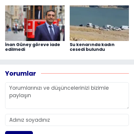
İnan Güney göreve iade
Su kenarında kadın
edilmedi
cesedi bulundu
Yorumlar