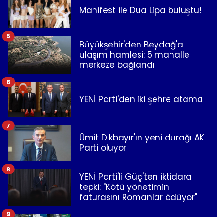
Manifest ile Dua Lipa buluştu!
5
Büyükşehir'den Beydağ'a
ulaşım hamlesi: 5 mahalle
merkeze bağlandı
6
YENİ Parti'den iki şehre atama
7
Ümit Dikbayır'ın yeni durağı AK
Parti oluyor
8
YENİ Parti'li Güç'ten iktidara
tepki: "Kötü yönetimin
faturasını Romanlar ödüyor"
9