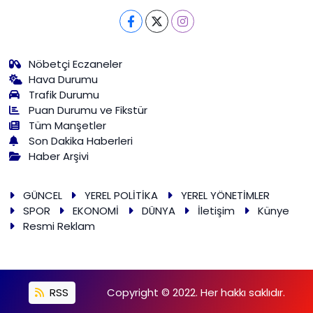
Nöbetçi Eczaneler
Hava Durumu
Trafik Durumu
Puan Durumu ve Fikstür
Tüm Manşetler
Son Dakika Haberleri
Haber Arşivi
GÜNCEL
YEREL POLİTİKA
YEREL YÖNETİMLER
SPOR
EKONOMİ
DÜNYA
İletişim
Künye
Resmi Reklam
RSS
Copyright © 2022. Her hakkı saklıdır.