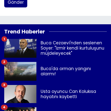
Gönder
Trend Haberler
1
Buca Cezaevi'nden seslenen
Soyer: "İzmir kendi kurtuluşunu
müjdeleyecek"
2
Buca'da orman yangını
alarmı!
3
Usta oyuncu Can Kolukısa
hayatını kaybetti
4