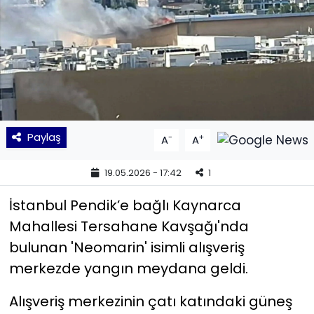
KÜLTÜR SANAT
MAGAZİN
POLİTİKA
SAĞLIK
Paylaş
-
+
A
A
Siyaset
19.05.2026 - 17:42
1
İstanbul Pendik’e bağlı Kaynarca
SPOR
Mahallesi Tersahane Kavşağı'nda
TEKNOLOJİ
bulunan 'Neomarin' isimli alışveriş
merkezde yangın meydana geldi.
Yaşam
Alışveriş merkezinin çatı katındaki güneş
YEREL POLİTİKA