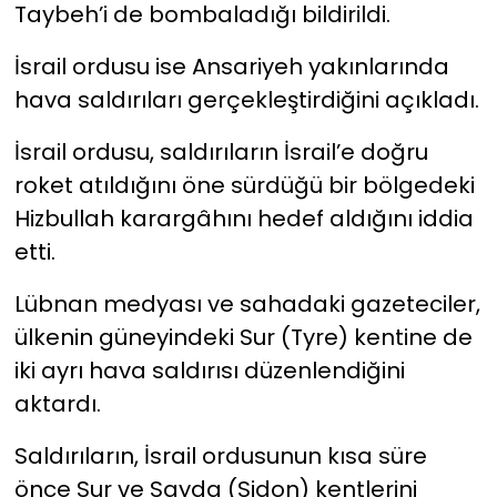
Taybeh’i de bombaladığı bildirildi.
YEREL YÖNETİMLER
İsrail ordusu ise Ansariyeh yakınlarında
hava saldırıları gerçekleştirdiğini açıkladı.
Yurt
İsrail ordusu, saldırıların İsrail’e doğru
roket atıldığını öne sürdüğü bir bölgedeki
Hizbullah karargâhını hedef aldığını iddia
etti.
Lübnan medyası ve sahadaki gazeteciler,
ülkenin güneyindeki Sur (Tyre) kentine de
iki ayrı hava saldırısı düzenlendiğini
aktardı.
Saldırıların, İsrail ordusunun kısa süre
önce Sur ve Sayda (Sidon) kentlerini