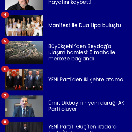
hayatını kaybetti
4
Manifest ile Dua Lipa buluştu!
5
Büyükşehir'den Beydağ'a
ulaşım hamlesi: 5 mahalle
merkeze bağlandı
6
YENİ Parti'den iki şehre atama
7
Ümit Dikbayır'ın yeni durağı AK
Parti oluyor
8
YENİ Parti'li Güç'ten iktidara