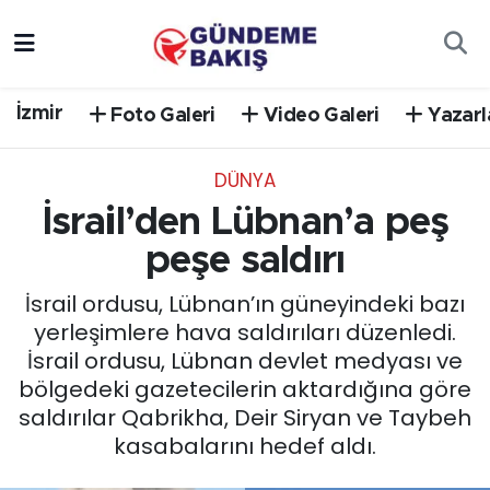
Ankara
Nöbetçi Eczaneler
İzmir
Foto Galeri
Video Galeri
Yazarl
Bilim Teknoloji
Hava Durumu
DÜNYA
DÜNYA
Trafik Durumu
İsrail’den Lübnan’a peş
EGE
Süper Lig Puan Durumu ve Fikstür
peşe saldırı
İsrail ordusu, Lübnan’ın güneyindeki bazı
EĞİTİM
Tüm Manşetler
yerleşimlere hava saldırıları düzenledi.
İsrail ordusu, Lübnan devlet medyası ve
EKONOMİ
Son Dakika Haberleri
bölgedeki gazetecilerin aktardığına göre
saldırılar Qabrikha, Deir Siryan ve Taybeh
English News
Haber Arşivi
kasabalarını hedef aldı.
GÜNCEL