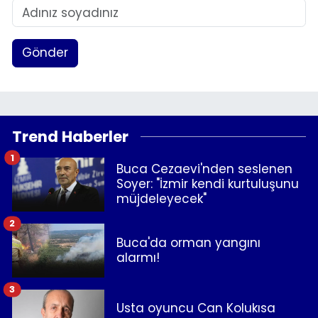
Gönder
Trend Haberler
1
Buca Cezaevi'nden seslenen
Soyer: "İzmir kendi kurtuluşunu
müjdeleyecek"
2
Buca'da orman yangını
alarmı!
3
Usta oyuncu Can Kolukısa