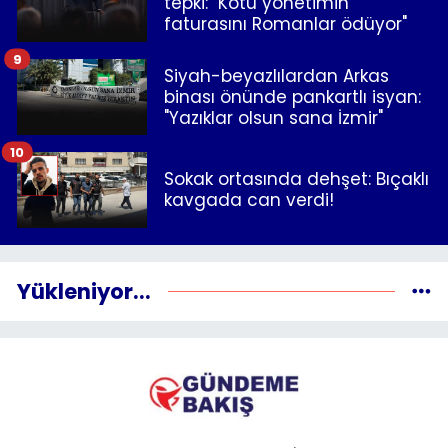
tepki: "Kötü yönetimin
faturasını Romanlar ödüyor"
9
Siyah-beyazlılardan Arkas
binası önünde pankartlı isyan:
"Yazıklar olsun sana İzmir"
10
Sokak ortasında dehşet: Bıçaklı
kavgada can verdi!
Yükleniyor...