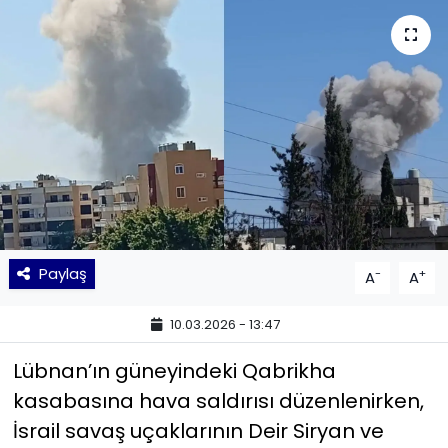
KÜLTÜR SANAT
MAGAZİN
POLİTİKA
SAĞLIK
Siyaset
Paylaş
-
+
A
A
SPOR
10.03.2026 - 13:47
TEKNOLOJİ
Lübnan’ın güneyindeki Qabrikha
Yaşam
kasabasına hava saldırısı düzenlenirken,
İsrail savaş uçaklarının Deir Siryan ve
YEREL POLİTİKA