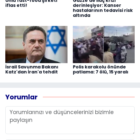
Ünlü fast-food şirketi
Gazze'de ilaç krizi
iflas etti!
derinleşiyor: Kanser
hastalarının tedavisi risk
altında
İsrail Savunma Bakanı
Polis karakolu önünde
Katz'dan İran'a tehdit
patlama: 7 ölü, 15 yaralı
Yorumlar