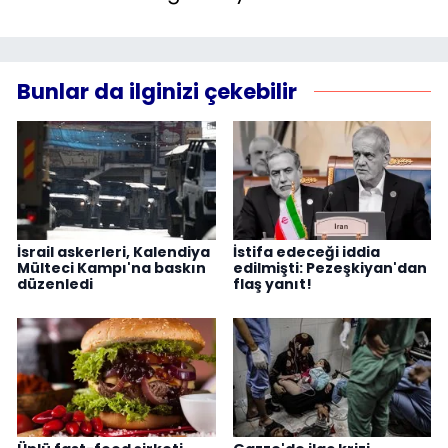
Bunlar da ilginizi çekebilir
İsrail askerleri, Kalendiya
İstifa edeceği iddia
Mülteci Kampı'na baskın
edilmişti: Pezeşkiyan'dan
düzenledi
flaş yanıt!