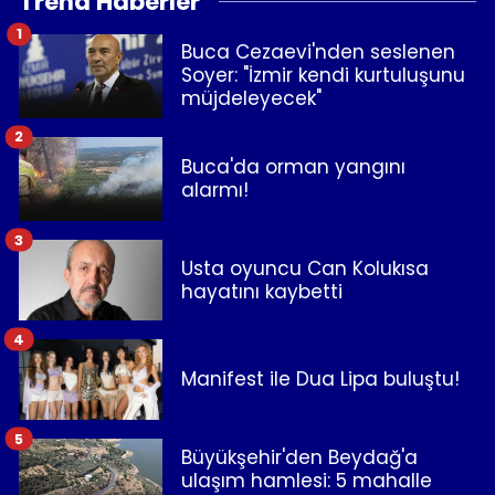
Trend Haberler
1
Buca Cezaevi'nden seslenen
Soyer: "İzmir kendi kurtuluşunu
müjdeleyecek"
2
Buca'da orman yangını
alarmı!
3
Usta oyuncu Can Kolukısa
hayatını kaybetti
4
Manifest ile Dua Lipa buluştu!
5
Büyükşehir'den Beydağ'a
ulaşım hamlesi: 5 mahalle