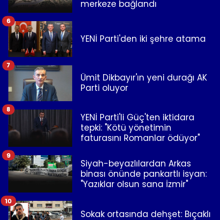
merkeze bağlandı
6
YENİ Parti'den iki şehre atama
7
Ümit Dikbayır'ın yeni durağı AK
Parti oluyor
8
YENİ Parti'li Güç'ten iktidara
tepki: "Kötü yönetimin
faturasını Romanlar ödüyor"
9
Siyah-beyazlılardan Arkas
binası önünde pankartlı isyan:
"Yazıklar olsun sana İzmir"
10
Sokak ortasında dehşet: Bıçaklı