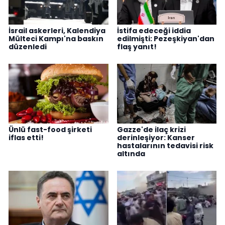
İsrail askerleri, Kalendiya
İstifa edeceği iddia
Mülteci Kampı'na baskın
edilmişti: Pezeşkiyan'dan
düzenledi
flaş yanıt!
Ünlü fast-food şirketi
Gazze'de ilaç krizi
iflas etti!
derinleşiyor: Kanser
hastalarının tedavisi risk
altında