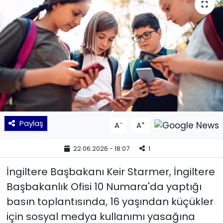
KÜLTÜR SANAT
MAGAZİN
POLİTİKA
SAĞLIK
Siyaset
Paylaş
-
+
A
A
SPOR
22.06.2026 - 18:07
1
TEKNOLOJİ
İngiltere Başbakanı Keir Starmer, İngiltere
Başbakanlık Ofisi 10 Numara'da yaptığı
Yaşam
basın toplantısında, 16 yaşından küçükler
için sosyal medya kullanımı yasağına
YEREL POLİTİKA