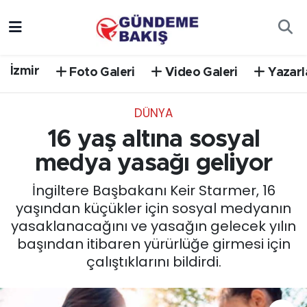
Ankara
Nöbetçi Eczaneler
İzmir
Foto Galeri
Video Galeri
Yazarl
Bilim Teknoloji
Hava Durumu
DÜNYA
DÜNYA
Trafik Durumu
16 yaş altına sosyal
EGE
Süper Lig Puan Durumu ve Fikstür
medya yasağı geliyor
İngiltere Başbakanı Keir Starmer, 16
EĞİTİM
Tüm Manşetler
yaşından küçükler için sosyal medyanın
yasaklanacağını ve yasağın gelecek yılın
EKONOMİ
Son Dakika Haberleri
başından itibaren yürürlüğe girmesi için
çalıştıklarını bildirdi.
English News
Haber Arşivi
GÜNCEL