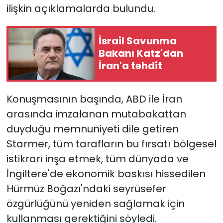
ilişkin açıklamalarda bulundu.
YEREL YÖNETİMLER
İsrail Savunma
Yurt
Bakanı Katz'dan
İran'a tehdit
Konuşmasının başında, ABD ile İran
arasında imzalanan mutabakattan
duyduğu memnuniyeti dile getiren
Starmer, tüm tarafların bu fırsatı bölgesel
istikrarı inşa etmek, tüm dünyada ve
İngiltere'de ekonomik baskısı hissedilen
Hürmüz Boğazı'ndaki seyrüsefer
özgürlüğünü yeniden sağlamak için
kullanması gerektiğini söyledi.