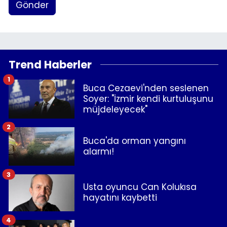
Gönder
Trend Haberler
1
Buca Cezaevi'nden seslenen
Soyer: "İzmir kendi kurtuluşunu
müjdeleyecek"
2
Buca'da orman yangını
alarmı!
3
Usta oyuncu Can Kolukısa
hayatını kaybetti
4