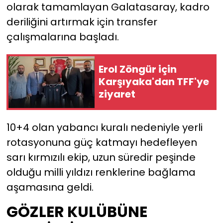
olarak tamamlayan Galatasaray, kadro
deriliğini artırmak için transfer
YEREL YÖNETİMLER
çalışmalarına başladı.
Yurt
Erol Zöngür için
Karşıyaka'dan TFF'ye
ziyaret
10+4 olan yabancı kuralı nedeniyle yerli
rotasyonuna güç katmayı hedefleyen
sarı kırmızılı ekip, uzun süredir peşinde
olduğu milli yıldızı renklerine bağlama
aşamasına geldi.
GÖZLER KULÜBÜNE