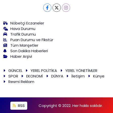
Nöbetçi Eczaneler
Hava Durumu
Trafik Durumu
Puan Durumu ve Fikstür
Tüm Manşetler
Son Dakika Haberleri
Haber Arşivi
GÜNCEL
YEREL POLİTİKA
YEREL YÖNETİMLER
SPOR
EKONOMİ
DÜNYA
İletişim
Künye
Resmi Reklam
RSS
Copyright © 2022. Her hakkı saklıdır.