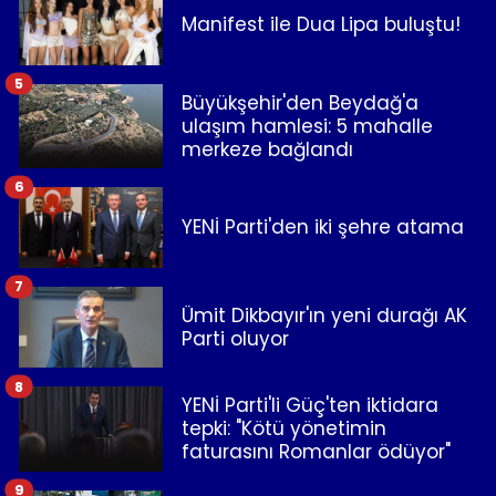
Manifest ile Dua Lipa buluştu!
5
Büyükşehir'den Beydağ'a
ulaşım hamlesi: 5 mahalle
merkeze bağlandı
6
YENİ Parti'den iki şehre atama
7
Ümit Dikbayır'ın yeni durağı AK
Parti oluyor
8
YENİ Parti'li Güç'ten iktidara
tepki: "Kötü yönetimin
faturasını Romanlar ödüyor"
9