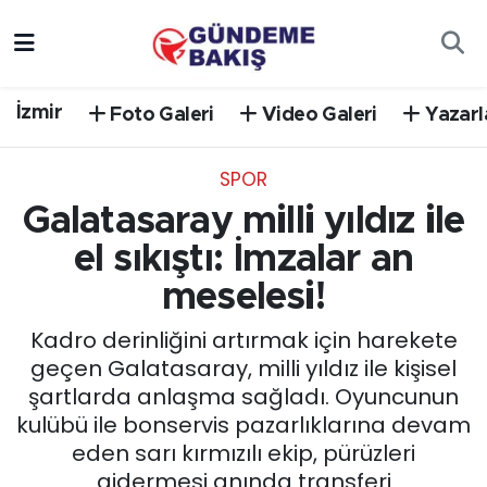
Ankara
Nöbetçi Eczaneler
İzmir
Foto Galeri
Video Galeri
Yazarl
Bilim Teknoloji
Hava Durumu
SPOR
DÜNYA
Trafik Durumu
Galatasaray milli yıldız ile
EGE
Süper Lig Puan Durumu ve Fikstür
el sıkıştı: İmzalar an
meselesi!
EĞİTİM
Tüm Manşetler
Kadro derinliğini artırmak için harekete
EKONOMİ
Son Dakika Haberleri
geçen Galatasaray, milli yıldız ile kişisel
şartlarda anlaşma sağladı. Oyuncunun
English News
Haber Arşivi
kulübü ile bonservis pazarlıklarına devam
eden sarı kırmızılı ekip, pürüzleri
GÜNCEL
gidermesi anında transferi