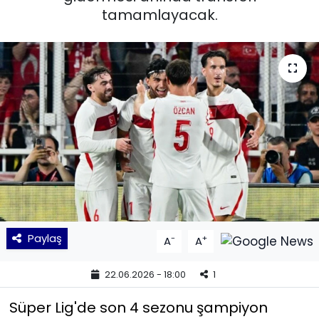
tamamlayacak.
KÜLTÜR SANAT
MAGAZİN
POLİTİKA
SAĞLIK
Siyaset
SPOR
Paylaş
-
+
A
A
TEKNOLOJİ
22.06.2026 - 18:00
1
Yaşam
Süper Lig'de son 4 sezonu şampiyon
YEREL POLİTİKA