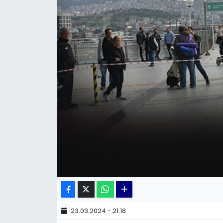
KÜLTÜR SANAT
MAGAZİN
POLİTİKA
SAĞLIK
Siyaset
SPOR
TEKNOLOJİ
Yaşam
23.03.2024 - 21:18
YEREL POLİTİKA