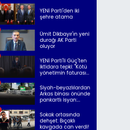
YENİ Parti'den iki
şehre atama
Ümit Dikbayır'ın yeni
durağı AK Parti
oluyor
YENİ Parti'li Güç'ten
iktidara tepki: "Kötü
yönetimin faturasını
Romanlar ödüyor"
Siyah-beyazlılardan
Arkas binası önünde
pankartlı isyan:
"Yazıklar olsun sana
İzmir"
Sokak ortasında
dehşet: Bıçaklı
kavgada can verdi!