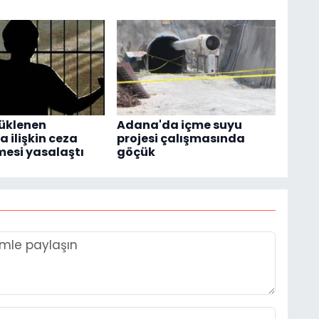
üklenen
Adana'da içme suyu
 ilişkin ceza
projesi çalışmasında
esi yasalaştı
göçük