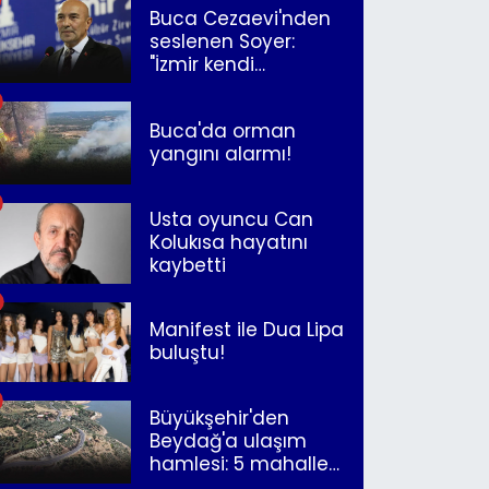
Buca Cezaevi'nden
seslenen Soyer:
"İzmir kendi
kurtuluşunu
müjdeleyecek"
Buca'da orman
yangını alarmı!
Usta oyuncu Can
Kolukısa hayatını
kaybetti
Manifest ile Dua Lipa
buluştu!
Büyükşehir'den
Beydağ'a ulaşım
hamlesi: 5 mahalle
merkeze bağlandı