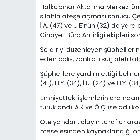
Halkapınar Aktarma Merkezi önünde
YEREL YÖNETİMLER
silahla ateşe açması sonucu Çet
İ.A. (47) ve Ü.E'nün (32) de ya
Yurt
Cinayet Büro Amirliği ekipleri so
Saldırıyı düzenleyen şüphelilerin
eden polis, zanlıları suç aleti t
Şüphelilere yardım ettiği belirlene
(41), H.Y. (34), İ.Ü. (24) ve H.Y. (
Emniyetteki işlemlerin ardından 
tutuklandı. A.K ve Ö.Ç. ise adli ko
Öte yandan, olayın taraflar ar
meselesinden kaynaklandığı ön