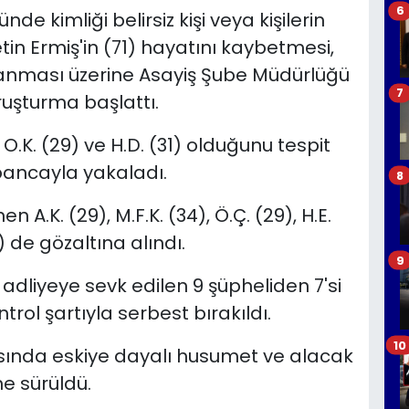
6
 kimliği belirsiz kişi veya kişilerin
in Ermiş'in (71) hayatını kaybetmesi,
ralanması üzerine Asayiş Şube Müdürlüğü
7
ruşturma başlattı.
 O.K. (29) ve H.D. (31) olduğunu tespit
abancayla yakaladı.
8
n A.K. (29), M.F.K. (34), Ö.Ç. (29), H.E.
34) de gözaltına alındı.
9
adliyeye sevk edilen 9 şüpheliden 7'si
ntrol şartıyla serbest bırakıldı.
10
asında eskiye dayalı husumet ve alacak
e sürüldü.