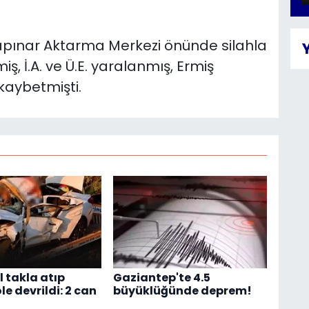
kapınar Aktarma Merkezi önünde silahla
, İ.A. ve Ü.E. yaralanmış, Ermiş
kaybetmişti.
 takla atıp
Gaziantep'te 4.5
e devrildi: 2 can
büyüklüğünde deprem!