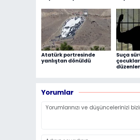
Atatürk portresinde
Suça sür
yanlıştan dönüldü
çocuklara
düzenlem
Yorumlar