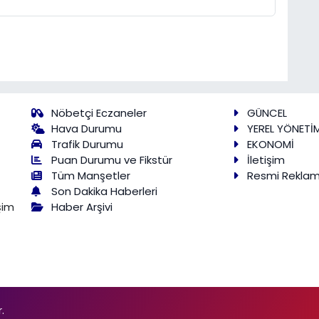
Nöbetçi Eczaneler
GÜNCEL
Hava Durumu
YEREL YÖNETİ
Trafik Durumu
EKONOMİ
Puan Durumu ve Fikstür
İletişim
Tüm Manşetler
Resmi Rekla
Son Dakika Haberleri
Haber Arşivi
şim
.