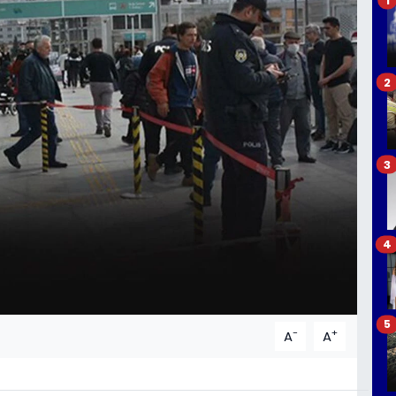
2
3
4
5
-
+
A
A