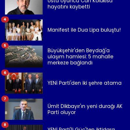
Usta oyuncu Can Kolukısa
hayatını kaybetti
4
Manifest ile Dua Lipa buluştu!
5
Büyükşehir'den Beydağ'a
ulaşım hamlesi: 5 mahalle
merkeze bağlandı
6
YENİ Parti'den iki şehre atama
7
Ümit Dikbayır'ın yeni durağı AK
Parti oluyor
8
YENİ Parti'li Güç'ten iktidara