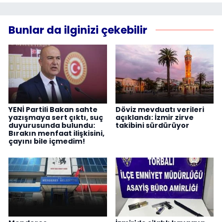
Bunlar da ilginizi çekebilir
YENİ Partili Bakan sahte
Döviz mevduatı verileri
yazışmaya sert çıktı, suç
açıklandı: İzmir zirve
duyurusunda bulundu:
takibini sürdürüyor
Bırakın menfaat ilişkisini,
çayını bile içmedim!