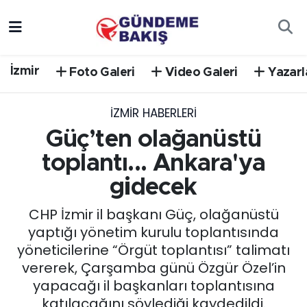
Ankara
Nöbetçi Eczaneler
İzmir
Foto Galeri
Video Galeri
Yazarl
Bilim Teknoloji
Hava Durumu
İZMIR HABERLERI
DÜNYA
Trafik Durumu
Güç’ten olağanüstü
EGE
Süper Lig Puan Durumu ve Fikstür
toplantı... Ankara'ya
gidecek
EĞİTİM
Tüm Manşetler
CHP İzmir il başkanı Güç, olağanüstü
EKONOMİ
Son Dakika Haberleri
yaptığı yönetim kurulu toplantısında
yöneticilerine “Örgüt toplantısı” talimatı
English News
Haber Arşivi
vererek, Çarşamba günü Özgür Özel’in
yapacağı il başkanları toplantısına
GÜNCEL
katılacağını söylediği kaydedildi.