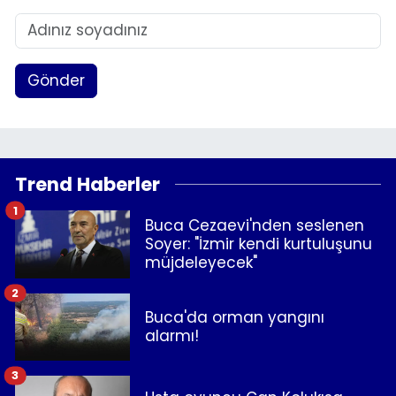
Gönder
Trend Haberler
1
Buca Cezaevi'nden seslenen
Soyer: "İzmir kendi kurtuluşunu
müjdeleyecek"
2
Buca'da orman yangını
alarmı!
3