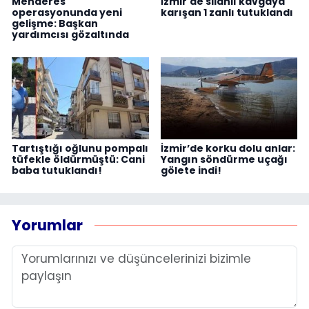
Menderes
İzmir'de silahlı kavgaya
operasyonunda yeni
karışan 1 zanlı tutuklandı
gelişme: Başkan
yardımcısı gözaltında
Tartıştığı oğlunu pompalı
İzmir’de korku dolu anlar:
tüfekle öldürmüştü: Cani
Yangın söndürme uçağı
baba tutuklandı!
gölete indi!
Yorumlar