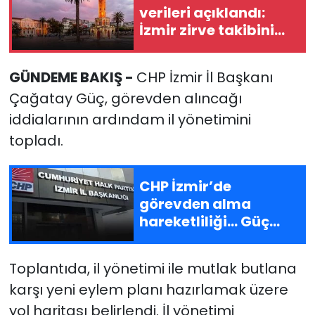
verileri açıklandı:
İzmir zirve takibini
YEREL YÖNETİMLER
sürdürüyor
Yurt
GÜNDEME BAKIŞ -
CHP İzmir İl Başkanı
Çağatay Güç, görevden alıncağı
iddialarının ardındam il yönetimini
topladı.
CHP İzmir’de
görevden alma
hareketliliği... Güç
alternatif il
başkanlığı ofisini
Toplantıda, il yönetimi ile mutlak butlana
tuttu
karşı yeni eylem planı hazırlamak üzere
yol haritası belirlendi. İl yönetimi