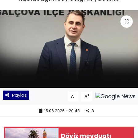
KÜLTÜR SANAT
MAGAZİN
POLİTİKA
SAĞLIK
Siyaset
SPOR
Paylaş
-
+
A
A
TEKNOLOJİ
15.06.2026 - 20:48
3
Yaşam
Döviz mevduatı
YEREL POLİTİKA