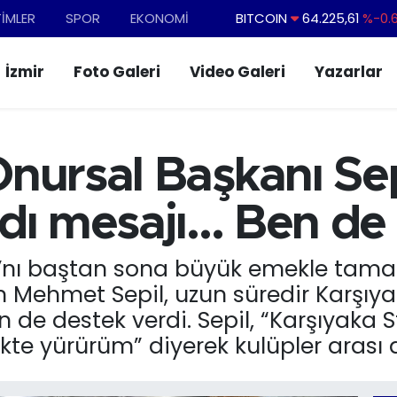
TİMLER
SPOR
EKONOMİ
DOLAR
47,7143
%0.
EURO
55,0317
%-0.
İzmir
Foto Galeri
Video Galeri
Yazarlar
STERLİN
64,2463
%0.
GRAM ALTIN
6510.40
%0.
BİST100
13.799
%
nursal Başkanı Se
BITCOIN
64.225,61
%-0.
dı mesajı... Ben d
ı’nı baştan sona büyük emekle tama
 Mehmet Sepil, uzun süredir Karşıy
de destek verdi. Sepil, “Karşıyaka St
likte yürürüm” diyerek kulüpler aras