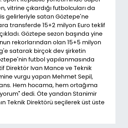
n, vitrine çıkardığı futbolcuları da
s gelirleriyle satan Göztepe'ne
ara transferde 15+2 milyon Euro teklif
açıkladı. Göztepe sezon başında yine
lunun rekorlarından olan 15+5 milyon
ig'e satarak birçok dev şirketin
öztepe'nin futbol yapılanmasında
f Direktör Ivan Mance ve Teknik
nemine vurgu yapan Mehmet Sepil,
ir şans. Hem hocama, hem ortağıma
orum" dedi. Öte yandan Stanimir
nın Teknik Direktörü seçilerek üst üste