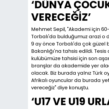
‘DÜNYA ÇOCUK
VERECEĞİZ’
Mehmet Sepil, "Akademi için 6
Torbalı'da bulduğumuz arazi o 
9 ay önce Torbalı'da çok güzel b
Bakanlığı'na tahsis edildi. Tesis
kulübümüze tahsisi için son aşama
branşlar da akademide yer alac
olacak. Biz burada yalnız Türk oy
Afrikalı oyuncular da burada ye
vereceğiz" diye konuştu.
‘U17 VE U19 UR