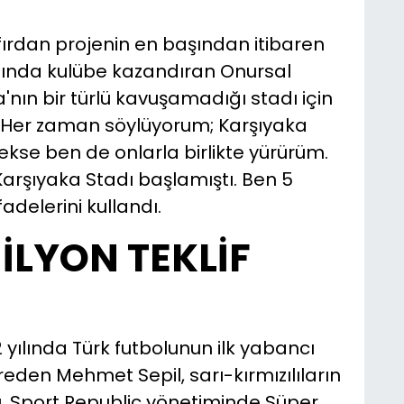
fırdan projenin en başından itibaren
lında kulübe kazandıran Onursal
nın bir türlü kavuşamadığı stadı için
 "Her zaman söylüyorum; Karşıyaka
cekse ben de onlarla birlikte yürürüm.
arşıyaka Stadı başlamıştı. Ben 5
delerini kullandı.
MİLYON TEKLİF
 yılında Türk futbolunun ilk yabancı
reden Mehmet Sepil, sarı-kırmızılıların
ştu. Sport Republic yönetiminde Süper