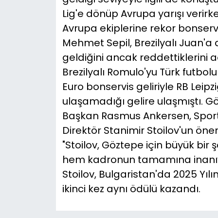
Lig'e dönüp Avrupa yarışı verirke
Avrupa ekiplerine rekor bonservi
Mehmet Sepil, Brezilyalı Juan'a 
geldiğini ancak reddettiklerini 
Brezilyalı Romulo'yu Türk futbo
Euro bonservis geliriyle RB Leipz
ulaşamadığı gelire ulaşmıştı. G
Başkan Rasmus Ankersen, Sporti
Direktör Stanimir Stoilov'un ö
"Stoilov, Göztepe için büyük b
hem kadronun tamamına inanıy
Stoilov, Bulgaristan'da 2025 Yılı
ikinci kez aynı ödülü kazandı.