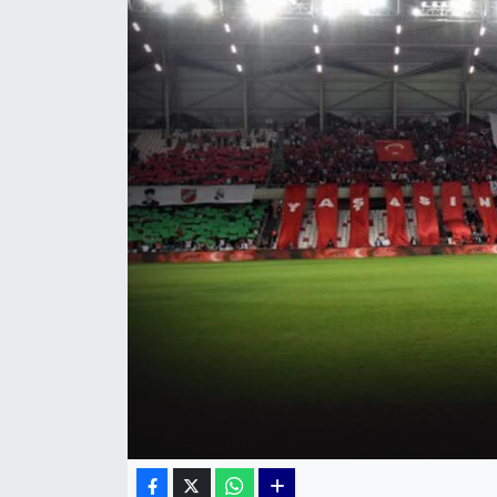
KÜLTÜR SANAT
MAGAZİN
POLİTİKA
SAĞLIK
Siyaset
SPOR
TEKNOLOJİ
Yaşam
YEREL POLİTİKA