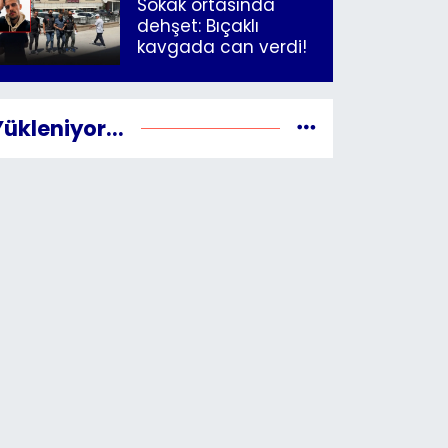
Sokak ortasında
dehşet: Bıçaklı
kavgada can verdi!
Yükleniyor...