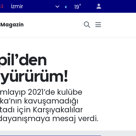
İzmir
°
16
19
02
Magazin
07
45
70
pil’den
63
e yürürüm!
mlayıp 2021’de kulübe
aka’nın kavuşamadığı
adı için Karşıyakalılar
ı dayanışmaya mesaj verdi.