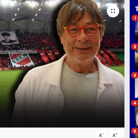
1
2
3
4
5
-
+
A
A