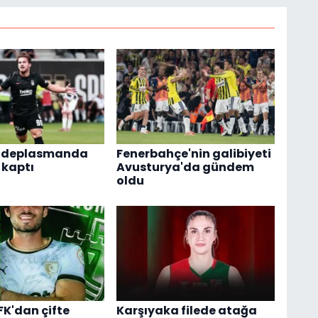
ş deplasmanda
Fenerbahçe'nin galibiyeti
 kaptı
Avusturya'da gündem
oldu
K'dan çifte
Karşıyaka filede atağa