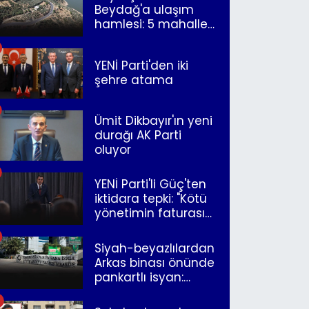
Beydağ'a ulaşım
hamlesi: 5 mahalle
merkeze bağlandı
YENİ Parti'den iki
şehre atama
Ümit Dikbayır'ın yeni
durağı AK Parti
oluyor
YENİ Parti'li Güç'ten
iktidara tepki: "Kötü
yönetimin faturasını
Romanlar ödüyor"
Siyah-beyazlılardan
Arkas binası önünde
pankartlı isyan:
"Yazıklar olsun sana
İzmir"