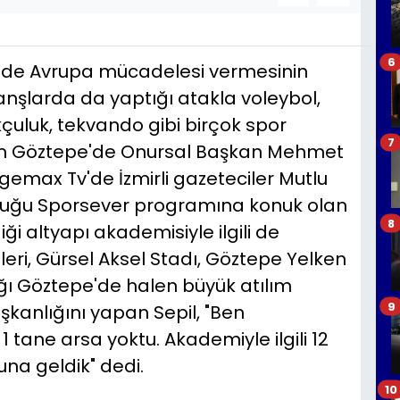
6
ig'de Avrupa mücadelesi vermesinin
ranşlarda da yaptığı atakla voleybol,
çuluk, tekvando gibi birçok spor
7
an Göztepe'de Onursal Başkan Mehmet
gemax Tv'de İzmirli gazeteciler Mutlu
nduğu Sporsever programına konuk olan
8
ği altyapı akademisiyle ilgili de
leri, Gürsel Aksel Stadı, Göztepe Yelken
dığı Göztepe'de halen büyük atılım
9
şkanlığını yapan Sepil, "Ben
 tane arsa yoktu. Akademiyle ilgili 12
una geldik" dedi.
10