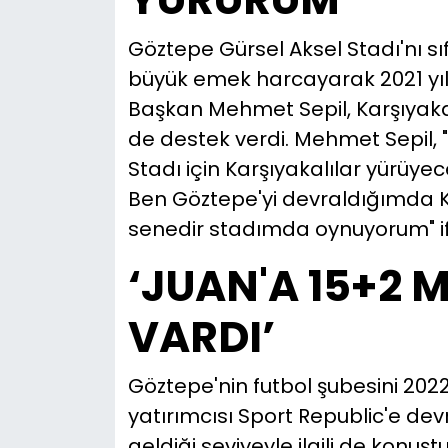
Göztepe Gürsel Aksel Stadı'nı sı
büyük emek harcayarak 2021 yı
Başkan Mehmet Sepil, Karşıyaka'
de destek verdi. Mehmet Sepil,
Stadı için Karşıyakalılar yürüye
Ben Göztepe'yi devraldığımda K
senedir stadımda oynuyorum" ifa
‘JUAN'A 15+2 
VARDI’
Göztepe'nin futbol şubesini 2022
yatırımcısı Sport Republic'e dev
geldiği seviyeyle ilgili de konu