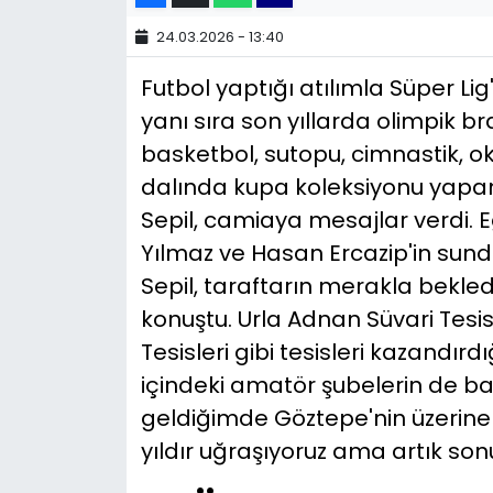
24.03.2026 - 13:40
YEREL YÖNETİMLER
Futbol yaptığı atılımla Süper L
Yurt
yanı sıra son yıllarda olimpik b
basketbol, sutopu, cimnastik, ok
dalında kupa koleksiyonu yap
Sepil, camiaya mesajlar verdi. E
Yılmaz ve Hasan Ercazip'in su
Sepil, taraftarın merakla bekledi
konuştu. Urla Adnan Süvari Tesis
Tesisleri gibi tesisleri kazandır
içindeki amatör şubelerin de ba
geldiğimde Göztepe'nin üzerine 1
yıldır uğraşıyoruz ama artık son