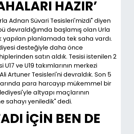
AHALARI HAZIR’
rla Adnan Süvari Tesisleri'mizdi" diyen
übü devraldığımda başlamış olan Urla
 İlk yapılan planlamada tek saha vardı.
ediyesi desteğiyle daha önce
iplerinden satın aldık. Tesisi istenilen 2
si U17 ve U19 takımlarının merkezi
li Artuner Tesisleri'ni devraldık. Son 5
civarında para harcayıp mükemmel bir
lediyesi'yle altyapı maçlarının
e sahayı yeniledik" dedi.
ADI İÇİN BEN DE