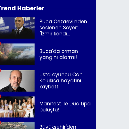
Trend Haberler
Buca Cezaevi'nden
seslenen Soyer:
"İzmir kendi
kurtuluşunu
müjdeleyecek"
Buca'da orman
yangını alarmı!
Usta oyuncu Can
Kolukısa hayatını
kaybetti
Manifest ile Dua Lipa
buluştu!
Büyükşehir'den