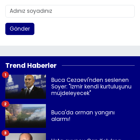
Gönder
Trend Haberler
1
Buca Cezaevi'nden seslenen
Soyer: "İzmir kendi kurtuluşunu
müjdeleyecek"
2
Buca'da orman yangını
alarmı!
3