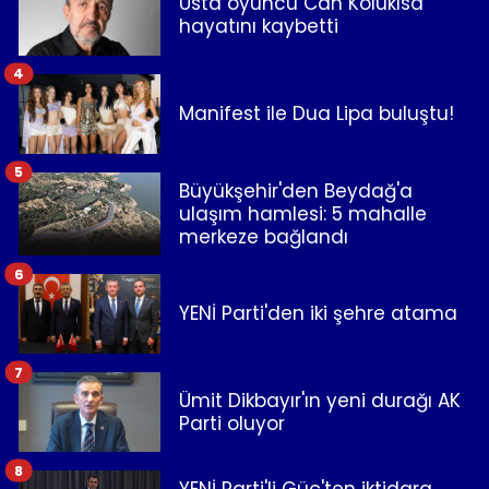
Usta oyuncu Can Kolukısa
hayatını kaybetti
4
Manifest ile Dua Lipa buluştu!
5
Büyükşehir'den Beydağ'a
ulaşım hamlesi: 5 mahalle
merkeze bağlandı
6
YENİ Parti'den iki şehre atama
7
Ümit Dikbayır'ın yeni durağı AK
Parti oluyor
8
YENİ Parti'li Güç'ten iktidara