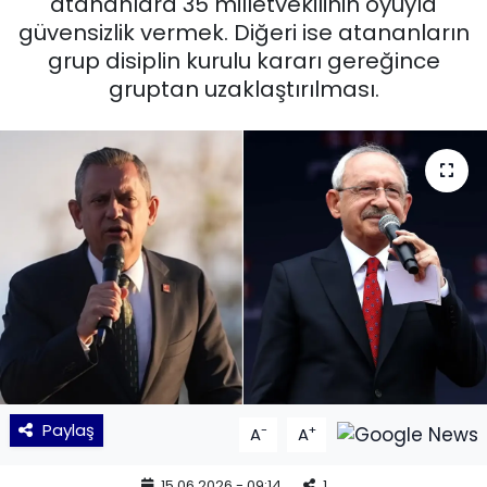
atananlara 35 milletvekilinin oyuyla
güvensizlik vermek. Diğeri ise atananların
KÜLTÜR SANAT
grup disiplin kurulu kararı gereğince
gruptan uzaklaştırılması.
MAGAZİN
POLİTİKA
SAĞLIK
Siyaset
SPOR
TEKNOLOJİ
Yaşam
Paylaş
-
+
A
A
YEREL POLİTİKA
15.06.2026 - 09:14
1