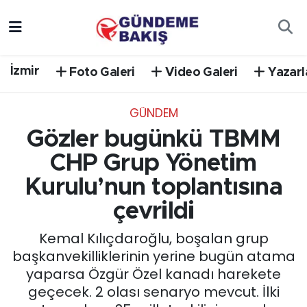
Ankara
Nöbetçi Eczaneler
İzmir
Foto Galeri
Video Galeri
Yazarl
Bilim Teknoloji
Hava Durumu
GÜNDEM
DÜNYA
Trafik Durumu
Gözler bugünkü TBMM
EGE
Süper Lig Puan Durumu ve Fikstür
CHP Grup Yönetim
Kurulu’nun toplantısına
EĞİTİM
Tüm Manşetler
çevrildi
EKONOMİ
Son Dakika Haberleri
Kemal Kılıçdaroğlu, boşalan grup
başkanvekilliklerinin yerine bugün atama
English News
Haber Arşivi
yaparsa Özgür Özel kanadı harekete
geçecek. 2 olası senaryo mevcut. İlki
GÜNCEL