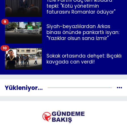
tepki: "Kötü yönetimin
faturasını Romanlar ödüyor"
9
Siyah-beyazlılardan Arkas
binası önünde pankartlı isyan:
"Yazıklar olsun sana İzmir"
10
Sokak ortasında dehşet: Bıçaklı
kavgada can verdi!
Yükleniyor...