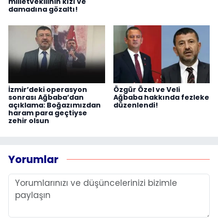
milletvekilinin kızı ve
damadına gözaltı!
İzmir’deki operasyon
Özgür Özel ve Veli
sonrası Ağbaba’dan
Ağbaba hakkında fezleke
açıklama: Boğazımızdan
düzenlendi!
haram para geçtiyse
zehir olsun
Yorumlar