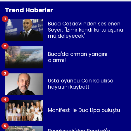
Trend Haberler
1
Buca Cezaevi'nden seslenen
Soyer: "İzmir kendi kurtuluşunu
müjdeleyecek"
2
Buca'da orman yangını
alarmı!
3
Usta oyuncu Can Kolukısa
hayatını kaybetti
4
Manifest ile Dua Lipa buluştu!
5
Büyükşehir'den Beydağ'a