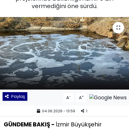
vermediğini öne sürdü.
KÜLTÜR SANAT
MAGAZİN
POLİTİKA
SAĞLIK
Siyaset
SPOR
Paylaş
-
+
A
A
TEKNOLOJİ
04.06.2026 - 13:59
1
Yaşam
GÜNDEME BAKIŞ -
İzmir Büyükşehir
YEREL POLİTİKA