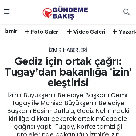
Ankara
Nöbetçi Eczaneler
İzmir
Foto Galeri
Video Galeri
Yazarl
Bilim Teknoloji
Hava Durumu
İZMIR HABERLERI
DÜNYA
Trafik Durumu
Gediz için ortak çağrı:
EGE
Süper Lig Puan Durumu ve Fikstür
Tugay’dan bakanlığa 'izin'
eleştirisi
EĞİTİM
Tüm Manşetler
İzmir Büyükşehir Belediye Başkanı Cemil
EKONOMİ
Son Dakika Haberleri
Tugay ile Manisa Büyükşehir Belediye
Başkanı Besim Dutlulu, Gediz Nehri’ndeki
English News
Haber Arşivi
kirliliğe dikkat çekerek ortak mücadele
çağrısı yaptı. Tugay, Körfez temizliği
GÜNCEL
projelerinde bakanlığın İzmir’e izin