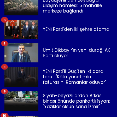
ulaşım hamlesi: 5 mahalle
merkeze bağlandı
6
YENİ Parti'den iki şehre atama
7
Ümit Dikbayır'ın yeni durağı AK
Parti oluyor
8
YENİ Parti'li Güç'ten iktidara
tepki: "Kötü yönetimin
faturasını Romanlar ödüyor"
9
Siyah-beyazlılardan Arkas
binası önünde pankartlı isyan:
"Yazıklar olsun sana İzmir"
10