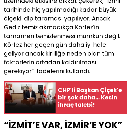
üzerindeki etkisine dikkat çekerek, “İzmir
tarihinde hiç yapılmadığı kadar büyük
ölçekli dip taraması yapılıyor. Ancak
Gediz temiz akmadıkça Körfez’in
tamamen temizlenmesi mümkün değil.
Körfez her geçen gün daha iyi hale
geliyor ancak kirliliğe neden olan tüm
faktörlerin ortadan kaldırılması
gerekiyor” ifadelerini kullandı.
CHP'li Başkan Çiçek'e
bir şok daha... Kesin
ihraç talebi!
“İZMİT’E VAR, İZMİR’E YOK”