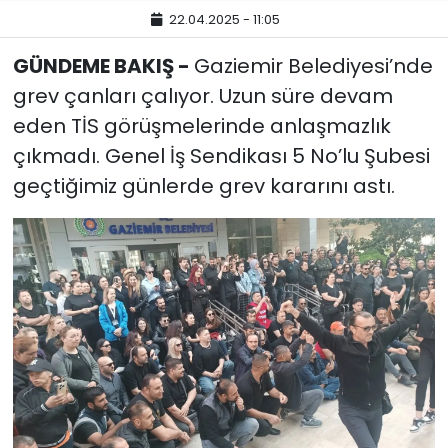
22.04.2025 - 11:05
YEREL YÖNETİMLER
GÜNDEME BAKIŞ -
Gaziemir Belediyesi’nde
grev çanları çalıyor. Uzun süre devam
Yurt
eden TİS görüşmelerinde anlaşmazlık
çıkmadı. Genel İş Sendikası 5 No’lu Şubesi
geçtiğimiz günlerde grev kararını astı.