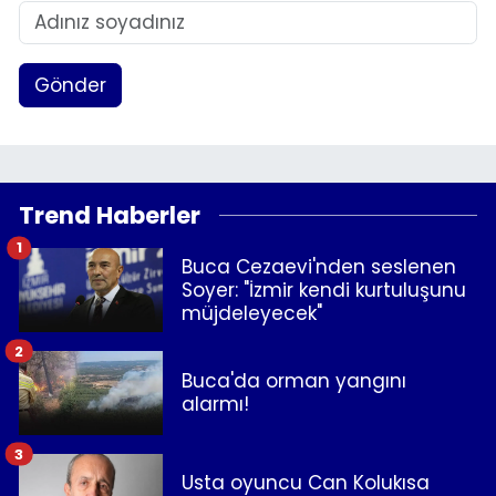
Gönder
Trend Haberler
1
Buca Cezaevi'nden seslenen
Soyer: "İzmir kendi kurtuluşunu
müjdeleyecek"
2
Buca'da orman yangını
alarmı!
3
Usta oyuncu Can Kolukısa