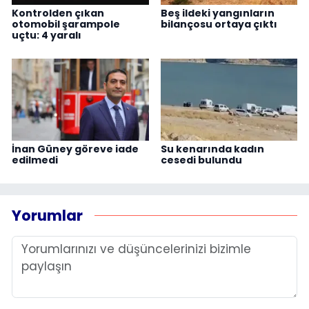
Kontrolden çıkan
Beş ildeki yangınların
otomobil şarampole
bilançosu ortaya çıktı
uçtu: 4 yaralı
İnan Güney göreve iade
Su kenarında kadın
edilmedi
cesedi bulundu
Yorumlar