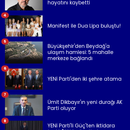
hayatını kaybetti
4
Manifest ile Dua Lipa buluştu!
5
Büyükşehir'den Beydağ'a
ulaşım hamlesi: 5 mahalle
merkeze bağlandı
6
YENİ Parti'den iki şehre atama
7
Ümit Dikbayır'ın yeni durağı AK
Parti oluyor
8
YENİ Parti'li Güç'ten iktidara