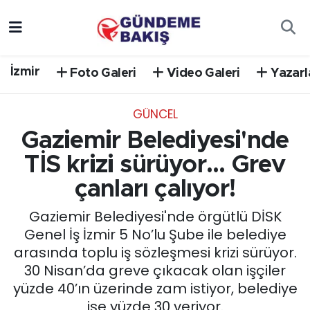
Ankara
Nöbetçi Eczaneler
İzmir
Foto Galeri
Video Galeri
Yazarl
Bilim Teknoloji
Hava Durumu
GÜNCEL
DÜNYA
Trafik Durumu
Gaziemir Belediyesi'nde
EGE
Süper Lig Puan Durumu ve Fikstür
TİS krizi sürüyor... Grev
çanları çalıyor!
EĞİTİM
Tüm Manşetler
Gaziemir Belediyesi'nde örgütlü DİSK
EKONOMİ
Son Dakika Haberleri
Genel İş İzmir 5 No’lu Şube ile belediye
arasında toplu iş sözleşmesi krizi sürüyor.
English News
Haber Arşivi
30 Nisan’da greve çıkacak olan işçiler
yüzde 40’ın üzerinde zam istiyor, belediye
GÜNCEL
ise yüzde 30 veriyor.