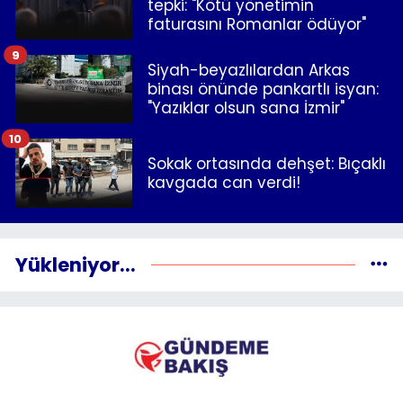
tepki: "Kötü yönetimin
faturasını Romanlar ödüyor"
9
Siyah-beyazlılardan Arkas
binası önünde pankartlı isyan:
"Yazıklar olsun sana İzmir"
10
Sokak ortasında dehşet: Bıçaklı
kavgada can verdi!
Yükleniyor...