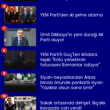
6
YENİ Parti'den iki şehre atama
7
Ümit Dikbayır'ın yeni durağı AK
Parti oluyor
8
YENİ Parti'li Güç'ten iktidara
tepki: "Kötü yönetimin
faturasını Romanlar ödüyor"
9
Siyah-beyazlılardan Arkas
binası önünde pankartlı isyan:
"Yazıklar olsun sana İzmir"
10
Sokak ortasında dehşet: Bıçaklı
kavgada can verdi!