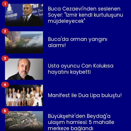
1
Buca Cezaevi'nden seslenen
Soyer: "İzmir kendi kurtuluşunu
müjdeleyecek"
2
Buca'da orman yangını
alarmı!
3
Usta oyuncu Can Kolukısa
hayatını kaybetti
4
Manifest ile Dua Lipa buluştu!
5
Büyükşehir'den Beydağ'a
ulaşım hamlesi: 5 mahalle
merkeze bağlandı