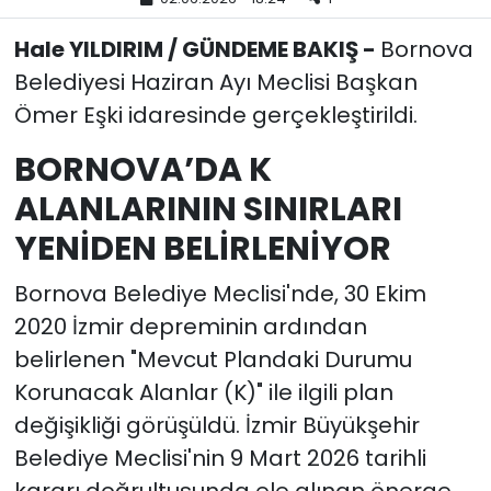
Hale YILDIRIM / GÜNDEME BAKIŞ -
Bornova
YEREL YÖNETİMLER
Belediyesi Haziran Ayı Meclisi Başkan
Yurt
Ömer Eşki idaresinde gerçekleştirildi.
BORNOVA’DA K
ALANLARININ SINIRLARI
YENİDEN BELİRLENİYOR
Bornova Belediye Meclisi'nde, 30 Ekim
2020 İzmir depreminin ardından
belirlenen "Mevcut Plandaki Durumu
Korunacak Alanlar (K)" ile ilgili plan
değişikliği görüşüldü. İzmir Büyükşehir
Belediye Meclisi'nin 9 Mart 2026 tarihli