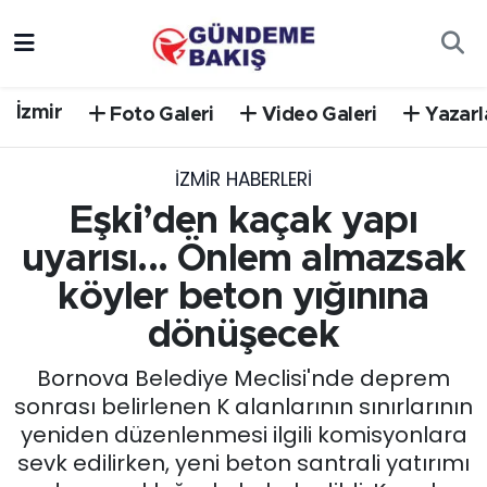
Ankara
Nöbetçi Eczaneler
İzmir
Foto Galeri
Video Galeri
Yazarl
Bilim Teknoloji
Hava Durumu
İZMIR HABERLERI
DÜNYA
Trafik Durumu
Eşki’den kaçak yapı
EGE
Süper Lig Puan Durumu ve Fikstür
uyarısı... Önlem almazsak
köyler beton yığınına
EĞİTİM
Tüm Manşetler
dönüşecek
EKONOMİ
Son Dakika Haberleri
Bornova Belediye Meclisi'nde deprem
sonrası belirlenen K alanlarının sınırlarının
English News
Haber Arşivi
yeniden düzenlenmesi ilgili komisyonlara
sevk edilirken, yeni beton santrali yatırımı
GÜNCEL