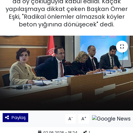
da oy çokluğuyla kabul edildi. Kaçak
yapılaşmaya dikkat çeken Başkan Ömer
KÜLTÜR SANAT
Eşki, "Radikal önlemler almazsak köyler
beton yığınına dönüşecek" dedi.
MAGAZİN
POLİTİKA
SAĞLIK
Siyaset
SPOR
TEKNOLOJİ
Yaşam
Paylaş
-
+
A
A
YEREL POLİTİKA
02.06.2026 - 18:24
1