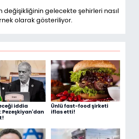
 değişikliğinin gelecekte şehirleri nasıl
rnek olarak gösteriliyor.
eceği iddia
Ünlü fast-food şirketi
i: Pezeşkiyan'dan
iflas etti!
t!