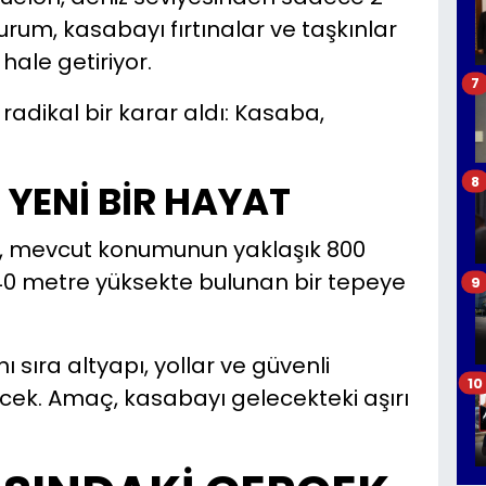
rum, kasabayı fırtınalar ve taşkınlar
ale getiriyor.
7
e radikal bir karar aldı: Kasaba,
8
 YENİ BİR HAYAT
, mevcut konumunun yaklaşık 800
0 metre yüksekte bulunan bir tepeye
9
nı sıra altyapı, yollar ve güvenli
10
ecek. Amaç, kasabayı gelecekteki aşırı