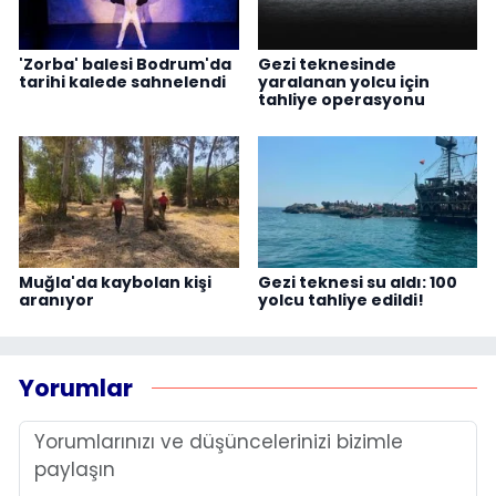
'Zorba' balesi Bodrum'da
Gezi teknesinde
tarihi kalede sahnelendi
yaralanan yolcu için
tahliye operasyonu
Muğla'da kaybolan kişi
Gezi teknesi su aldı: 100
aranıyor
yolcu tahliye edildi!
Yorumlar