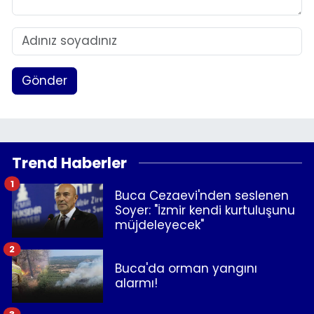
Gönder
Trend Haberler
1
Buca Cezaevi'nden seslenen
Soyer: "İzmir kendi kurtuluşunu
müjdeleyecek"
2
Buca'da orman yangını
alarmı!