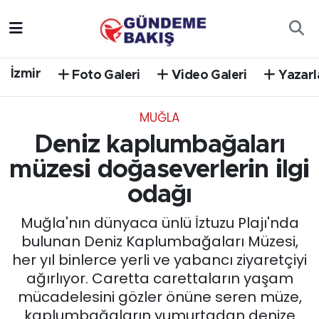
Ankara
Nöbetçi Eczaneler
İzmir
Foto Galeri
Video Galeri
Yazarl
Bilim Teknoloji
Hava Durumu
MUĞLA
DÜNYA
Trafik Durumu
Deniz kaplumbağaları
EGE
Süper Lig Puan Durumu ve Fikstür
müzesi doğaseverlerin ilgi
odağı
EĞİTİM
Tüm Manşetler
Muğla'nın dünyaca ünlü İztuzu Plajı'nda
EKONOMİ
Son Dakika Haberleri
bulunan Deniz Kaplumbağaları Müzesi,
her yıl binlerce yerli ve yabancı ziyaretçiyi
English News
Haber Arşivi
ağırlıyor. Caretta carettaların yaşam
mücadelesini gözler önüne seren müze,
GÜNCEL
kaplumbağaların yumurtadan denize