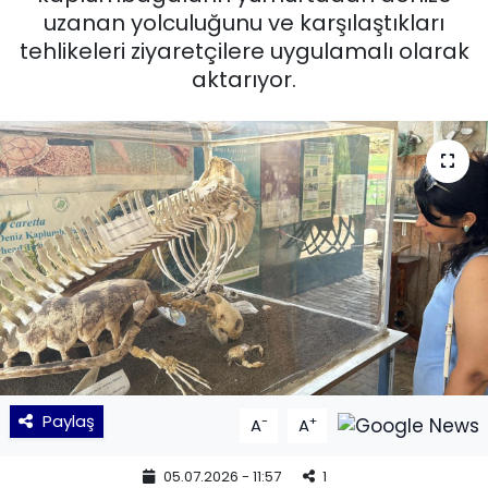
uzanan yolculuğunu ve karşılaştıkları
KÜLTÜR SANAT
tehlikeleri ziyaretçilere uygulamalı olarak
aktarıyor.
MAGAZİN
POLİTİKA
SAĞLIK
Siyaset
SPOR
TEKNOLOJİ
Paylaş
-
+
A
A
Yaşam
05.07.2026 - 11:57
1
YEREL POLİTİKA