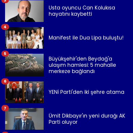
3
Usta oyuncu Can Kolukısa
hayatını kaybetti
4
Manifest ile Dua Lipa buluştu!
5
Büyükşehir'den Beydağ'a
ulaşım hamlesi: 5 mahalle
merkeze bağlandı
6
YENİ Parti'den iki şehre atama
7
Ümit Dikbayır'ın yeni durağı AK
Parti oluyor