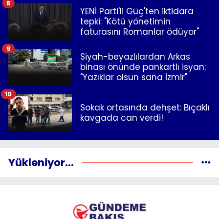
8
YENİ Parti'li Güç'ten iktidara
tepki: "Kötü yönetimin
faturasını Romanlar ödüyor"
9
Siyah-beyazlılardan Arkas
binası önünde pankartlı isyan:
"Yazıklar olsun sana İzmir"
10
Sokak ortasında dehşet: Bıçaklı
kavgada can verdi!
Yükleniyor...