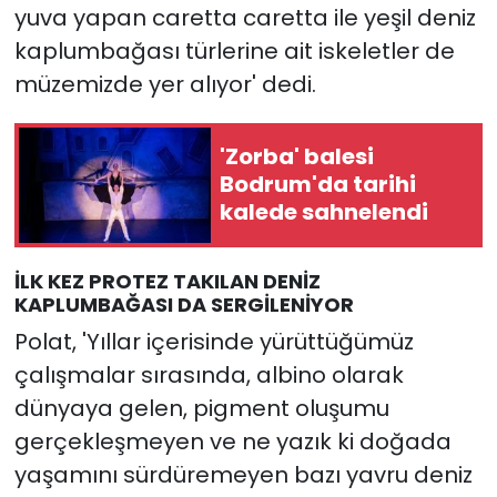
yuva yapan caretta caretta ile yeşil deniz
kaplumbağası türlerine ait iskeletler de
müzemizde yer alıyor' dedi.
'Zorba' balesi
Bodrum'da tarihi
kalede sahnelendi
İLK KEZ PROTEZ TAKILAN DENİZ
KAPLUMBAĞASI DA SERGİLENİYOR
Polat, 'Yıllar içerisinde yürüttüğümüz
çalışmalar sırasında, albino olarak
dünyaya gelen, pigment oluşumu
gerçekleşmeyen ve ne yazık ki doğada
yaşamını sürdüremeyen bazı yavru deniz