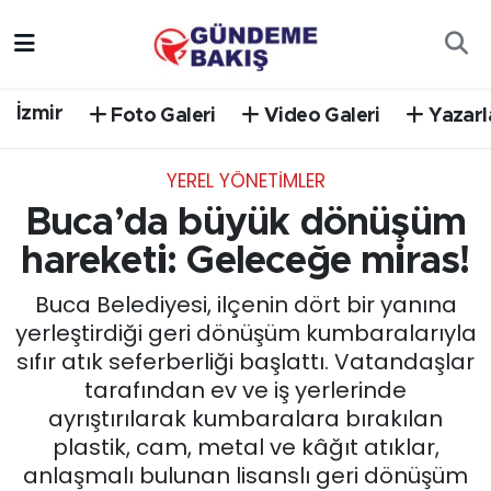
Ankara
Nöbetçi Eczaneler
İzmir
Foto Galeri
Video Galeri
Yazarl
Bilim Teknoloji
Hava Durumu
YEREL YÖNETİMLER
DÜNYA
Trafik Durumu
Buca’da büyük dönüşüm
EGE
Süper Lig Puan Durumu ve Fikstür
hareketi: Geleceğe miras!
Buca Belediyesi, ilçenin dört bir yanına
EĞİTİM
Tüm Manşetler
yerleştirdiği geri dönüşüm kumbaralarıyla
sıfır atık seferberliği başlattı. Vatandaşlar
EKONOMİ
Son Dakika Haberleri
tarafından ev ve iş yerlerinde
ayrıştırılarak kumbaralara bırakılan
English News
Haber Arşivi
plastik, cam, metal ve kâğıt atıklar,
anlaşmalı bulunan lisanslı geri dönüşüm
GÜNCEL