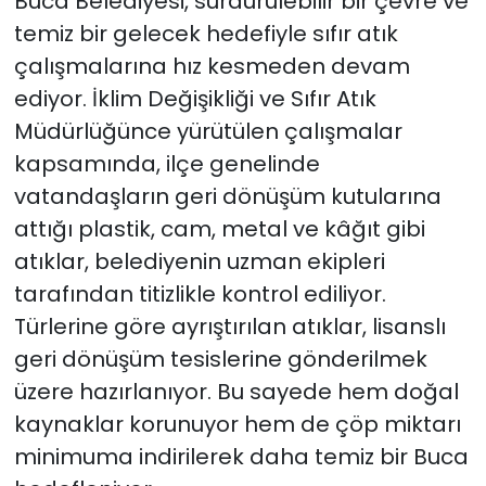
Buca Belediyesi, sürdürülebilir bir çevre ve
temiz bir gelecek hedefiyle sıfır atık
YEREL YÖNETİMLER
çalışmalarına hız kesmeden devam
ediyor. İklim Değişikliği ve Sıfır Atık
Yurt
Müdürlüğünce yürütülen çalışmalar
kapsamında, ilçe genelinde
vatandaşların geri dönüşüm kutularına
attığı plastik, cam, metal ve kâğıt gibi
atıklar, belediyenin uzman ekipleri
tarafından titizlikle kontrol ediliyor.
Türlerine göre ayrıştırılan atıklar, lisanslı
geri dönüşüm tesislerine gönderilmek
üzere hazırlanıyor. Bu sayede hem doğal
kaynaklar korunuyor hem de çöp miktarı
minimuma indirilerek daha temiz bir Buca