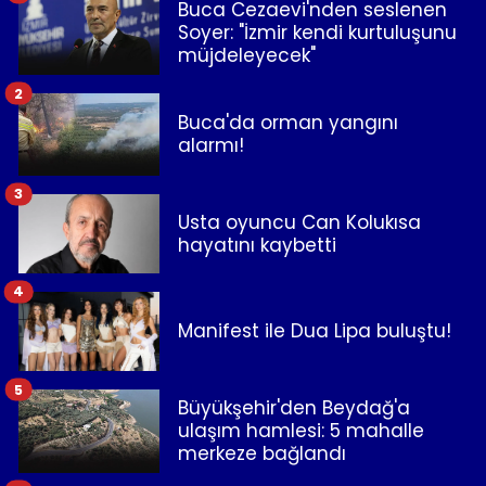
Buca Cezaevi'nden seslenen
Soyer: "İzmir kendi kurtuluşunu
müjdeleyecek"
2
Buca'da orman yangını
alarmı!
3
Usta oyuncu Can Kolukısa
hayatını kaybetti
4
Manifest ile Dua Lipa buluştu!
5
Büyükşehir'den Beydağ'a
ulaşım hamlesi: 5 mahalle
merkeze bağlandı