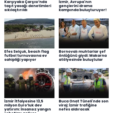
Karşıyaka Çarşısı’nda
İzmir, Avrupa'nın
taşıt yasağı denetimleri
gençlerini drama
sıkılaştırıldı
kampında buluşturuyor!
Efes Selçuk, beach flag
Bornovalı muhtarlar şef
futbol turnuvasına ev
önlüğünü giydi: Makarna
sahipliği yapıyor
atölyesinde buluştular
İzmir İtfaiyesine 13,5
Buca Onat Tüneli'nde son
milyon Euro’luk dev
viraj: İzmir trafiğine
yatırım: İnsansız yangın
nefes aldıracak