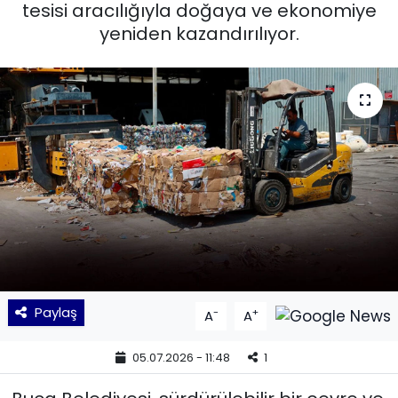
tesisi aracılığıyla doğaya ve ekonomiye
yeniden kazandırılıyor.
KÜLTÜR SANAT
MAGAZİN
POLİTİKA
SAĞLIK
Siyaset
SPOR
TEKNOLOJİ
Paylaş
-
+
A
A
Yaşam
05.07.2026 - 11:48
1
YEREL POLİTİKA