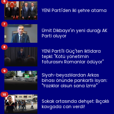
6
YENİ Parti'den iki şehre atama
7
Ümit Dikbayır'ın yeni durağı AK
Parti oluyor
8
YENİ Parti'li Güç'ten iktidara
tepki: "Kötü yönetimin
faturasını Romanlar ödüyor"
9
Siyah-beyazlılardan Arkas
binası önünde pankartlı isyan:
"Yazıklar olsun sana İzmir"
10
Sokak ortasında dehşet: Bıçaklı
kavgada can verdi!