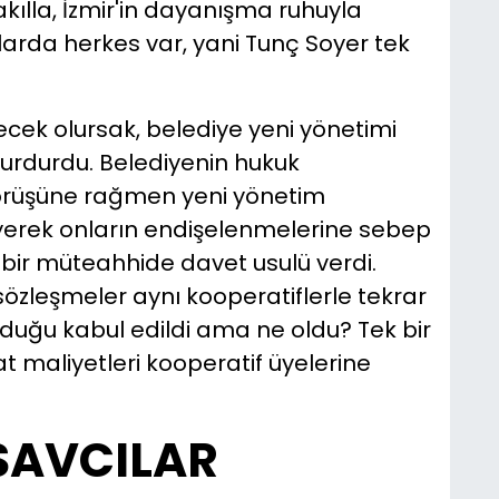
ılla, İzmir'in dayanışma ruhuyla
şlarda herkes var, yani Tunç Soyer tek
cek olursak, belediye yeni yönetimi
durdurdu. Belediyenin hukuk
görüşüne rağmen yeni yönetim
diyerek onların endişelenmelerine sebep
 bir müteahhide davet usulü verdi.
 sözleşmeler aynı kooperatiflerle tekrar
duğu kabul edildi ama ne oldu? Tek bir
t maliyetleri kooperatif üyelerine
SAVCILAR