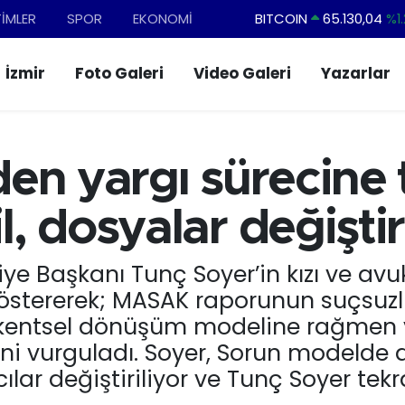
TİMLER
SPOR
EKONOMİ
DOLAR
47,7106
%0.1
EURO
55,1652
%0.2
İzmir
Foto Galeri
Video Galeri
Yazarlar
STERLİN
64,4046
%0.3
GRAM ALTIN
6618.49
%2.1
BİST100
13.773
%-1
en yargı sürecine 
BITCOIN
65.130,04
%1.
 dosyalar değiştir
iye Başkanı Tunç Soyer’in kızı ve av
 göstererek; MASAK raporunun suçsuz
 kentsel dönüşüm modeline rağmen y
ğini vurguladı. Soyer, Sorun modelde
vcılar değiştiriliyor ve Tunç Soyer te