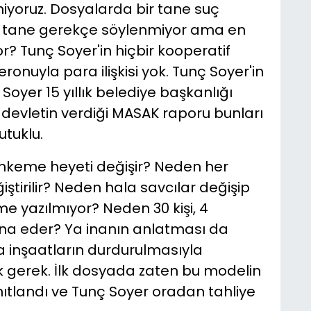
miyoruz. Dosyalarda bir tane suç
bir tane gerekçe söylenmiyor ama en
? Tunç Soyer'in hiçbir kooperatif
eronuyla para ilişkisi yok. Tunç Soyer'in
 Soyer 15 yıllık belediye başkanlığı
devletin verdiği MASAK raporu bunları
tuklu.
keme heyeti değişir? Neden her
tirilir? Neden hala savcılar değişip
 yazılmıyor? Neden 30 kişi, 4
ina eder? Ya inanın anlatması da
a inşaatların durdurulmasıyla
mak gerek. İlk dosyada zaten bu modelin
ıtlandı ve Tunç Soyer oradan tahliye