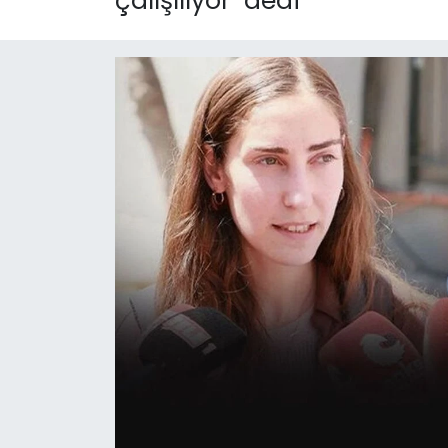
çalışılıyor" dedi
KÜLTÜR SANAT
MAGAZİN
POLİTİKA
SAĞLIK
Siyaset
SPOR
TEKNOLOJİ
Yaşam
YEREL POLİTİKA