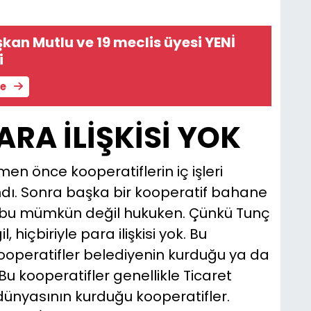
kan Mutlu ve 19 meclis üyesi YENİ
i
le
ARA İLİŞKİSİ YOK
n önce kooperatiflerin iç işleri
ndı. Sonra başka bir kooperatif bahane
a bu mümkün değil hukuken. Çünkü Tunç
 hiçbiriyle para ilişkisi yok. Bu
kooperatifler belediyenin kurduğu ya da
Bu kooperatifler genellikle Ticaret
ş dünyasının kurduğu kooperatifler.