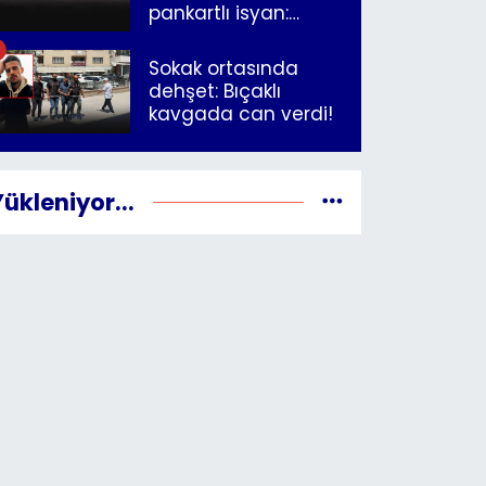
pankartlı isyan:
"Yazıklar olsun sana
İzmir"
Sokak ortasında
dehşet: Bıçaklı
kavgada can verdi!
Yükleniyor...