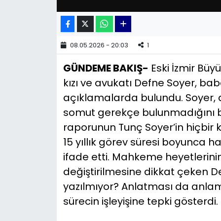
YEREL YÖNETİMLER
08.05.2026 - 20:03
1
Yurt
GÜNDEME BAKIŞ-
Eski İzmir Büy
kızı ve avukatı Defne Soyer, baba
açıklamalarda bulundu. Soyer, 
somut gerekçe bulunmadığını be
raporunun Tunç Soyer’in hiçbir ko
15 yıllık görev süresi boyunca h
ifade etti. Mahkeme heyetlerinin,
değiştirilmesine dikkat çeken 
yazılmıyor? Anlatması da anlama
sürecin işleyişine tepki gösterdi.