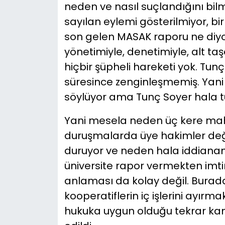
neden ve nasıl suçlandığını bil
sayılan eylemi gösterilmiyor, 
son gelen MASAK raporu ne diyor
yönetimiyle, denetimiyle, alt taş
hiçbir şüpheli hareketi yok. Tunç
süresince zenginleşmemiş. Yani 
söylüyor ama Tunç Soyer hala tu
Yani mesela neden üç kere mah
duruşmalarda üye hakimler değiş
duruyor ve neden hala iddianame
üniversite rapor vermekten imt
anlaması da kolay değil. Burad
kooperatiflerin iç işlerini ayır
hukuka uygun olduğu tekrar kan