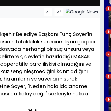
5
-
+
A
A
6
ükşehir Belediye Başkanı Tunç Soyer’in
sının tutukluluk sürecine ilişkin çarpıcı
dosyada herhangi bir suç unsuru veya
7
lirterek, devletin hazırladığı MASAK
operatifle para ilişkisi olmadığını ve
aksız zenginleşmediğini kanıtladığını
8
 hakimlerin ve savcıların sürekli
Defne Soyer, "Neden hala iddianame
sı da kolay değil" sözleriyle hukuki
9