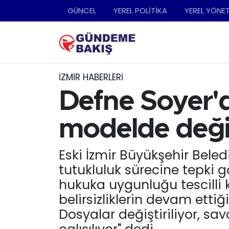
GÜNCEL
YEREL POLİTİKA
YEREL YÖNE
Ankara
Nöbetçi Eczaneler
Bilim Teknoloji
Hava Durumu
İZMIR HABERLERI
DÜNYA
Trafik Durumu
Defne Soyer'd
EGE
Süper Lig Puan Durumu ve Fikstür
modelde değil,
EĞİTİM
Tüm Manşetler
Eski İzmir Büyükşehir Beled
tutukluluk sürecine tepki
EKONOMİ
Son Dakika Haberleri
hukuka uygunluğu tescilli
English News
Haber Arşivi
belirsizliklerin devam etti
Dosyalar değiştiriliyor, sa
GÜNCEL