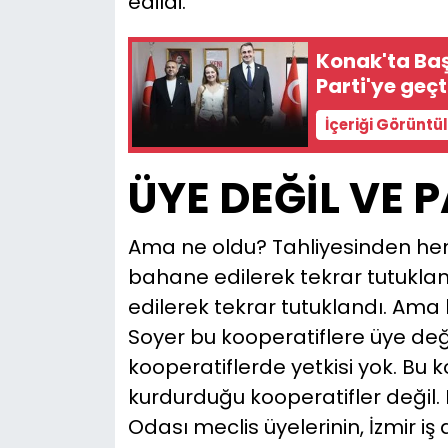
edildi.
Konak'ta Baş
Parti'ye geçt
İçeriği Görüntü
ÜYE DEĞİL VE P
Ama ne oldu? Tahliyesinden heme
bahane edilerek tekrar tutukla
edilerek tekrar tutuklandı. Am
Soyer bu kooperatiflere üye değil,
kooperatiflerde yetkisi yok. Bu 
kurdurduğu kooperatifler değil. 
Odası meclis üyelerinin, İzmir i