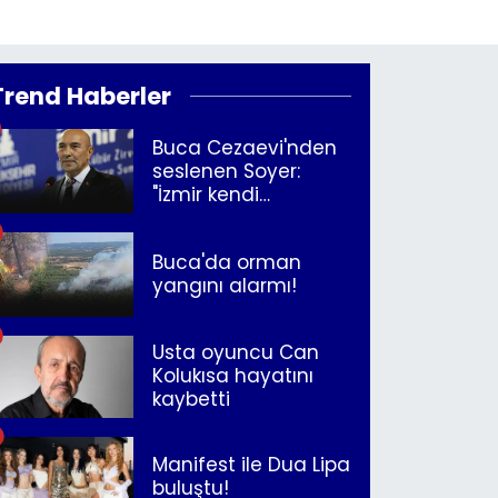
Trend Haberler
Buca Cezaevi'nden
seslenen Soyer:
"İzmir kendi
kurtuluşunu
müjdeleyecek"
Buca'da orman
yangını alarmı!
Usta oyuncu Can
Kolukısa hayatını
kaybetti
Manifest ile Dua Lipa
buluştu!