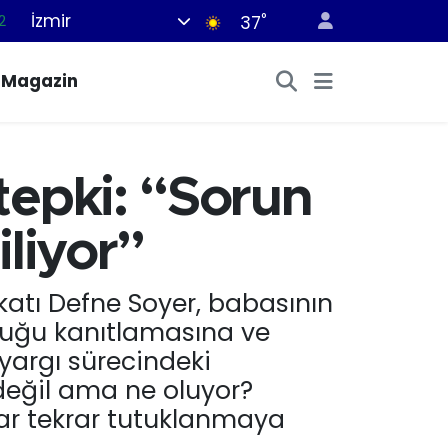
İzmir
°
7
37
7
Magazin
5
2
9
tepki: “Sorun
2
iliyor”
ukatı Defne Soyer, babasının
luğu kanıtlamasına ve
argı sürecindeki
 değil ama ne oluyor?
krar tekrar tutuklanmaya