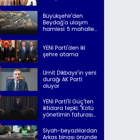
Büyükşehir'den
Beydağ'a ulaşım
hamlesi: 5 mahalle
merkeze bağlandı
YENİ Parti'den iki
şehre atama
Ümit Dikbayır'ın yeni
durağı AK Parti
oluyor
YENİ Parti'li Güç'ten
iktidara tepki: "Kötü
yönetimin faturasını
Romanlar ödüyor"
Siyah-beyazlılardan
Arkas binası önünde