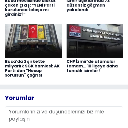
Buca meclisinde dikkat
İzmir açıklarında 73
çeken çıkış: “YENİ Parti
düzensiz göçmen
kurulunca telaşa mı
yakalandı
girdiniz?”
Buca'da 3 şirkette
CHP İzmir'de atamalar
milyarlık SGK hamlesi: AK
tamam... 10 ilçeye daha
Parti'den "Hesap
tanıdık isimler!
sorulsun" çağrısı
Yorumlar