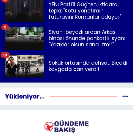
YENİ Parti'li Güç'ten iktidara
tepki: "Kötü yönetimin
faturasını Romanlar ödüyor"
9
Siyah-beyazlılardan Arkas
binası önünde pankartlı isyan:
"Yazıklar olsun sana İzmir"
10
Sokak ortasında dehşet: Bıçaklı
kavgada can verdi!
Yükleniyor...