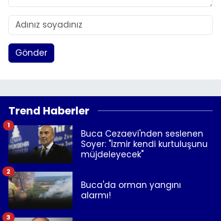
Gönder
Trend Haberler
1
Buca Cezaevi'nden seslenen
Soyer: "İzmir kendi kurtuluşunu
müjdeleyecek"
2
Buca'da orman yangını
alarmı!
3