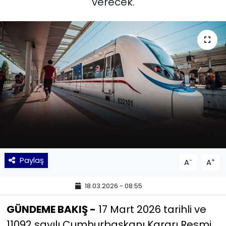
verecek.
KÜLTÜR SANAT
MAGAZİN
POLİTİKA
SAĞLIK
Siyaset
SPOR
Paylaş
-
+
A
A
TEKNOLOJİ
18.03.2026 - 08:55
Yaşam
GÜNDEME BAKIŞ -
17 Mart 2026 tarihli ve
11092 sayılı Cumhurbaşkanı Kararı Resmi
YEREL POLİTİKA