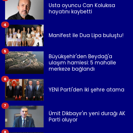
Usta oyuncu Can Kolukısa
hayatını kaybetti
4
Manifest ile Dua Lipa buluştu!
5
Büyükşehir'den Beydağ'a
ulaşım hamlesi: 5 mahalle
merkeze bağlandı
6
YENİ Parti'den iki şehre atama
7
Ümit Dikbayır'ın yeni durağı AK
Parti oluyor
8