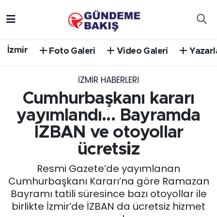
Ankara
Nöbetçi Eczaneler
İzmir
Foto Galeri
Video Galeri
Yazarl
Bilim Teknoloji
Hava Durumu
İZMIR HABERLERI
DÜNYA
Trafik Durumu
Cumhurbaşkanı kararı
EGE
Süper Lig Puan Durumu ve Fikstür
yayımlandı... Bayramda
İZBAN ve otoyollar
EĞİTİM
Tüm Manşetler
ücretsiz
EKONOMİ
Son Dakika Haberleri
Resmi Gazete’de yayımlanan
Cumhurbaşkanı Kararı’na göre Ramazan
English News
Haber Arşivi
Bayramı tatili süresince bazı otoyollar ile
birlikte İzmir’de İZBAN da ücretsiz hizmet
GÜNCEL