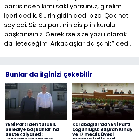
partisinden kimi saklıyorsunuz, girelim
içeri dedik. S…irin gidin dedi bize. Çok net
söyledi. Siz bu partinin disiplin kurulu
başkanısınız. Gerekirse size yazılı olarak
da ileteceğim. Arkadaşlar da şahit” dedi.
Bunlar da ilginizi çekebilir
YENİ Parti'den tutuklu
Karabağlar’da YENİ Parti
belediye başkanlarına
çoğunluğu: Başkan Kınay
destek ziyareti:
ve 17 meclis üyesi