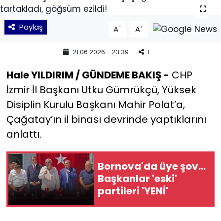
KÜLTÜR SANAT
Paylaş
-
+
A
A
MAGAZİN
21.06.2026 - 23:39
1
POLİTİKA
Hale YILDIRIM / GÜNDEME BAKIŞ -
CHP
İzmir İl Başkanı Utku Gümrükçü, Yüksek
SAĞLIK
Disiplin Kurulu Başkanı Mahir Polat’a,
Çağatay’ın il binası devrinde yaptıklarını
Siyaset
anlattı.
SPOR
Bornova'da üye şov...
TEKNOLOJİ
Başkanlar 'eski'
partileri 'YENİ'
Yaşam
YEREL POLİTİKA