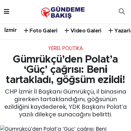
Ankara
Nöbetçi Eczaneler
İzmir
Foto Galeri
Video Galeri
Yazarl
Bilim Teknoloji
Hava Durumu
YEREL POLİTİKA
DÜNYA
Trafik Durumu
Gümrükçü’den Polat’a
EGE
Süper Lig Puan Durumu ve Fikstür
‘Güç’ çağrısı: Beni
tartakladı, göğsüm ezildi!
EĞİTİM
Tüm Manşetler
CHP İzmir İl Başkanı Gümrükçü, il binasına
EKONOMİ
Son Dakika Haberleri
girerken tartaklandığını, göğsünün
ezildiğini kaydederek, YDK Başkanı Polat’a
English News
Haber Arşivi
yazılı dilekçe sunacağını belirtti.
GÜNCEL