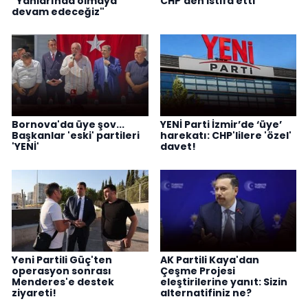
"Yanlarında olmaya
CHP’den istifa etti
devam edeceğiz"
Bornova'da üye şov...
YENİ Parti İzmir’de ‘üye’
Başkanlar 'eski' partileri
harekatı: CHP'lilere 'özel'
'YENİ'
davet!
Yeni Partili Güç'ten
AK Partili Kaya'dan
operasyon sonrası
Çeşme Projesi
Menderes'e destek
eleştirilerine yanıt: Sizin
ziyareti!
alternatifiniz ne?