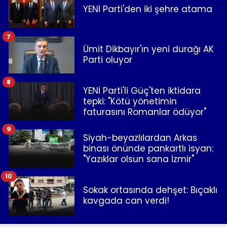
YENİ Parti'den iki şehre atama
7
Ümit Dikbayır'ın yeni durağı AK
Parti oluyor
8
YENİ Parti'li Güç'ten iktidara
tepki: "Kötü yönetimin
faturasını Romanlar ödüyor"
9
Siyah-beyazlılardan Arkas
binası önünde pankartlı isyan:
"Yazıklar olsun sana İzmir"
10
Sokak ortasında dehşet: Bıçaklı
kavgada can verdi!