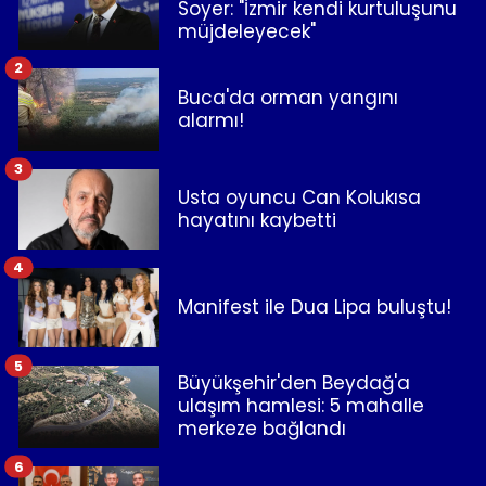
Soyer: "İzmir kendi kurtuluşunu
müjdeleyecek"
2
Buca'da orman yangını
alarmı!
3
Usta oyuncu Can Kolukısa
hayatını kaybetti
4
Manifest ile Dua Lipa buluştu!
5
Büyükşehir'den Beydağ'a
ulaşım hamlesi: 5 mahalle
merkeze bağlandı
6