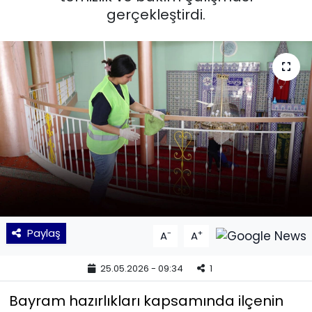
gerçekleştirdi.
KÜLTÜR SANAT
MAGAZİN
POLİTİKA
SAĞLIK
Siyaset
SPOR
Paylaş
-
+
A
A
TEKNOLOJİ
25.05.2026 - 09:34
1
Yaşam
Bayram hazırlıkları kapsamında ilçenin
YEREL POLİTİKA