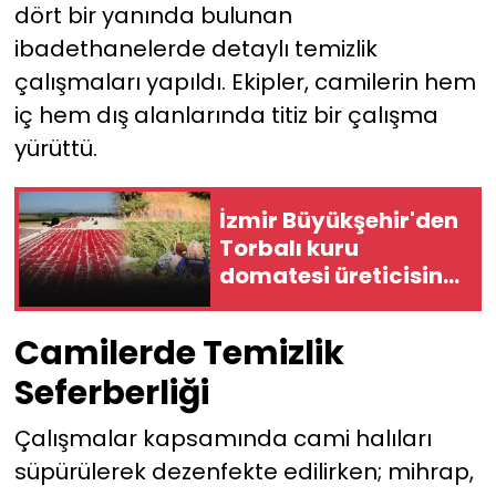
dört bir yanında bulunan
ibadethanelerde detaylı temizlik
YEREL YÖNETİMLER
çalışmaları yapıldı. Ekipler, camilerin hem
Yurt
iç hem dış alanlarında titiz bir çalışma
yürüttü.
İzmir Büyükşehir'den
Torbalı kuru
domatesi üreticisine
tam destek
Camilerde Temizlik
Seferberliği
Çalışmalar kapsamında cami halıları
süpürülerek dezenfekte edilirken; mihrap,