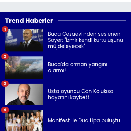
Trend Haberler
1
Buca Cezaevi'nden seslenen
Soyer: "İzmir kendi kurtuluşunu
müjdeleyecek"
2
Buca'da orman yangını
alarmı!
3
Usta oyuncu Can Kolukısa
hayatını kaybetti
4
Manifest ile Dua Lipa buluştu!