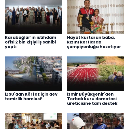
Karabağlar'ın istihdam
Hayat kurtaran baba,
ofisi 2 bin kişiyi iş sahibi
kızını kortlarda
yaptı
şampiyonluğa hazırlıyor
İZSU'dan Körfez için dev
İzmir Büyükşehir'den
temizlik hamlesi!
Torbalı kuru domatesi
üreticisine tam destek