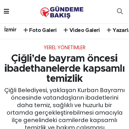
Ankara
Nöbetçi Eczaneler
İzmir
Foto Galeri
Video Galeri
Yazarl
Bilim Teknoloji
Hava Durumu
YEREL YÖNETİMLER
DÜNYA
Trafik Durumu
Çiğli’de bayram öncesi
EGE
Süper Lig Puan Durumu ve Fikstür
ibadethanelerde kapsamlı
temizlik
EĞİTİM
Tüm Manşetler
Çiğli Belediyesi, yaklaşan Kurban Bayramı
EKONOMİ
Son Dakika Haberleri
öncesinde vatandaşların ibadetlerini
daha temiz, sağlıklı ve huzurlu bir
English News
Haber Arşivi
ortamda gerçekleştirebilmesi amacıyla
ilçe genelindeki camilerde kapsamlı
GÜNCEL
temizlik ve bakım çalışması