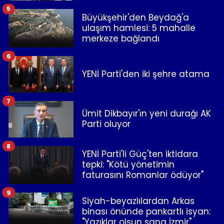
5
Büyükşehir'den Beydağ'a
ulaşım hamlesi: 5 mahalle
merkeze bağlandı
6
YENİ Parti'den iki şehre atama
7
Ümit Dikbayır'ın yeni durağı AK
Parti oluyor
8
YENİ Parti'li Güç'ten iktidara
tepki: "Kötü yönetimin
faturasını Romanlar ödüyor"
9
Siyah-beyazlılardan Arkas
binası önünde pankartlı isyan:
"Yazıklar olsun sana İzmir"