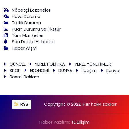
Nöbetçi Eczaneler
Hava Durumu
Trafik Durumu
Puan Durumu ve Fikstür
Tüm Manşetler
Son Dakika Haberleri
Haber Arşivi
GÜNCEL
YEREL POLİTİKA
YEREL YÖNETİMLER
SPOR
EKONOMİ
DÜNYA
İletişim
Künye
Resmi Reklam
RSS
Copyright © 2022. Her hakkı saklıdır.
Haber Yazılımı:
TE Bilişim