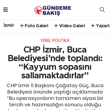
Ankara
Nöbetçi Eczaneler
İzmir
Foto Galeri
Video Galeri
Yazarl
Bilim Teknoloji
Hava Durumu
YEREL POLİTİKA
DÜNYA
Trafik Durumu
CHP İzmir, Buca
EGE
Süper Lig Puan Durumu ve Fikstür
Belediyesi’nde toplandı:
“Kayyum sopasını
EĞİTİM
Tüm Manşetler
sallamaktadırlar”
EKONOMİ
Son Dakika Haberleri
CHP İzmir İl Başkanı Çağatay Güç, Buca
Belediyesi önünde yaptığı açıklamada
English News
Haber Arşivi
“Bu operasyonların tamamen siyasi bir
tercih ve hazımsızlığın sonucu olduğu
GÜNCEL