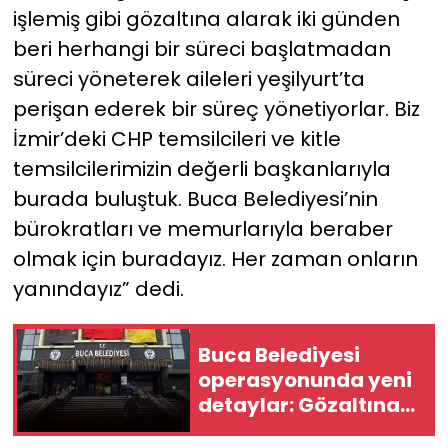
işlemiş gibi gözaltına alarak iki günden
beri herhangi bir süreci başlatmadan
süreci yöneterek aileleri yeşilyurt’ta
perişan ederek bir süreç yönetiyorlar. Biz
İzmir’deki CHP temsilcileri ve kitle
temsilcilerimizin değerli başkanlarıyla
burada buluştuk. Buca Belediyesi’nin
bürokratları ve memurlarıyla beraber
olmak için buradayız. Her zaman onların
yanındayız” dedi.
Buca Belediyesi
operasyonunda yeni
detaylar: Gözaltına
alınan 62 isim belli