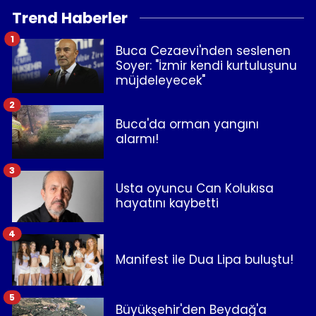
Trend Haberler
1
Buca Cezaevi'nden seslenen
Soyer: "İzmir kendi kurtuluşunu
müjdeleyecek"
2
Buca'da orman yangını
alarmı!
3
Usta oyuncu Can Kolukısa
hayatını kaybetti
4
Manifest ile Dua Lipa buluştu!
5
Büyükşehir'den Beydağ'a