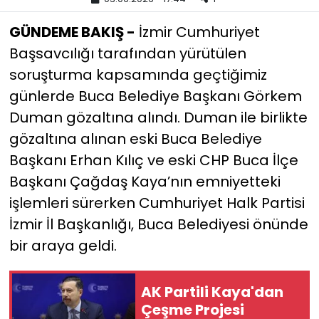
GÜNDEME BAKIŞ -
İzmir Cumhuriyet
YEREL YÖNETİMLER
Başsavcılığı tarafından yürütülen
Yurt
soruşturma kapsamında geçtiğimiz
günlerde Buca Belediye Başkanı Görkem
Duman gözaltına alındı. Duman ile birlikte
gözaltına alınan eski Buca Belediye
Başkanı Erhan Kılıç ve eski CHP Buca İlçe
Başkanı Çağdaş Kaya’nın emniyetteki
işlemleri sürerken Cumhuriyet Halk Partisi
İzmir İl Başkanlığı, Buca Belediyesi önünde
bir araya geldi.
AK Partili Kaya'dan
Çeşme Projesi