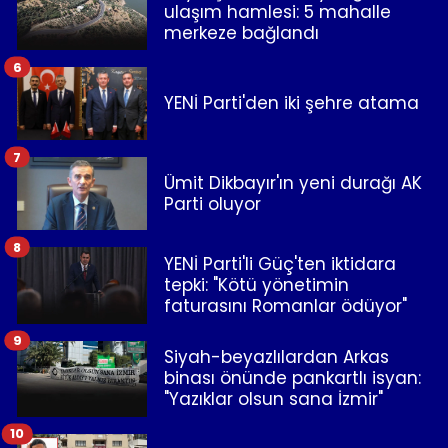
ulaşım hamlesi: 5 mahalle
merkeze bağlandı
6
YENİ Parti'den iki şehre atama
7
Ümit Dikbayır'ın yeni durağı AK
Parti oluyor
8
YENİ Parti'li Güç'ten iktidara
tepki: "Kötü yönetimin
faturasını Romanlar ödüyor"
9
Siyah-beyazlılardan Arkas
binası önünde pankartlı isyan:
"Yazıklar olsun sana İzmir"
10