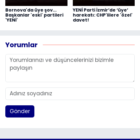
Bornova'da üye şov...
YENİ Parti İzmir’de ‘üye’
Başkanlar 'eski' partileri
harekatı: CHP'lilere 'özel'
'YENİ'
davet!
Yorumlar
Gönder