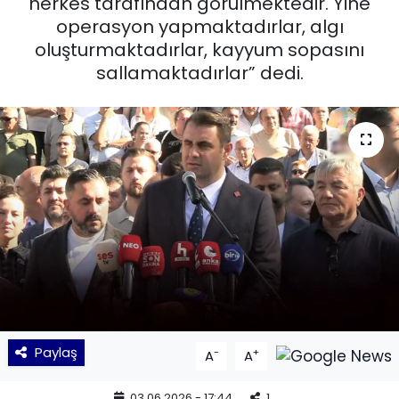
herkes tarafından görülmektedir. Yine
operasyon yapmaktadırlar, algı
KÜLTÜR SANAT
oluşturmaktadırlar, kayyum sopasını
sallamaktadırlar” dedi.
MAGAZİN
POLİTİKA
SAĞLIK
Siyaset
SPOR
TEKNOLOJİ
Yaşam
Paylaş
-
+
A
A
YEREL POLİTİKA
03.06.2026 - 17:44
1