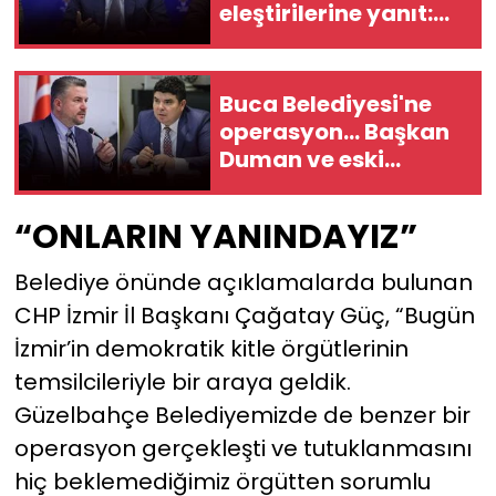
eleştirilerine yanıt:
Sizin alternatifiniz
ne?
Buca Belediyesi'ne
operasyon... Başkan
Duman ve eski
başkan Kılıç
gözaltında!
“ONLARIN YANINDAYIZ”
Belediye önünde açıklamalarda bulunan
CHP İzmir İl Başkanı Çağatay Güç, “Bugün
İzmir’in demokratik kitle örgütlerinin
temsilcileriyle bir araya geldik.
Güzelbahçe Belediyemizde de benzer bir
operasyon gerçekleşti ve tutuklanmasını
hiç beklemediğimiz örgütten sorumlu