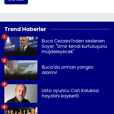
Trend Haberler
1
Buca Cezaevi'nden seslenen
Soyer: "İzmir kendi kurtuluşunu
müjdeleyecek"
2
Buca'da orman yangını
alarmı!
3
Usta oyuncu Can Kolukısa
hayatını kaybetti
4