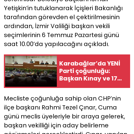
Yetişkin’in tutuklanarak İçişleri Bakanlığı
YEREL YÖNETİMLER
tarafından görevden el çektirilmesinin
ardından, İzmir Valiliği başkan vekili
Yurt
seçimlerinin 6 Temmuz Pazartesi günü
saat 10.00’da yapılacağını açıkladı.
Karabağlar’da YENİ
Parti çoğunluğu:
Başkan Kınay ve 17
meclis üyesi CHP’den
istifa etti
Mecliste çoğunluğa sahip olan CHP’nin
ilçe başkanı Rahmi Tezel Çınar, Cuma
günü meclis üyeleriyle bir araya gelerek,
başkan vekilliği için aday belirleme