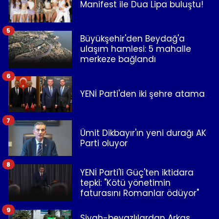
Manifest ile Dua Lipa buluştu!
5
Büyükşehir'den Beydağ'a
ulaşım hamlesi: 5 mahalle
merkeze bağlandı
6
YENİ Parti'den iki şehre atama
7
Ümit Dikbayır'ın yeni durağı AK
Parti oluyor
8
YENİ Parti'li Güç'ten iktidara
tepki: "Kötü yönetimin
faturasını Romanlar ödüyor"
9
Siyah-beyazlılardan Arkas