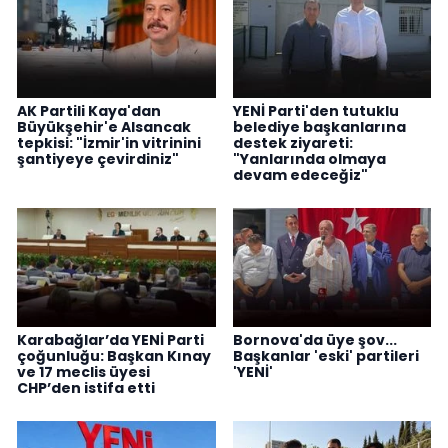
AK Partili Kaya'dan
YENİ Parti'den tutuklu
Büyükşehir'e Alsancak
belediye başkanlarına
tepkisi: "İzmir'in vitrinini
destek ziyareti:
şantiyeye çevirdiniz"
"Yanlarında olmaya
devam edeceğiz"
Karabağlar’da YENİ Parti
Bornova'da üye şov...
çoğunluğu: Başkan Kınay
Başkanlar 'eski' partileri
ve 17 meclis üyesi
'YENİ'
CHP’den istifa etti