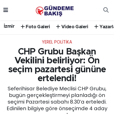
Ankara
Nöbetçi Eczaneler
İzmir
Foto Galeri
Video Galeri
Yazarl
Bilim Teknoloji
Hava Durumu
YEREL POLİTİKA
DÜNYA
Trafik Durumu
CHP Grubu Başkan
EGE
Süper Lig Puan Durumu ve Fikstür
Vekilini belirliyor: Ön
seçim pazartesi gününe
EĞİTİM
Tüm Manşetler
ertelendi!
EKONOMİ
Son Dakika Haberleri
Seferihisar Belediye Meclisi CHP Grubu,
bugün gerçekleştirmeyi planladığı ön
English News
Haber Arşivi
seçimi Pazartesi sabahı 8.30’a erteledi.
Edinilen bilgiye göre önseçimde 4 aday
GÜNCEL