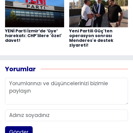
YENİ Parti İzmir’de ‘üye’
Yeni Partili Güç'ten
harekatı: CHP'lilere 'özel'
operasyon sonrası
davet!
Menderes'e destek
ziyareti!
Yorumlar
Gönder