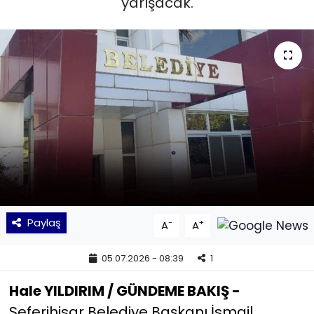
yarışacak.
KÜLTÜR SANAT
MAGAZİN
POLİTİKA
SAĞLIK
Siyaset
SPOR
Paylaş
-
+
A
A
TEKNOLOJİ
05.07.2026 - 08:39
1
Yaşam
Hale YILDIRIM / GÜNDEME BAKIŞ -
Seferihisar Belediye Başkanı İsmail
YEREL POLİTİKA