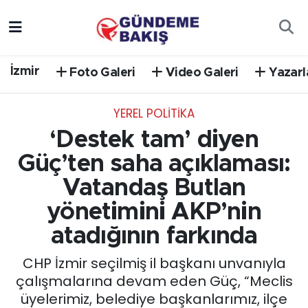
Ankara
Nöbetçi Eczaneler
İzmir
Foto Galeri
Video Galeri
Yazarl
Bilim Teknoloji
Hava Durumu
YEREL POLİTİKA
DÜNYA
Trafik Durumu
‘Destek tam’ diyen
EGE
Süper Lig Puan Durumu ve Fikstür
Güç’ten saha açıklaması:
Vatandaş Butlan
EĞİTİM
Tüm Manşetler
yönetimini AKP’nin
EKONOMİ
Son Dakika Haberleri
atadığının farkında
CHP İzmir seçilmiş il başkanı unvanıyla
English News
Haber Arşivi
çalışmalarına devam eden Güç, “Meclis
üyelerimiz, belediye başkanlarımız, ilçe
GÜNCEL