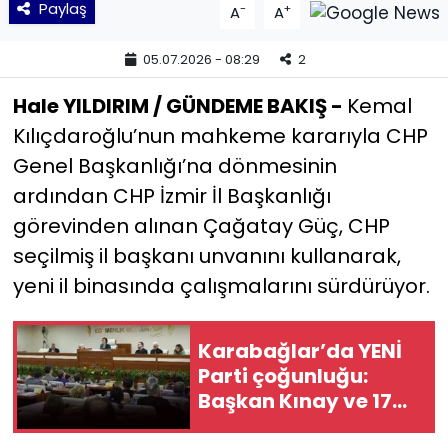
Paylaş
-
+
A
A
YEREL YÖNETİMLER
05.07.2026 - 08:29
2
Yurt
Hale YILDIRIM / GÜNDEME BAKIŞ -
Kemal
Kılıçdaroğlu’nun mahkeme kararıyla CHP
Genel Başkanlığı’na dönmesinin
ardından CHP İzmir İl Başkanlığı
görevinden alınan Çağatay Güç, CHP
seçilmiş il başkanı unvanını kullanarak,
yeni il binasında çalışmalarını sürdürüyor.
Karabağlar’da YENİ
Parti çoğunluğu:
Başkan Kınay ve 17
meclis üyesi CHP’den