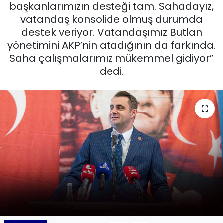
başkanlarımızın desteği tam. Sahadayız,
KÜLTÜR SANAT
vatandaş konsolide olmuş durumda
destek veriyor. Vatandaşımız Butlan
MAGAZİN
yönetimini AKP’nin atadığının da farkında.
Saha çalışmalarımız mükemmel gidiyor”
POLİTİKA
dedi.
SAĞLIK
Siyaset
SPOR
TEKNOLOJİ
Yaşam
YEREL POLİTİKA