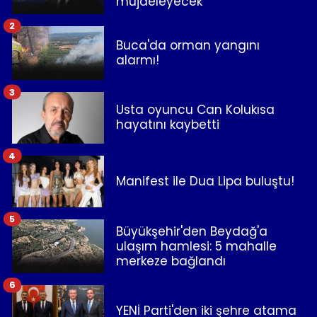
müjdeleyecek"
2
Buca'da orman yangını
alarmı!
3
Usta oyuncu Can Kolukısa
hayatını kaybetti
4
Manifest ile Dua Lipa buluştu!
5
Büyükşehir'den Beydağ'a
ulaşım hamlesi: 5 mahalle
merkeze bağlandı
6
YENİ Parti'den iki şehre atama