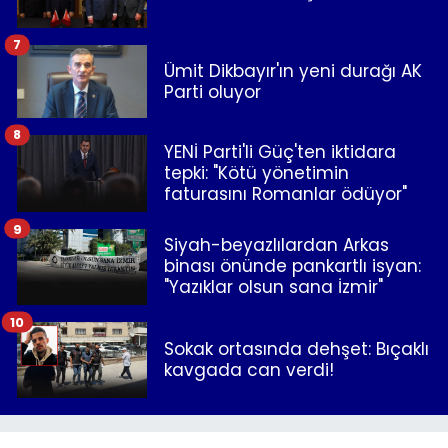
7
Ümit Dikbayır'ın yeni durağı AK
Parti oluyor
8
YENİ Parti'li Güç'ten iktidara
tepki: "Kötü yönetimin
faturasını Romanlar ödüyor"
9
Siyah-beyazlılardan Arkas
binası önünde pankartlı isyan:
"Yazıklar olsun sana İzmir"
10
Sokak ortasında dehşet: Bıçaklı
kavgada can verdi!