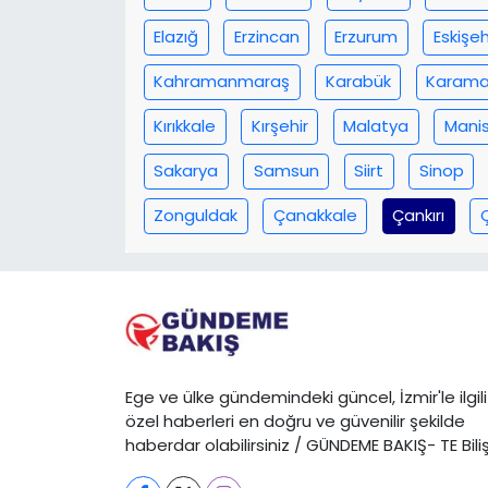
Elazığ
Erzincan
Erzurum
Eskişeh
YEREL YÖNETİMLER
Kahramanmaraş
Karabük
Karam
Yurt
Kırıkkale
Kırşehir
Malatya
Mani
Sakarya
Samsun
Siirt
Sinop
Zonguldak
Çanakkale
Çankırı
Ege ve ülke gündemindeki güncel, İzmir'le ilgili
özel haberleri en doğru ve güvenilir şekilde
haberdar olabilirsiniz / GÜNDEME BAKIŞ- TE Bili