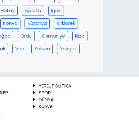
Hatay
Isparta
Iğdır
Konya
Kütahya
Kırklareli
iğde
Ordu
Osmaniye
Rize
ak
Van
Yalova
Yozgat
YEREL POLİTİKA
MLER
SPOR
DÜNYA
Künye
m