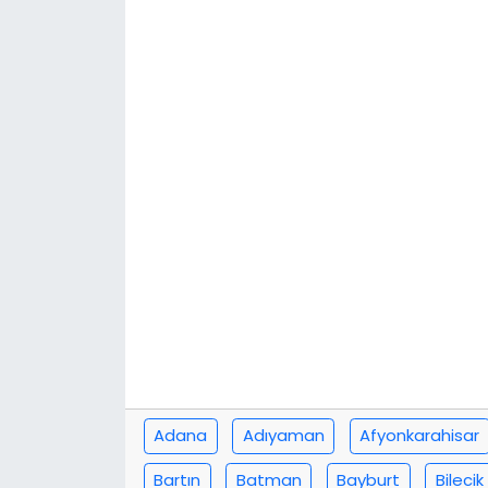
KÜLTÜR SANAT
MAGAZİN
POLİTİKA
SAĞLIK
Siyaset
SPOR
TEKNOLOJİ
Yaşam
Adana
Adıyaman
Afyonkarahisar
Bartın
Batman
Bayburt
Bilecik
YEREL POLİTİKA