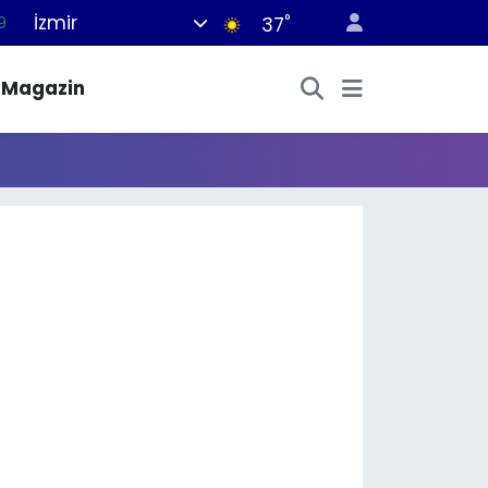
İzmir
°
9
37
6
Magazin
1
1
2
8