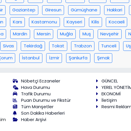
ir
Gaziantep
Giresun
Gümüşhane
Hakkari
an
Kars
Kastamonu
Kayseri
Kilis
Kocaeli
sa
Mardin
Mersin
Muğla
Muş
Nevşehir
N
Sivas
Tekirdağ
Tokat
Trabzon
Tunceli
Uş
Çorum
İstanbul
İzmir
Şanlıurfa
Şırnak
Nöbetçi Eczaneler
GÜNCEL
Hava Durumu
YEREL YÖNETİ
Trafik Durumu
EKONOMİ
Puan Durumu ve Fikstür
İletişim
Tüm Manşetler
Resmi Rekla
Son Dakika Haberleri
Haber Arşivi
şim