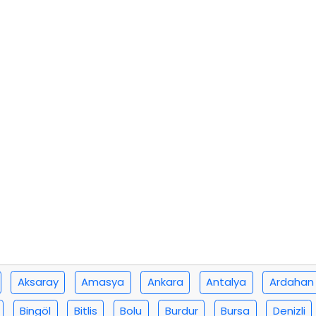
Aksaray
Amasya
Ankara
Antalya
Ardahan
Bingöl
Bitlis
Bolu
Burdur
Bursa
Denizli