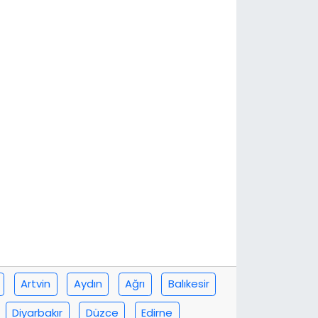
Artvin
Aydın
Ağrı
Balıkesir
Diyarbakır
Düzce
Edirne