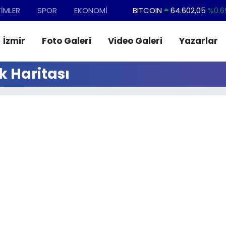
TİMLER
SPOR
EKONOMİ
BITCOIN
64.602,05
%0.6
DOLAR
47,5986
%0.0
İzmir
Foto Galeri
Video Galeri
Yazarlar
EURO
55,0700
%0.
STERLİN
64,2438
%0.2
k Haritası
GRAM ALTIN
6513.94
%0.3
BİST100
13.768
%4