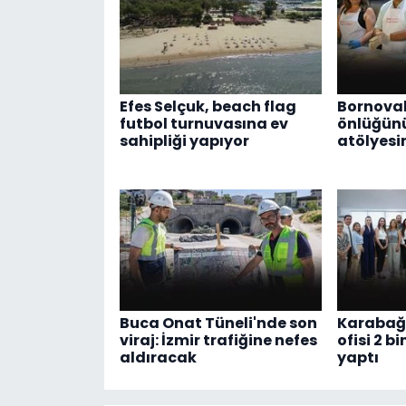
Efes Selçuk, beach flag
Bornoval
futbol turnuvasına ev
önlüğünü
sahipliği yapıyor
atölyesi
Buca Onat Tüneli'nde son
Karabağl
viraj: İzmir trafiğine nefes
ofisi 2 bi
aldıracak
yaptı