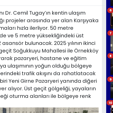
6
ı Dr. Cemil Tugay’ın kentin ulaşım
ğı projeler arasında yer alan Karşıyaka
aları hızla ilerliyor. 50 metre
7
de ve 5 metre yüksekliğindeki üst
asansör bulunacak. 2025 yılının ikinci
geçit Soğukkuyu Mahallesi ile Örnekköy
8
rarak pazaryeri, hastane ve eğitim
aya ulaşımının yoğun olduğu bölgeye
erindeki trafik akışını da rahatlatacak
9
iri Yeni Girne Pazaryeri yanında diğeri
r alıyor. Üst geçit gölgeliği, yayaların
eği oturma alanları ile bölgeye renk
10