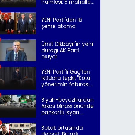
hamlesi: 5 mahalle
merkeze bağlandı
YENİ Parti'den iki
şehre atama
Ümit Dikbayır'ın yeni
durağı AK Parti
oluyor
YENİ Parti'li Güç'ten
iktidara tepki: "Kötü
yönetimin faturasını
Romanlar ödüyor"
Siyah-beyazlılardan
Arkas binası önünde
pankartlı isyan:
"Yazıklar olsun sana
İzmir"
Sokak ortasında
dehşet: Bıçaklı