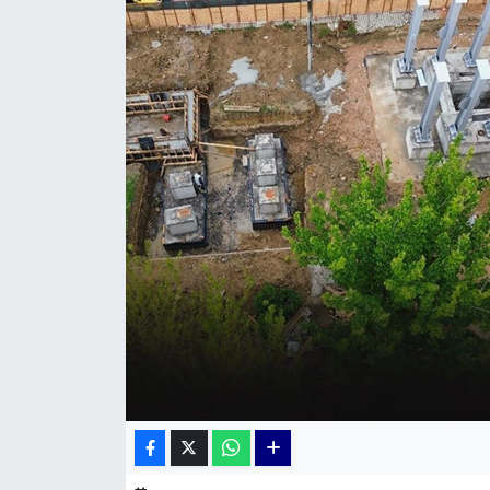
KÜLTÜR SANAT
MAGAZİN
POLİTİKA
SAĞLIK
Siyaset
SPOR
TEKNOLOJİ
Yaşam
YEREL POLİTİKA