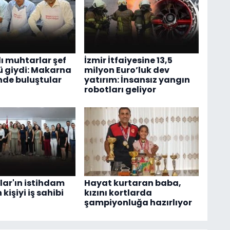
ı muhtarlar şef
İzmir İtfaiyesine 13,5
 giydi: Makarna
milyon Euro’luk dev
nde buluştular
yatırım: İnsansız yangın
robotları geliyor
ar'ın istihdam
Hayat kurtaran baba,
n kişiyi iş sahibi
kızını kortlarda
şampiyonluğa hazırlıyor