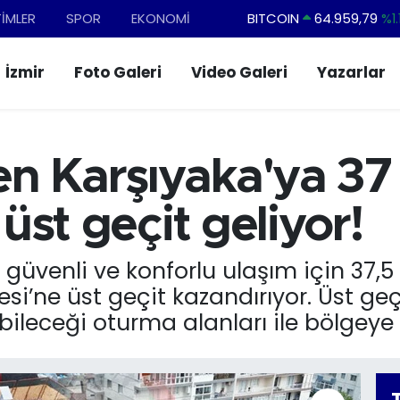
TİMLER
SPOR
EKONOMİ
DOLAR
47,7436
%0.1
EURO
55,2510
%0.3
İzmir
Foto Galeri
Video Galeri
Yazarlar
STERLİN
64,4811
%0.3
GRAM ALTIN
6660.55
%0.0
BİST100
13.779
%-1
n Karşıyaka'ya 37
BITCOIN
64.959,79
%1.
 üst geçit geliyor!
güvenli ve konforlu ulaşım için 37,5 
i’ne üst geçit kazandırıyor. Üst geçi
bileceği oturma alanları ile bölgeye