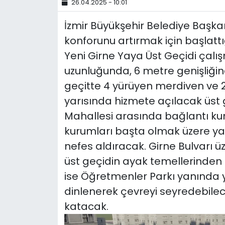
26.04.2025 - 10:01
YEREL YÖNETİMLER
İzmir Büyükşehir Belediye Başkan
konforunu artırmak için başlattı
Yurt
Yeni Girne Yaya Üst Geçidi çalışm
uzunluğunda, 6 metre genişliğin
geçitte 4 yürüyen merdiven ve 2 
yarısında hizmete açılacak üst 
Mahallesi arasında bağlantı ku
kurumları başta olmak üzere y
nefes aldıracak. Girne Bulvarı üz
üst geçidin ayak temellerinden b
ise Öğretmenler Parkı yanında ye
dinlenerek çevreyi seyredebilec
katacak.