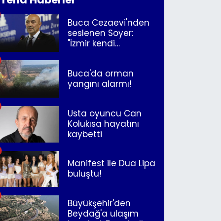
Buca Cezaevi'nden
seslenen Soyer:
"İzmir kendi
kurtuluşunu
müjdeleyecek"
Buca'da orman
yangını alarmı!
Usta oyuncu Can
Kolukısa hayatını
kaybetti
Manifest ile Dua Lipa
buluştu!
Büyükşehir'den
Beydağ'a ulaşım