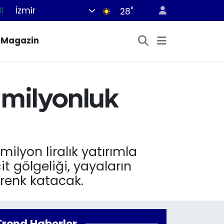
İzmir
°
8
28
2
Magazin
8
3
4
 milyonluk
11
milyon liralık yatırımla
t gölgeliği, yayaların
 renk katacak.
Trend Haberler