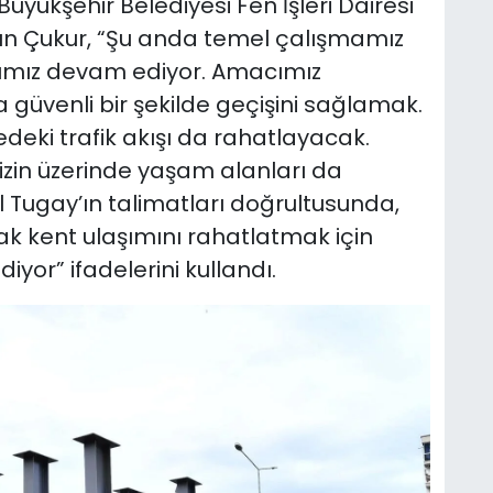
Büyükşehir Belediyesi Fen İşleri Dairesi
ın Çukur, “Şu anda temel çalışmamız
arımız devam ediyor. Amacımız
a güvenli bir şekilde geçişini sağlamak.
dedeki trafik akışı da rahatlayacak.
izin üzerinde yaşam alanları da
 Tugay’ın talimatları doğrultusunda,
rak kent ulaşımını rahatlatmak için
iyor” ifadelerini kullandı.