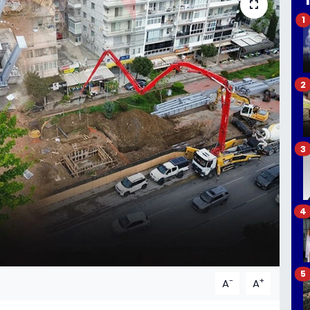
1
2
3
4
5
-
+
A
A