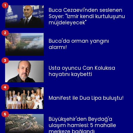
1
Buca Cezaevi'nden seslenen
Soyer: "İzmir kendi kurtuluşunu
müjdeleyecek"
2
Buca'da orman yangını
alarmı!
3
Usta oyuncu Can Kolukısa
hayatını kaybetti
4
Manifest ile Dua Lipa buluştu!
5
Büyükşehir'den Beydağ'a
ulaşım hamlesi: 5 mahalle
merkeze bağlandı