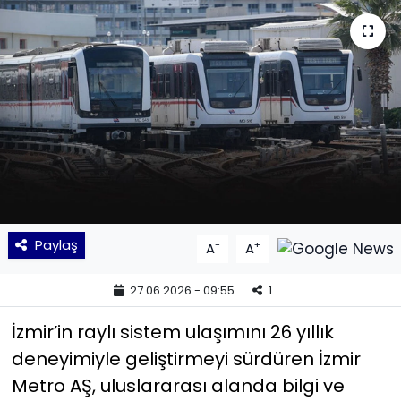
KÜLTÜR SANAT
MAGAZİN
POLİTİKA
SAĞLIK
Siyaset
Paylaş
-
+
A
A
SPOR
27.06.2026 - 09:55
1
TEKNOLOJİ
İzmir’in raylı sistem ulaşımını 26 yıllık
Yaşam
deneyimiyle geliştirmeyi sürdüren İzmir
Metro AŞ, uluslararası alanda bilgi ve
YEREL POLİTİKA