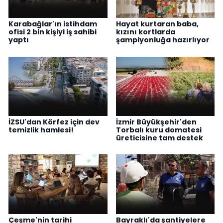
Karabağlar'ın istihdam
Hayat kurtaran baba,
ofisi 2 bin kişiyi iş sahibi
kızını kortlarda
yaptı
şampiyonluğa hazırlıyor
İZSU'dan Körfez için dev
İzmir Büyükşehir'den
temizlik hamlesi!
Torbalı kuru domatesi
üreticisine tam destek
Çeşme'nin tarihi
Bayraklı'da şantiyelere