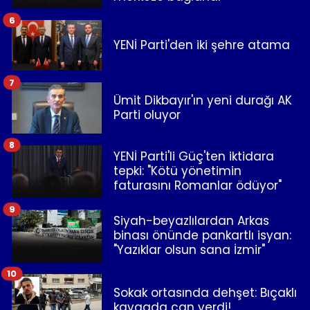
6
YENİ Parti'den iki şehre atama
7
Ümit Dikbayır'ın yeni durağı AK
Parti oluyor
8
YENİ Parti'li Güç'ten iktidara
tepki: "Kötü yönetimin
faturasını Romanlar ödüyor"
9
Siyah-beyazlılardan Arkas
binası önünde pankartlı isyan:
"Yazıklar olsun sana İzmir"
10
Sokak ortasında dehşet: Bıçaklı
kavgada can verdi!