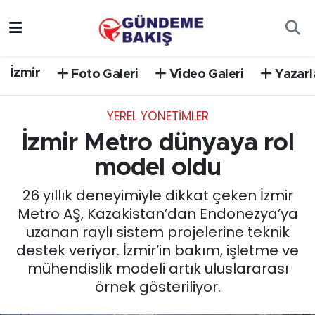
Ankara
Nöbetçi Eczaneler
İzmir
Foto Galeri
Video Galeri
Yazarl
Bilim Teknoloji
Hava Durumu
YEREL YÖNETİMLER
DÜNYA
Trafik Durumu
İzmir Metro dünyaya rol
EGE
Süper Lig Puan Durumu ve Fikstür
model oldu
26 yıllık deneyimiyle dikkat çeken İzmir
EĞİTİM
Tüm Manşetler
Metro AŞ, Kazakistan’dan Endonezya’ya
uzanan raylı sistem projelerine teknik
EKONOMİ
Son Dakika Haberleri
destek veriyor. İzmir’in bakım, işletme ve
mühendislik modeli artık uluslararası
English News
Haber Arşivi
örnek gösteriliyor.
GÜNCEL