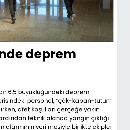
ünde deprem
olan 6,5 büyüklüğündeki deprem
çerisindeki personel, “çök-kapan-tutun”
rken, afet koşulları gerçeğe yakın
 ardından teknik alanda yangın çıktığı
 alarmının verilmesiyle birlikte ekipler