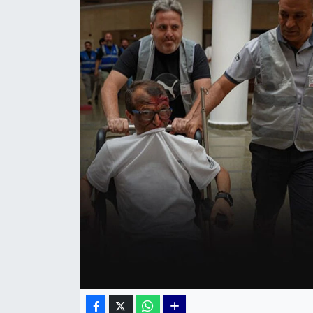
KÜLTÜR SANAT
MAGAZİN
POLİTİKA
SAĞLIK
Siyaset
SPOR
TEKNOLOJİ
Yaşam
YEREL POLİTİKA