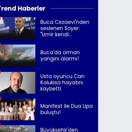
Trend Haberler
Buca Cezaevi'nden
seslenen Soyer:
"İzmir kendi
kurtuluşunu
müjdeleyecek"
Buca'da orman
yangını alarmı!
Usta oyuncu Can
Kolukısa hayatını
kaybetti
Manifest ile Dua Lipa
buluştu!
Büyükşehir'den