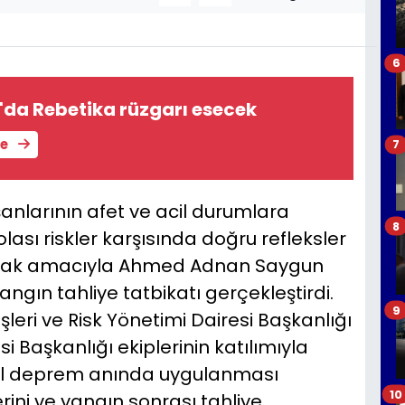
6
'da Rebetika rüzgarı esecek
le
7
şanlarının afet ve acil durumlara
8
lası riskler karşısında doğru refleksler
unmak amacıyla Ahmed Adnan Saygun
gın tahliye tatbikatı gerçekleştirdi.
9
İşleri ve Risk Yönetimi Dairesi Başkanlığı
i Başkanlığı ekiplerinin katılımıyla
el deprem anında uygulanması
10
ini ve yangın sonrası tahliye