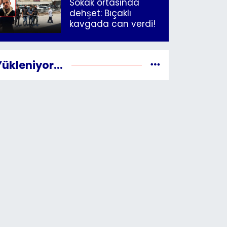
Sokak ortasında
dehşet: Bıçaklı
kavgada can verdi!
Yükleniyor...