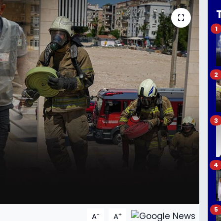
1
2
3
4
5
-
+
A
A