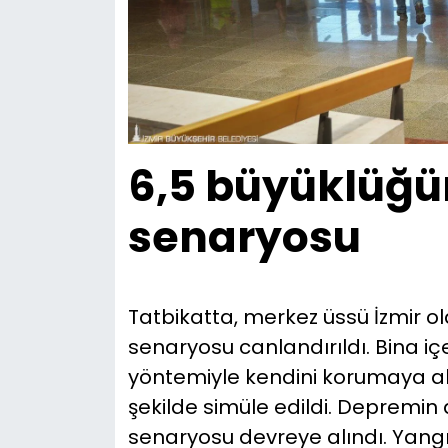
6,5 büyüklüğ
senaryosu
Tatbikatta, merkez üssü İzmir 
senaryosu canlandırıldı. Bina i
yöntemiyle kendini korumaya alı
şekilde simüle edildi. Depremin
senaryosu devreye alındı. Yangın