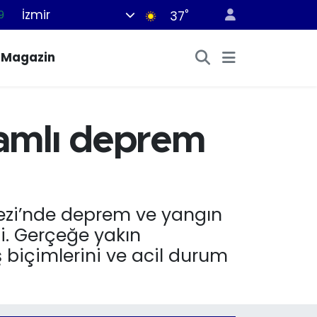
İzmir
°
6
37
1
Magazin
1
9
8
samlı deprem
9
ezi’nde deprem ve yangın
di. Gerçeğe yakın
biçimlerini ve acil durum