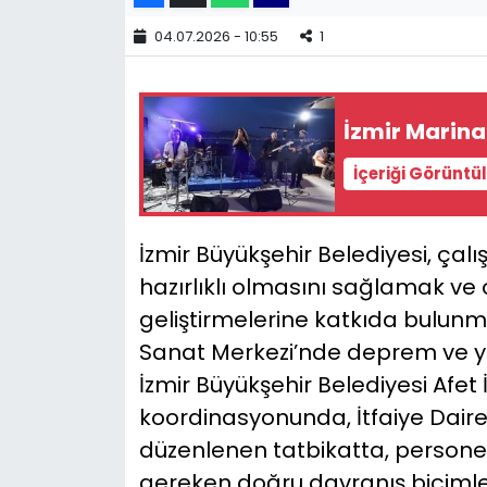
04.07.2026 - 10:55
1
YEREL YÖNETİMLER
Yurt
İzmir Marina
İçeriği Görüntü
İzmir Büyükşehir Belediyesi, çalı
hazırlıklı olmasını sağlamak ve o
geliştirmelerine katkıda bul
Sanat Merkezi’nde deprem ve yan
İzmir Büyükşehir Belediyesi Afet 
koordinasyonunda, İtfaiye Daires
düzenlenen tatbikatta, person
gereken doğru davranış biçimler