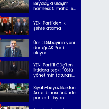
Beydağ'a ulaşım
hamlesi: 5 mahalle
merkeze bağlandı
YENİ Parti'den iki
şehre atama
Ümit Dikbayır'ın yeni
durağı AK Parti
oluyor
YENİ Parti'li Güç'ten
iktidara tepki: "Kötü
yönetimin faturasını
Romanlar ödüyor"
Siyah-beyazlılardan
Arkas binası önünde
pankartlı isyan:
"Yazıklar olsun sana
İzmir"