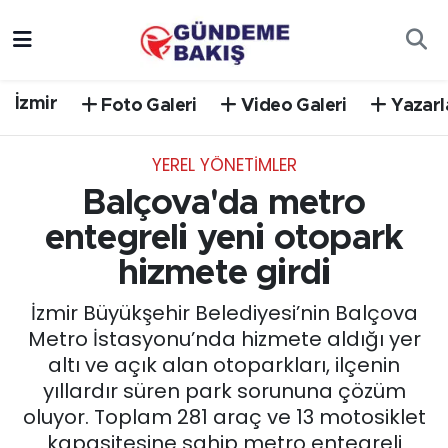
Ankara
Nöbetçi Eczaneler
İzmir
Foto Galeri
Video Galeri
Yazarl
Bilim Teknoloji
Hava Durumu
YEREL YÖNETİMLER
DÜNYA
Trafik Durumu
Balçova'da metro
EGE
Süper Lig Puan Durumu ve Fikstür
entegreli yeni otopark
hizmete girdi
EĞİTİM
Tüm Manşetler
İzmir Büyükşehir Belediyesi’nin Balçova
EKONOMİ
Son Dakika Haberleri
Metro İstasyonu’nda hizmete aldığı yer
altı ve açık alan otoparkları, ilçenin
English News
Haber Arşivi
yıllardır süren park sorununa çözüm
oluyor. Toplam 281 araç ve 13 motosiklet
GÜNCEL
kapasitesine sahip metro entegreli