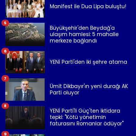
Manifest ile Dua Lipa buluştu!
5
Büyükşehir'den Beydağ'a
ulaşım hamlesi: 5 mahalle
merkeze bağlandı
6
YENİ Parti'den iki şehre atama
7
Ümit Dikbayır'ın yeni durağı AK
Parti oluyor
8
YENİ Parti'li Güç'ten iktidara
tepki: "Kötü yönetimin
faturasını Romanlar ödüyor"
9