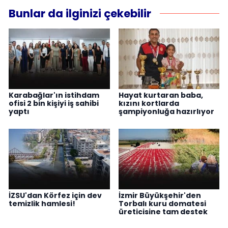
Bunlar da ilginizi çekebilir
Karabağlar'ın istihdam
Hayat kurtaran baba,
ofisi 2 bin kişiyi iş sahibi
kızını kortlarda
yaptı
şampiyonluğa hazırlıyor
İZSU'dan Körfez için dev
İzmir Büyükşehir'den
temizlik hamlesi!
Torbalı kuru domatesi
üreticisine tam destek