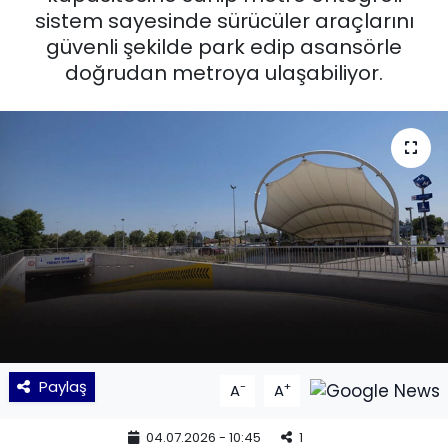
sistem sayesinde sürücüler araçlarını
KÜLTÜR SANAT
güvenli şekilde park edip asansörle
doğrudan metroya ulaşabiliyor.
MAGAZİN
POLİTİKA
SAĞLIK
Siyaset
SPOR
TEKNOLOJİ
Paylaş
-
+
A
A
Yaşam
04.07.2026 - 10:45
1
YEREL POLİTİKA