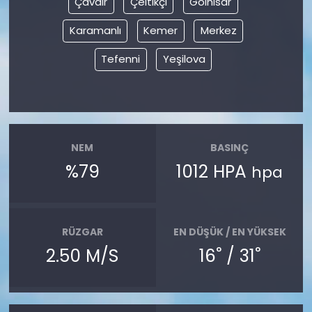
Çavdır
Çeltikçi
Gölhisar
Karamanlı
Kemer
Merkez
YEREL YÖNETİMLER
Tefenni
Yeşilova
Yurt
NEM
BASINÇ
%79
1012 HPA
hpa
RÜZGAR
EN DÜŞÜK / EN YÜKSEK
°
°
2.50 M/S
16
/ 31