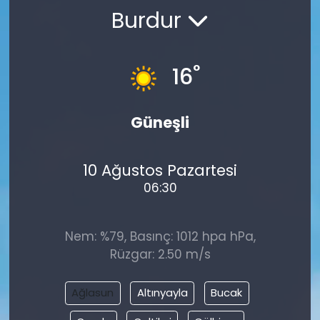
Burdur
KÜLTÜR SANAT
MAGAZİN
°
16
POLİTİKA
Güneşli
SAĞLIK
10 Ağustos Pazartesi
Siyaset
06:30
SPOR
Nem: %79, Basınç: 1012 hpa hPa,
TEKNOLOJİ
Rüzgar: 2.50 m/s
Yaşam
Ağlasun
Altınyayla
Bucak
YEREL POLİTİKA