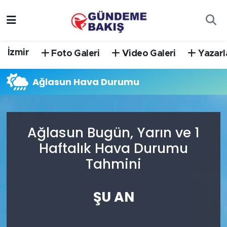
Ankara
Nöbetçi Eczaneler
İzmir
Foto Galeri
Video Galeri
Yazarl
Bilim Teknoloji
Hava Durumu
Ağlasun Hava Durumu
DÜNYA
Trafik Durumu
EGE
Süper Lig Puan Durumu ve Fikstür
Ağlasun Bugün, Yarın ve 1
EĞİTİM
Tüm Manşetler
Haftalık Hava Durumu
Tahmini
EKONOMİ
Son Dakika Haberleri
English News
Haber Arşivi
ŞU AN
GÜNCEL