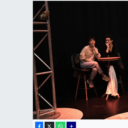
KÜLTÜR SANAT
MAGAZİN
POLİTİKA
SAĞLIK
Siyaset
SPOR
TEKNOLOJİ
Yaşam
YEREL POLİTİKA