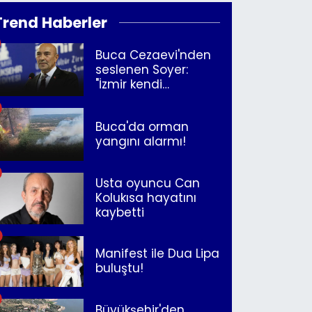
Trend Haberler
Buca Cezaevi'nden
seslenen Soyer:
"İzmir kendi
kurtuluşunu
müjdeleyecek"
Buca'da orman
yangını alarmı!
Usta oyuncu Can
Kolukısa hayatını
kaybetti
Manifest ile Dua Lipa
buluştu!
Büyükşehir'den