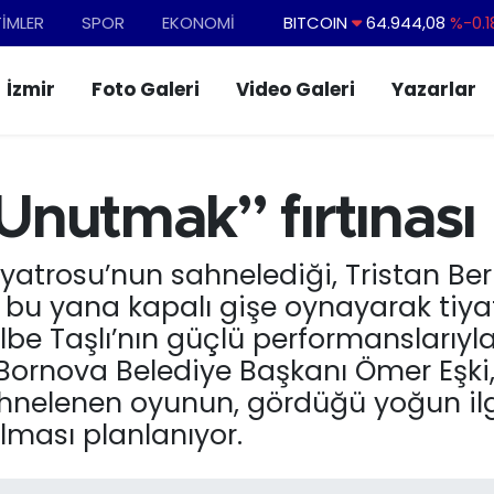
TİMLER
SPOR
EKONOMİ
DOLAR
47,7436
%0.1
EURO
55,2510
%0.3
İzmir
Foto Galeri
Video Galeri
Yazarlar
STERLİN
64,4811
%0.3
GRAM ALTIN
6660.55
%0.0
BİST100
13.779
%-1
nutmak” fırtınası
BITCOIN
64.944,08
%-0.1
yatrosu’nun sahnelediği, Tristan Ber
bu yana kapalı gişe oynayarak tiyat
be Taşlı’nın güçlü performanslarıyla 
ornova Belediye Başkanı Ömer Eşki, eş
ahnelenen oyunun, gördüğü yoğun il
ması planlanıyor.