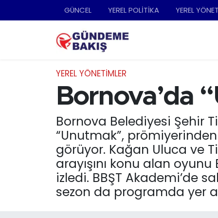
GÜNCEL
YEREL POLİTİKA
YEREL YÖNE
Ankara
Nöbetçi Eczaneler
Bilim Teknoloji
Hava Durumu
YEREL YÖNETİMLER
DÜNYA
Trafik Durumu
Bornova’da “U
EGE
Süper Lig Puan Durumu ve Fikstür
Bornova Belediyesi Şehir Ti
“Unutmak”, prömiyerinden 
EĞİTİM
Tüm Manşetler
görüyor. Kağan Uluca ve Til
arayışını konu alan oyunu B
EKONOMİ
Son Dakika Haberleri
izledi. BBŞT Akademi’de s
English News
Haber Arşivi
sezon da programda yer al
GÜNCEL