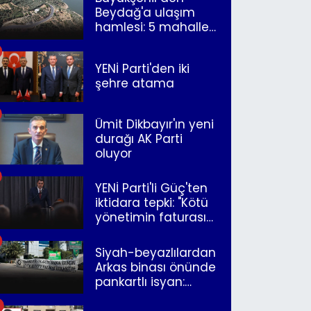
Beydağ'a ulaşım
hamlesi: 5 mahalle
merkeze bağlandı
YENİ Parti'den iki
şehre atama
Ümit Dikbayır'ın yeni
durağı AK Parti
oluyor
YENİ Parti'li Güç'ten
iktidara tepki: "Kötü
yönetimin faturasını
Romanlar ödüyor"
Siyah-beyazlılardan
Arkas binası önünde
pankartlı isyan:
"Yazıklar olsun sana
İzmir"