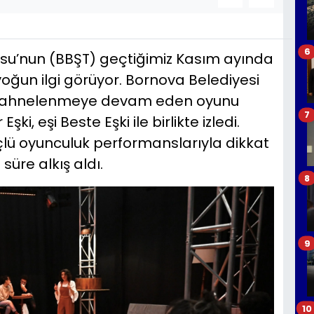
6
osu’nun (BBŞT) geçtiğimiz Kasım ayında
oğun ilgi görüyor. Bornova Belediyesi
e sahnelenmeye devam eden oyunu
7
, eşi Beste Eşki ile birlikte izledi.
lü oyunculuk performanslarıyla dikkat
süre alkış aldı.
8
9
10