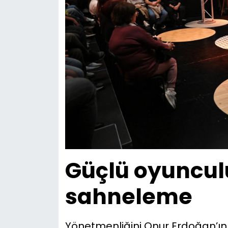
Güçlü oyunculu
sahneleme
Yönetmenliğini Onur Erdoğan’ın 