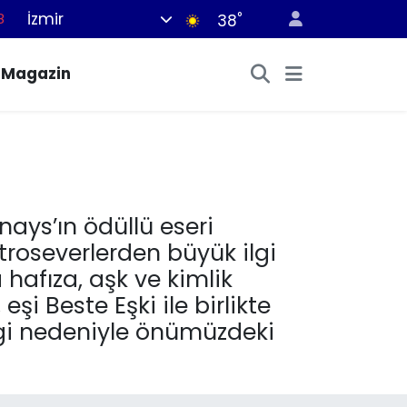
İzmir
°
8
38
2
Magazin
8
3
4
8
nays’ın ödüllü eseri
roseverlerden büyük ilgi
hafıza, aşk ve kimlik
i Beste Eşki ile birlikte
gi nedeniyle önümüzdeki