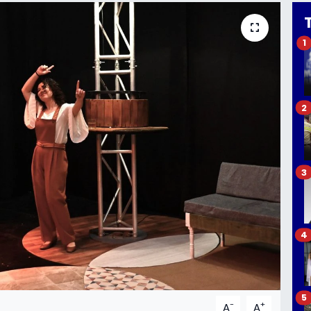
1
2
3
4
5
-
+
A
A