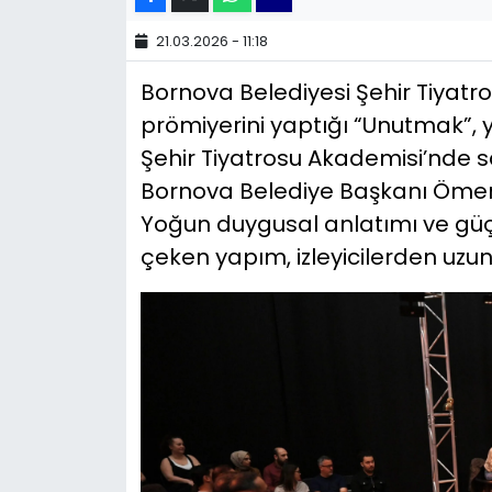
21.03.2026 - 11:18
YEREL YÖNETİMLER
Bornova Belediyesi Şehir Tiyatr
Yurt
prömiyerini yaptığı “Unutmak”, y
Şehir Tiyatrosu Akademisi’nd
Bornova Belediye Başkanı Ömer Eşki
Yoğun duygusal anlatımı ve güç
çeken yapım, izleyicilerden uzun 