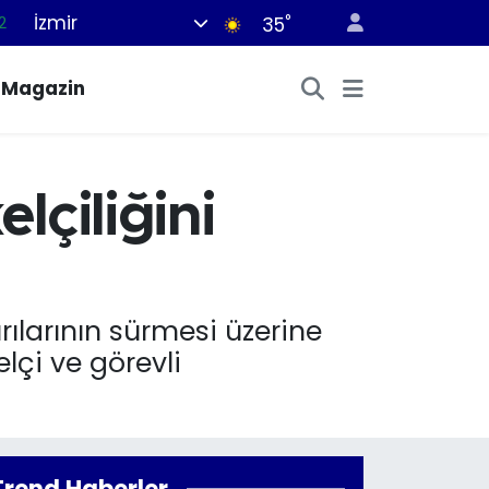
İzmir
°
2
35
7
Magazin
7
5
2
lçiliğini
9
rılarının sürmesi üzerine
lçi ve görevli
Trend Haberler