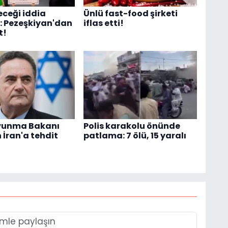
eceği iddia
Ünlü fast-food şirketi
i: Pezeşkiyan'dan
iflas etti!
t!
avunma Bakanı
Polis karakolu önünde
 İran'a tehdit
patlama: 7 ölü, 15 yaralı