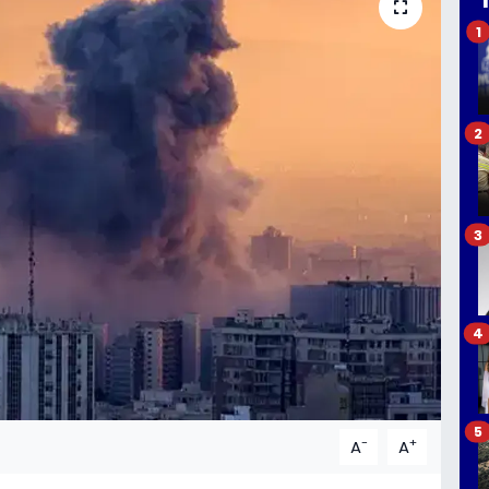
1
2
3
4
5
-
+
A
A