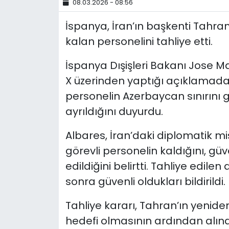
08.03.2026 - 08:56
YEREL YÖNETİMLER
İspanya, İran’ın başkenti Tahra
kalan personelini tahliye etti.
Yurt
İspanya Dışişleri Bakanı Jose 
X üzerinden yaptığı açıklamada,
personelin Azerbaycan sınırını 
ayrıldığını duyurdu.
Albares, İran’daki diplomatik m
görevli personelin kaldığını, güv
edildiğini belirtti. Tahliye edil
sonra güvenli oldukları bildirildi.
Tahliye kararı, Tahran’ın yeniden
hedefi olmasının ardından alınd