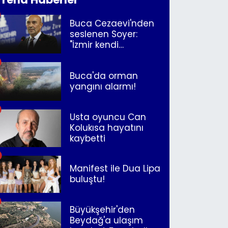
Buca Cezaevi'nden
seslenen Soyer:
"İzmir kendi
kurtuluşunu
müjdeleyecek"
Buca'da orman
yangını alarmı!
Usta oyuncu Can
Kolukısa hayatını
kaybetti
Manifest ile Dua Lipa
buluştu!
Büyükşehir'den
Beydağ'a ulaşım