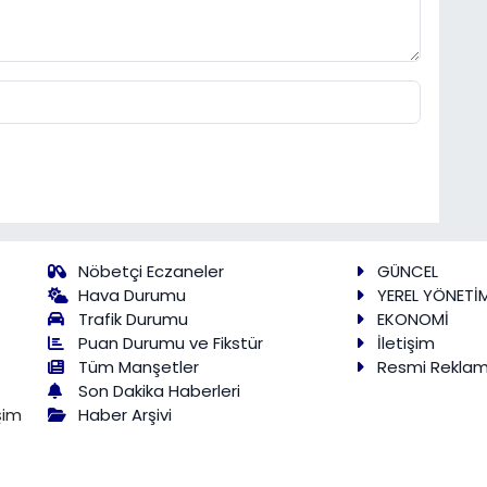
Nöbetçi Eczaneler
GÜNCEL
Hava Durumu
YEREL YÖNETİ
Trafik Durumu
EKONOMİ
Puan Durumu ve Fikstür
İletişim
Tüm Manşetler
Resmi Rekla
Son Dakika Haberleri
Haber Arşivi
şim