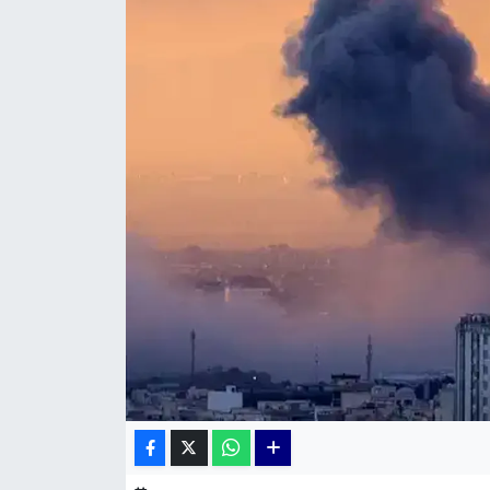
KÜLTÜR SANAT
MAGAZİN
POLİTİKA
SAĞLIK
Siyaset
SPOR
TEKNOLOJİ
Yaşam
YEREL POLİTİKA