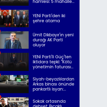
hamlesi: 5 mahalle
merkeze bağlandı
YENİ Parti'den iki
şehre atama
Ümit Dikbayır'ın yeni
durağı AK Parti
oluyor
YENİ Parti'li Güç'ten
iktidara tepki: "Kötü
yönetimin faturasını
Romanlar ödüyor"
Siyah-beyazlılardan
Arkas binası önünde
pankartlı isyan:
"Yazıklar olsun sana
İzmir"
Sokak ortasında
dehşet: Bıçaklı