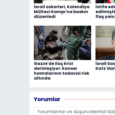
İsrail askerleri, Kalendiya
İstifa ed
Mülteci Kampı'na baskın
edilmişt
düzenledi
flaş yanı
Gazze'de ilaç krizi
İsrail S
derinleşiyor: Kanser
Katz'dan
hastalarının tedavisi risk
altında
Yorumlar