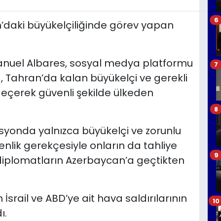
6
n’daki büyükelçiliğinde görev yapan
Manuel Albares, sosyal medya platformu
7
 Tahran’da kalan büyükelçi ve gerekli
geçerek güvenli şekilde ülkeden
8
isyonda yalnızca büyükelçi ve zorunlu
enlik gerekçesiyle onların da tahliye
9
en diplomatların Azerbaycan’a geçtikten
 İsrail ve ABD’ye ait hava saldırılarının
10
ı.