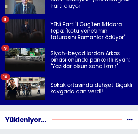
Parti oluyor
8
YENİ Parti'li Güç'ten iktidara
tepki: "Kötü yönetimin
faturasını Romanlar ödüyor"
9
Siyah-beyazlılardan Arkas
binası önünde pankartlı isyan:
"Yazıklar olsun sana İzmir"
10
Sokak ortasında dehşet: Bıçaklı
kavgada can verdi!
Yükleniyor...