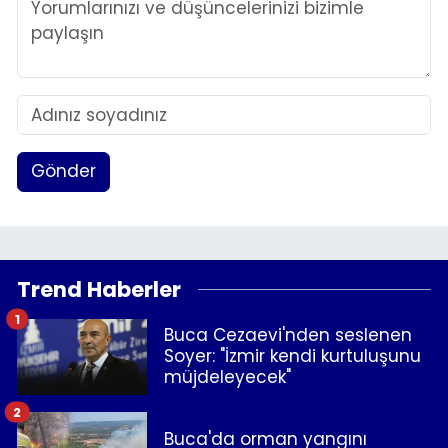
Gönder
Trend Haberler
1
Buca Cezaevi'nden seslenen
Soyer: "İzmir kendi kurtuluşunu
müjdeleyecek"
2
Buca'da orman yangını