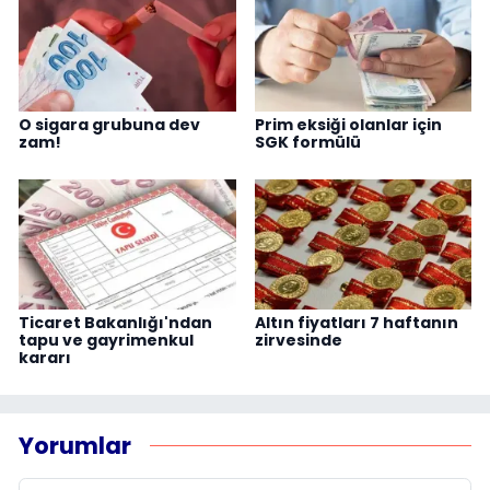
O sigara grubuna dev
Prim eksiği olanlar için
zam!
SGK formülü
Ticaret Bakanlığı'ndan
Altın fiyatları 7 haftanın
tapu ve gayrimenkul
zirvesinde
kararı
Yorumlar