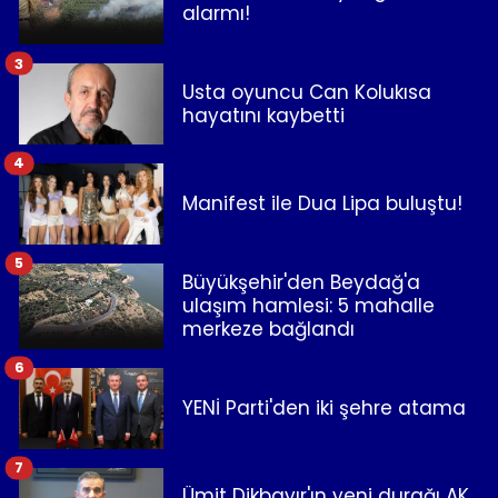
alarmı!
3
Usta oyuncu Can Kolukısa
hayatını kaybetti
4
Manifest ile Dua Lipa buluştu!
5
Büyükşehir'den Beydağ'a
ulaşım hamlesi: 5 mahalle
merkeze bağlandı
6
YENİ Parti'den iki şehre atama
7
Ümit Dikbayır'ın yeni durağı AK