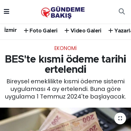
Ankara
Nöbetçi Eczaneler
İzmir
Foto Galeri
Video Galeri
Yazarl
Bilim Teknoloji
Hava Durumu
EKONOMİ
DÜNYA
Trafik Durumu
BES'te kısmi ödeme tarihi
EGE
Süper Lig Puan Durumu ve Fikstür
ertelendi
Bireysel emeklilikte kısmi ödeme sistemi
EĞİTİM
Tüm Manşetler
uygulaması 4 ay ertelendi. Buna göre
uygulama 1 Temmuz 2024'te başlayacak.
EKONOMİ
Son Dakika Haberleri
English News
Haber Arşivi
GÜNCEL