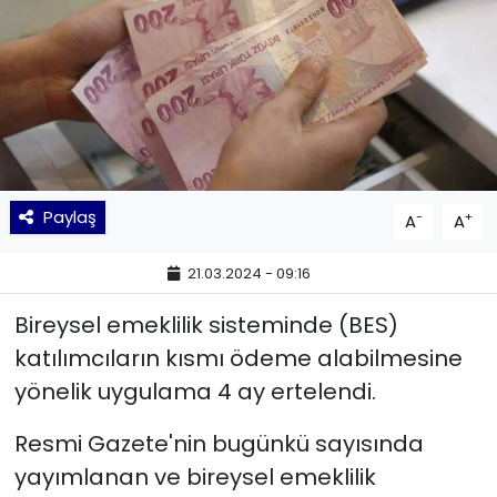
KÜLTÜR SANAT
MAGAZİN
POLİTİKA
SAĞLIK
Paylaş
-
+
A
A
Siyaset
21.03.2024 - 09:16
Bireysel emeklilik sisteminde (BES)
SPOR
katılımcıların kısmı ödeme alabilmesine
TEKNOLOJİ
yönelik uygulama 4 ay ertelendi.
Yaşam
Resmi Gazete'nin bugünkü sayısında
yayımlanan ve bireysel emeklilik
YEREL POLİTİKA