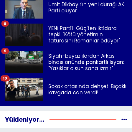
Ümit Dikbayır'ın yeni durağı AK
Parti oluyor
8
YENİ Parti'li Güç'ten iktidara
tepki: "Kötü yönetimin
faturasını Romanlar ödüyor"
9
Siyah-beyazlılardan Arkas
binası önünde pankartlı isyan:
"Yazıklar olsun sana İzmir"
10
Sokak ortasında dehşet: Bıçaklı
kavgada can verdi!
Yükleniyor...