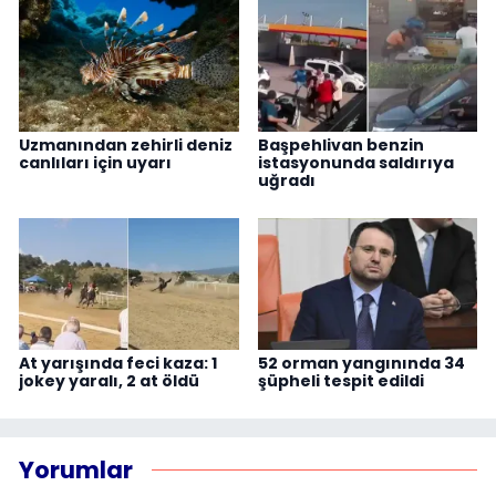
Uzmanından zehirli deniz
Başpehlivan benzin
canlıları için uyarı
istasyonunda saldırıya
uğradı
At yarışında feci kaza: 1
52 orman yangınında 34
jokey yaralı, 2 at öldü
şüpheli tespit edildi
Yorumlar