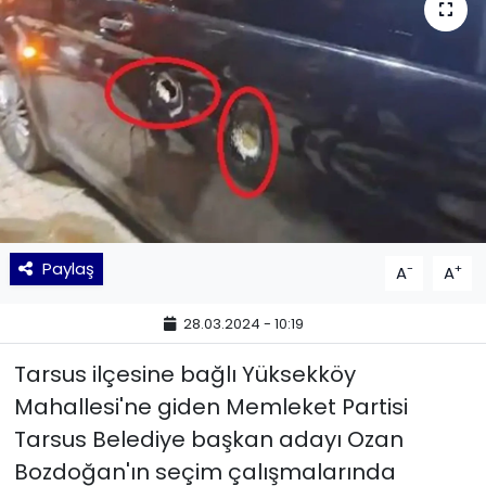
KÜLTÜR SANAT
MAGAZİN
POLİTİKA
SAĞLIK
Siyaset
Paylaş
-
+
A
A
SPOR
28.03.2024 - 10:19
TEKNOLOJİ
Tarsus ilçesine bağlı Yüksekköy
Mahallesi'ne giden Memleket Partisi
Yaşam
Tarsus Belediye başkan adayı Ozan
Bozdoğan'ın seçim çalışmalarında
YEREL POLİTİKA