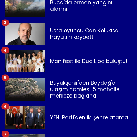
Buca'da orman yangını
alarmı!
3
Usta oyuncu Can Kolukısa
hayatını kaybetti
4
Manifest ile Dua Lipa buluştu!
5
Büyükşehir'den Beydağ'a
ulaşım hamlesi: 5 mahalle
merkeze bağlandı
6
YENİ Parti'den iki şehre atama
7