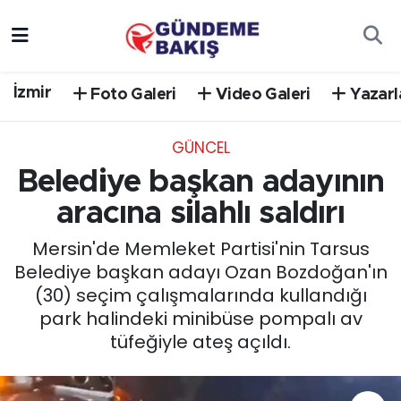
Ankara
Nöbetçi Eczaneler
İzmir
Foto Galeri
Video Galeri
Yazarl
Bilim Teknoloji
Hava Durumu
GÜNCEL
DÜNYA
Trafik Durumu
Belediye başkan adayının
EGE
Süper Lig Puan Durumu ve Fikstür
aracına silahlı saldırı
Mersin'de Memleket Partisi'nin Tarsus
EĞİTİM
Tüm Manşetler
Belediye başkan adayı Ozan Bozdoğan'ın
(30) seçim çalışmalarında kullandığı
EKONOMİ
Son Dakika Haberleri
park halindeki minibüse pompalı av
tüfeğiyle ateş açıldı.
English News
Haber Arşivi
GÜNCEL