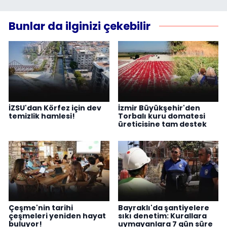
Bunlar da ilginizi çekebilir
İZSU'dan Körfez için dev
İzmir Büyükşehir'den
temizlik hamlesi!
Torbalı kuru domatesi
üreticisine tam destek
Çeşme'nin tarihi
Bayraklı'da şantiyelere
çeşmeleri yeniden hayat
sıkı denetim: Kurallara
buluyor!
uymayanlara 7 gün süre