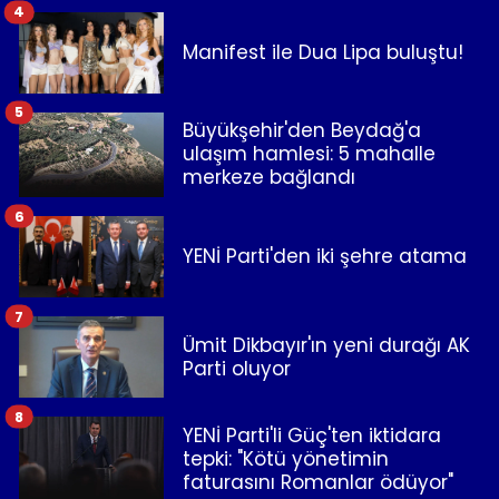
4
Manifest ile Dua Lipa buluştu!
5
Büyükşehir'den Beydağ'a
ulaşım hamlesi: 5 mahalle
merkeze bağlandı
6
YENİ Parti'den iki şehre atama
7
Ümit Dikbayır'ın yeni durağı AK
Parti oluyor
8
YENİ Parti'li Güç'ten iktidara
tepki: "Kötü yönetimin
faturasını Romanlar ödüyor"