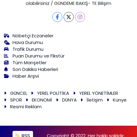
olabilirsiniz / GÜNDEME BAKIŞ- TE Bilişim
Nöbetçi Eczaneler
Hava Durumu
Trafik Durumu
Puan Durumu ve Fikstür
Tüm Manşetler
Son Dakika Haberleri
Haber Arşivi
GÜNCEL
YEREL POLİTİKA
YEREL YÖNETİMLER
SPOR
EKONOMİ
DÜNYA
İletişim
Künye
Resmi Reklam
RSS
Copyright © 2022. Her hakkı saklıdır.