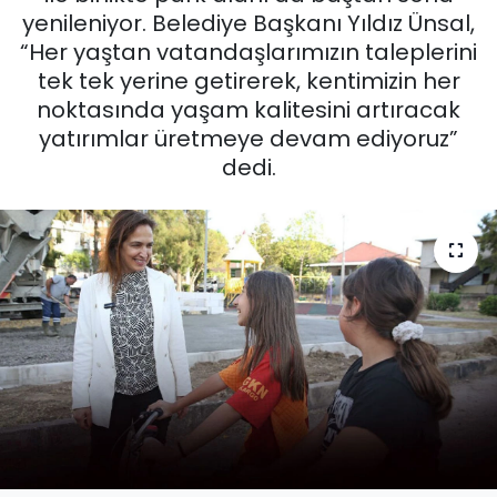
yenileniyor. Belediye Başkanı Yıldız Ünsal,
KÜLTÜR SANAT
“Her yaştan vatandaşlarımızın taleplerini
tek tek yerine getirerek, kentimizin her
MAGAZİN
noktasında yaşam kalitesini artıracak
yatırımlar üretmeye devam ediyoruz”
POLİTİKA
dedi.
SAĞLIK
Siyaset
SPOR
TEKNOLOJİ
Yaşam
YEREL POLİTİKA