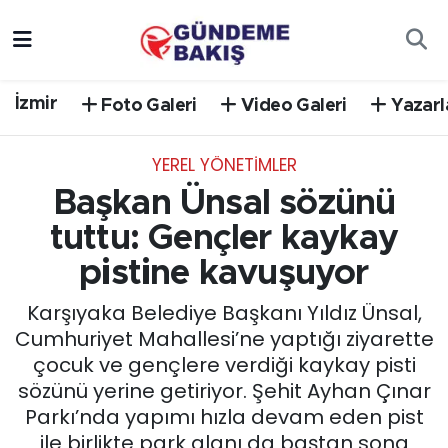
Ankara
Nöbetçi Eczaneler
İzmir
Foto Galeri
Video Galeri
Yazarl
Bilim Teknoloji
Hava Durumu
YEREL YÖNETİMLER
DÜNYA
Trafik Durumu
Başkan Ünsal sözünü
EGE
Süper Lig Puan Durumu ve Fikstür
tuttu: Gençler kaykay
pistine kavuşuyor
EĞİTİM
Tüm Manşetler
Karşıyaka Belediye Başkanı Yıldız Ünsal,
EKONOMİ
Son Dakika Haberleri
Cumhuriyet Mahallesi’ne yaptığı ziyarette
çocuk ve gençlere verdiği kaykay pisti
English News
Haber Arşivi
sözünü yerine getiriyor. Şehit Ayhan Çınar
Parkı’nda yapımı hızla devam eden pist
GÜNCEL
ile birlikte park alanı da baştan sona