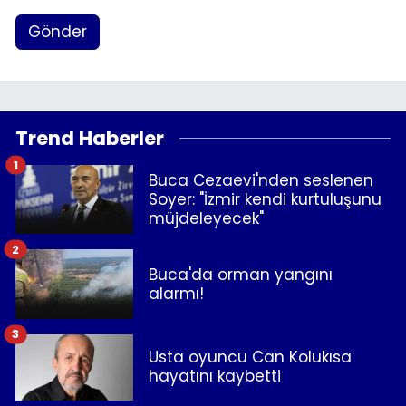
Gönder
Trend Haberler
1
Buca Cezaevi'nden seslenen
Soyer: "İzmir kendi kurtuluşunu
müjdeleyecek"
2
Buca'da orman yangını
alarmı!
3
Usta oyuncu Can Kolukısa
hayatını kaybetti