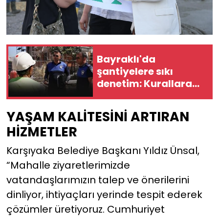
Bayraklı'da
şantiyelere sıkı
denetim: Kurallara
uymayanlara 7 gün
süre
YAŞAM KALİTESİNİ ARTIRAN
HİZMETLER
Karşıyaka Belediye Başkanı Yıldız Ünsal,
“Mahalle ziyaretlerimizde
vatandaşlarımızın talep ve önerilerini
dinliyor, ihtiyaçları yerinde tespit ederek
çözümler üretiyoruz. Cumhuriyet