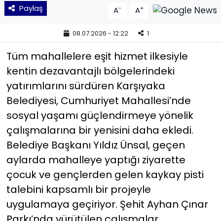
Paylaş
-
+
A
A
YEREL YÖNETİMLER
08.07.2026 - 12:22
1
Yurt
Tüm mahallelere eşit hizmet ilkesiyle
kentin dezavantajlı bölgelerindeki
yatırımlarını sürdüren Karşıyaka
Belediyesi, Cumhuriyet Mahallesi’nde
sosyal yaşamı güçlendirmeye yönelik
çalışmalarına bir yenisini daha ekledi.
Belediye Başkanı Yıldız Ünsal, geçen
aylarda mahalleye yaptığı ziyarette
çocuk ve gençlerden gelen kaykay pisti
talebini kapsamlı bir projeyle
uygulamaya geçiriyor. Şehit Ayhan Çınar
Parkı’nda yürütülen çalışmalar